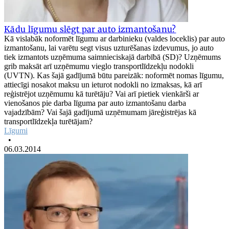
Kādu līgumu slēgt par auto izmantošanu?
Kā vislabāk noformēt līgumu ar darbinieku (valdes loceklis) par auto
izmantošanu, lai varētu segt visus uzturēšanas izdevumus, jo auto
tiek izmantots uzņēmuma saimnieciskajā darbībā (SD)? Uzņēmums
grib maksāt arī uzņēmumu vieglo transportlīdzekļu nodokli
(UVTN). Kas šajā gadījumā būtu pareizāk: noformēt nomas līgumu,
attiecīgi nosakot maksu un ieturot nodokli no izmaksas, kā arī
reģistrējot uzņēmumu kā turētāju? Vai arī pietiek vienkārši ar
vienošanos pie darba līguma par auto izmantošanu darba
vajadzībām? Vai šajā gadījumā uzņēmumam jāreģistrējas kā
transportlīdzekļa turētājam?
Līgumi
•
06.03.2014