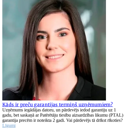
Kāds ir preču garantijas termiņš uzņēmumiem?
Uzņēmums iegādājas datoru, un pārdevējs iedod garantiju uz 1
gadu, bet saskaņā ar Patērētāju tiesību aizsardzības likumu (PTAL)
garantija precēm ir noteikta 2 gadi. Vai pārdevējs tā drīkst rīkoties?
Līgumi