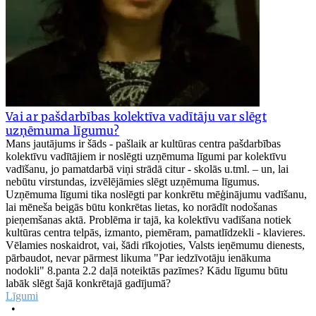
Vai ar pašdarbības kolektīva vadītāju var slēgt
uzņēmuma līgumu?
Mans jautājums ir šāds - pašlaik ar kultūras centra pašdarbības
kolektīvu vadītājiem ir noslēgti uzņēmuma līgumi par kolektīvu
vadīšanu, jo pamatdarbā viņi strādā citur - skolās u.tml. – un, lai
nebūtu virstundas, izvēlējāmies slēgt uzņēmuma līgumus.
Uzņēmuma līgumi tika noslēgti par konkrētu mēģinājumu vadīšanu,
lai mēneša beigās būtu konkrētas lietas, ko norādīt nodošanas
pieņemšanas aktā. Problēma ir tajā, ka kolektīvu vadīšana notiek
kultūras centra telpās, izmanto, piemēram, pamatlīdzekli - klavieres.
Vēlamies noskaidrot, vai, šādi rīkojoties, Valsts ieņēmumu dienests,
pārbaudot, nevar pārmest likuma "Par iedzīvotāju ienākuma
nodokli" 8.panta 2.2 daļā noteiktās pazīmes? Kādu līgumu būtu
labāk slēgt šajā konkrētajā gadījumā?
Līgumi
•