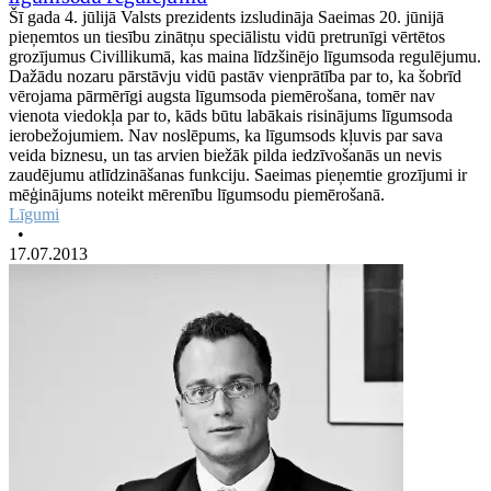
Šī gada 4. jūlijā Valsts prezidents izsludināja Saeimas 20. jūnijā
pieņemtos un tiesību zinātņu speciālistu vidū pretrunīgi vērtētos
grozījumus Civillikumā, kas maina līdzšinējo līgumsoda regulējumu.
Dažādu nozaru pārstāvju vidū pastāv vienprātība par to, ka šobrīd
vērojama pārmērīgi augsta līgumsoda piemērošana, tomēr nav
vienota viedokļa par to, kāds būtu labākais risinājums līgumsoda
ierobežojumiem. Nav noslēpums, ka līgumsods kļuvis par sava
veida biznesu, un tas arvien biežāk pilda iedzīvošanās un nevis
zaudējumu atlīdzināšanas funkciju. Saeimas pieņemtie grozījumi ir
mēģinājums noteikt mērenību līgumsodu piemērošanā.
Līgumi
•
17.07.2013