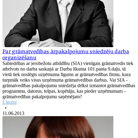
Par grāmatvedības ārpakalpojumu sniedzēju darba
organizēšanu
Sabiedrības ar ierobežotu atbildību (SIA) vienīgais grāmatvedis tiek
atbrīvots no darba saskaņā ar Darba likuma 101.panta 9.daļu, tā
vietā tiek noslēgts uzņēmuma līgums ar grāmatvedības firmu, kura
turpmāk veiks visus uzņēmuma grāmatvedības darbus. Vai SIA -
grāmatvedības pakalpojumu sniedzēja drīkst izmantot grāmatvedības
programmu, datorus, telpas, kopētāju, kas pieder uzņēmumam –
grāmatvedības pakalpojumu saņēmējam?
Līgumi
•
11.06.2013