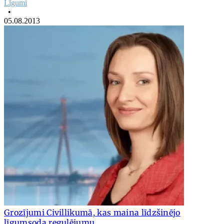
Līgumi
•
05.08.2013
Grozījumi Civillikumā, kas maina līdzšinējo
līgumsoda regulējumu