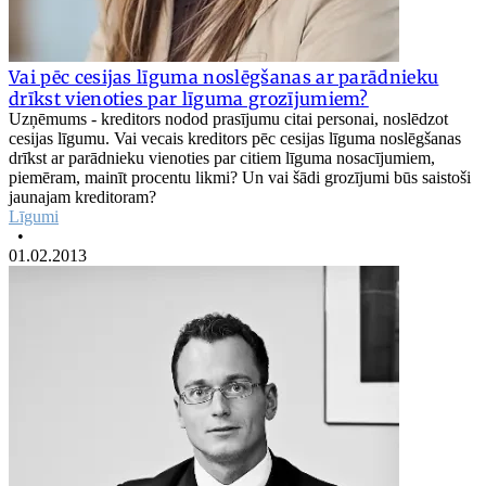
Vai pēc cesijas līguma noslēgšanas ar parādnieku
drīkst vienoties par līguma grozījumiem?
Uzņēmums - kreditors nodod prasījumu citai personai, noslēdzot
cesijas līgumu. Vai vecais kreditors pēc cesijas līguma noslēgšanas
drīkst ar parādnieku vienoties par citiem līguma nosacījumiem,
piemēram, mainīt procentu likmi? Un vai šādi grozījumi būs saistoši
jaunajam kreditoram?
Līgumi
•
01.02.2013