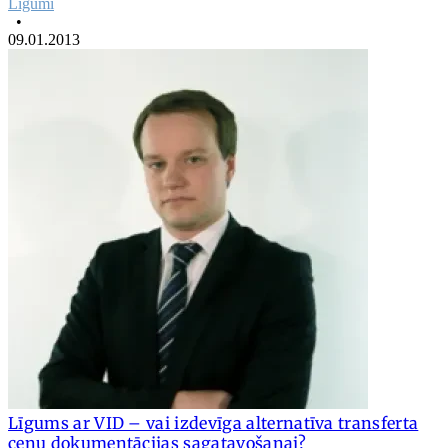
Līgumi
•
09.01.2013
Līgums ar VID – vai izdevīga alternatīva transferta
cenu dokumentācijas sagatavošanai?