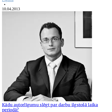
•
10.04.2013
Kādu autorlīgumu slēgt par darbu ilgstošā laika
periodā?