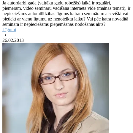
Ja autordarbi gada (vairāku gadu robežās) laikā ir regulāri,
piemēram, video semināru vadīšana interneta vidē (mainās temati), ir
nepieciešams autoratlīdzības līgums katram semināram atsevišķi vai
pietiekt ar vienu līgumu uz nenoteiktu laiku? Vai pēc katra novadītā
semināra ir nepieciešams pieņemšanas-nodošanas akts?
Līgumi
•
26.02.2013