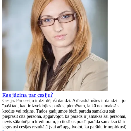
Kas jāzina par cesiju?
Cesija. Par cesiju ir dzirdējuši daudzi. Arī saskārušies ir daudzi – jo
īpaši tad, kad ir izveidojies parāds, piemēram, laikā neatmaksāts
kredīts vai rēķins. Tādos gadījumos bieži parāda samaksu sāk
pieprasīt cita persona, apgalvojot, ka parāds ir jāmaksā šai personai,
nevis sākotnējam kreditoram, jo tiesības prasīt parāda samaksu tā ir
ieguvusi cesijas rezultātā (vai arī apgalvojot, ka parādu ir nopirkusi).