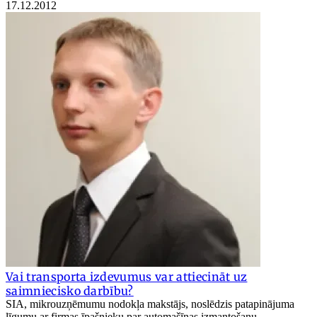
17.12.2012
Vai transporta izdevumus var attiecināt uz
saimniecisko darbību?
SIA, mikrouzņēmumu nodokļa makstājs, noslēdzis patapinājuma
līgumu ar firmas īpašnieku par automašīnas izmantošanu