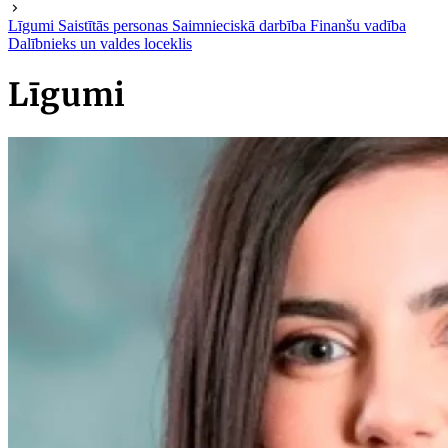
Līgumi
Saistītās personas
Saimnieciskā darbība
Finanšu vadība
Dalībnieks un valdes loceklis
Līgumi