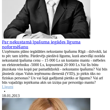
Par nekustamā īpašuma iegādes līguma
noformēšanu
Uzņēmums plāno iegādāties nekustamo īpašumu Rīgā - dzīvokli, lai
to pēc tam izīrētu. Pārdevējs piedāvā līgumu, kurā atsevišķi norāda
nekustamā īpašuma cenu – 15 000 Ls un kustamo mantu - mēbeles
un elektrotehniku -5000 Ls, kopsummā 20 000 Ls.Vai šis būtu
jāuzskata viss kopā par pamatlīdzekli - nekustamo īpašumu? Vai būs
jāsniedz ziņas Valsts ieņēmumu dienestā (VID), jo pirkts tiks no
fiziskas personas? Un vai šajā gadījumā pietiks ar līgumu? Vai arī
būs vajadzīgs iepirkuma akts un izziņa par personīgo mantu?
Līgumi
•
18.01.2013