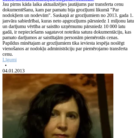
Jau pirms kāda laika aktualizējies jautājums par transferta cenu
dokumentēšanu, kam par pamatu bija grozījumi likumā "Par
nodokļiem un nodevām". Saskaņā ar grozījumiem no 2013. gada 1.
janvāra sabiedrībai, kuras neto apgrozījums pārsniedz 1 miljonu latu
un darījumu vērtība ar saistīto uzņēmumu pārsniedz 10 000 latu
gadā, ir nepieciešams sagatavot noteikta satura dokumentāciju, kas
pamato darījumos ar saistītajām personām piemērotās cenas.
Papildus minētajam ar grozījumiem tika ieviesta iespēja noslēgt
vienošanos ar nodokļu administrāciju par piemērojamo transferta
cenu.
Līgumi
•
04.01.2013