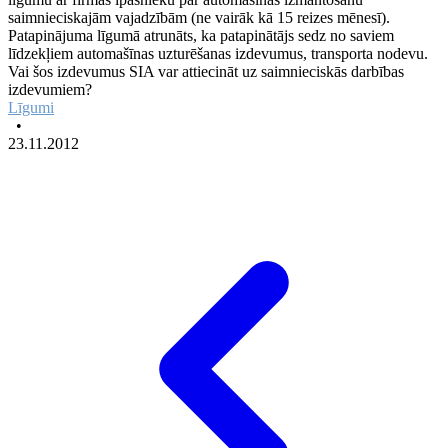
saimnieciskajām vajadzībām (ne vairāk kā 15 reizes mēnesī).
Patapinājuma līgumā atrunāts, ka patapinātājs sedz no saviem
līdzekļiem automašīnas uzturēšanas izdevumus, transporta nodevu.
Vai šos izdevumus SIA var attiecināt uz saimnieciskās darbības
izdevumiem?
Līgumi
•
23.11.2012