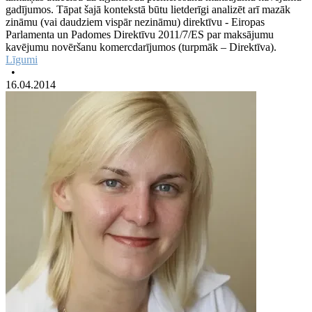
gadījumos. Tāpat šajā kontekstā būtu lietderīgi analizēt arī mazāk
zināmu (vai daudziem vispār nezināmu) direktīvu - Eiropas
Parlamenta un Padomes Direktīvu 2011/7/ES par maksājumu
kavējumu novēršanu komercdarījumos (turpmāk – Direktīva).
Līgumi
•
16.04.2014