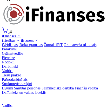
iFinanses
iTiesības
iBizness
iVeidlapas
iRokasgrāmatas
Žurnāls iFiT
Grāmatveža plānotājs
Pasākumi
Grāmatvedība
Pieredze
Nodokļi
Darbinieki
Vadība
Tiesu prakse
Pašnodarbinātais
Strukturētie e-rēķini
Līgumi
Saistītās personas
Saimnieciskā darbība
Finanšu vadība
Dalībnieks un valdes loceklis
Vadība