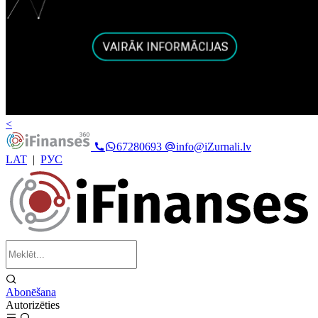
<
67280693
info@iZurnali.lv
LAT
|
РУС
Abonēšana
Autorizēties