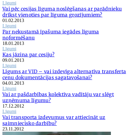
Līgumi
Vai pēc cesijas līguma noslēgšanas ar parādnieku
drīkst vienoties par līguma grozījumiem?
01.02.2013
Līgumi
Par nekustamā īpašuma iegādes līguma
noformēšanu
18.01.2013
Līgumi
Kas jāzina par cesiju?
09.01.2013
Līgumi
Līgums ar VID – vai izdevīga alternatīva transferta
cenu dokumentācijas sagatavošanai?
04.01.2013
Līgumi
Vai ar pašdarbības kolektīva vadītāju var slēgt
uzņēmuma līgumu?
17.12.2012
Līgumi
Vai transporta izdevumus var attiecināt uz
saimniecisko darbību?
23.11.2012