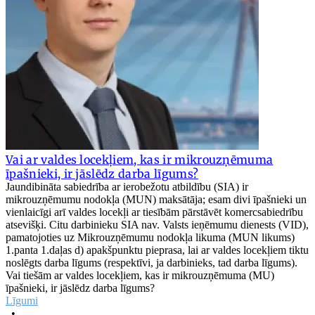
Vai ar valdes locekļiem, kas ir mikrouzņēmuma
īpašnieki, ir jāslēdz darba līgums?
Jaundibināta sabiedrība ar ierobežotu atbildību (SIA) ir
mikrouzņēmumu nodokļa (MUN) maksātāja; esam divi īpašnieki un
vienlaicīgi arī valdes locekļi ar tiesībām pārstāvēt komercsabiedrību
atsevišķi. Citu darbinieku SIA nav. Valsts ieņēmumu dienests (VID),
pamatojoties uz Mikrouzņēmumu nodokļa likuma (MUN likums)
1.panta 1.daļas d) apakšpunktu pieprasa, lai ar valdes locekļiem tiktu
noslēgts darba līgums (respektīvi, ja darbinieks, tad darba līgums).
Vai tiešām ar valdes locekļiem, kas ir mikrouzņēmuma (MU)
īpašnieki, ir jāslēdz darba līgums?
Līgumi
•