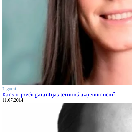
Līgumi
Kāds ir preču garantijas termiņš uzņēmumiem?
11.07.2014