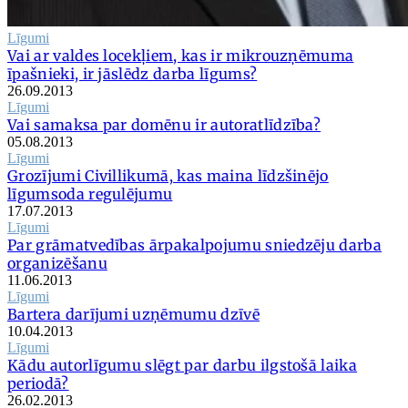
Līgumi
Vai ar valdes locekļiem, kas ir mikrouzņēmuma
īpašnieki, ir jāslēdz darba līgums?
26.09.2013
Līgumi
Vai samaksa par domēnu ir autoratlīdzība?
05.08.2013
Līgumi
Grozījumi Civillikumā, kas maina līdzšinējo
līgumsoda regulējumu
17.07.2013
Līgumi
Par grāmatvedības ārpakalpojumu sniedzēju darba
organizēšanu
11.06.2013
Līgumi
Bartera darījumi uzņēmumu dzīvē
10.04.2013
Līgumi
Kādu autorlīgumu slēgt par darbu ilgstošā laika
periodā?
26.02.2013