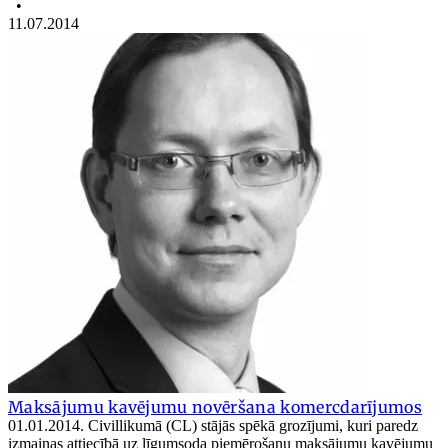
•
11.07.2014
Maksājumu kavējumu novēršana komercdarījumos
01.01.2014. Civillikumā (CL) stājās spēkā grozījumi, kuri paredz
izmaiņas attiecībā uz līgumsoda piemērošanu maksājumu kavējumu