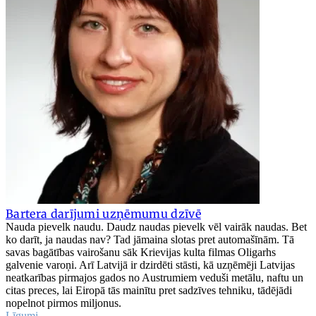
Bartera darījumi uzņēmumu dzīvē
Nauda pievelk naudu. Daudz naudas pievelk vēl vairāk naudas. Bet
ko darīt, ja naudas nav? Tad jāmaina slotas pret automašīnām. Tā
savas bagātības vairošanu sāk Krievijas kulta filmas Oligarhs
galvenie varoņi. Arī Latvijā ir dzirdēti stāsti, kā uzņēmēji Latvijas
neatkarības pirmajos gados no Austrumiem veduši metālu, naftu un
citas preces, lai Eiropā tās mainītu pret sadzīves tehniku, tādējādi
nopelnot pirmos miljonus.
Līgumi