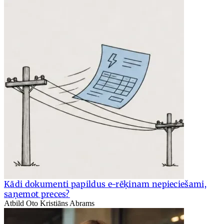
Kādi dokumenti papildus e-rēķinam nepieciešami,
saņemot preces?
Atbild Oto Kristiāns Abrams