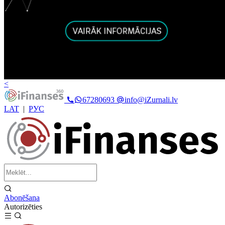
<
67280693
info@iZurnali.lv
LAT
|
РУС
Abonēšana
Autorizēties