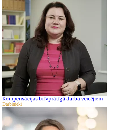
Kompensācijas brīvprātīgā darba veicējiem
Darbinieki