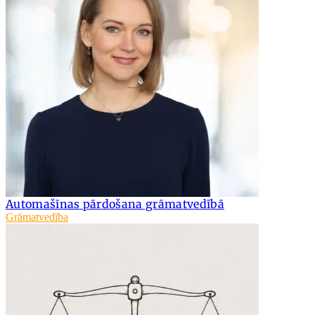
Automašīnas pārdošana grāmatvedībā
Grāmatvedība