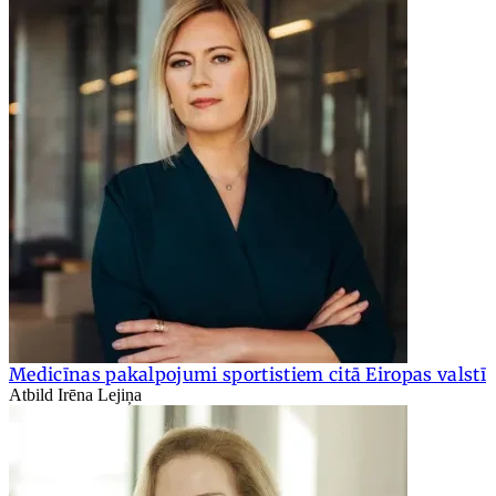
Medicīnas pakalpojumi sportistiem citā Eiropas valstī
Atbild Irēna Lejiņa