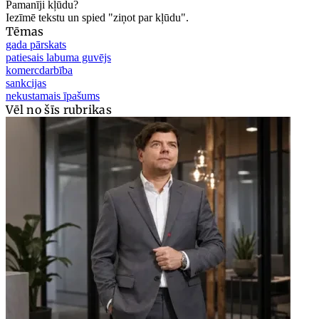
Pamanīji kļūdu?
Iezīmē tekstu un spied "ziņot par kļūdu".
Tēmas
gada pārskats
patiesais labuma guvējs
komercdarbība
sankcijas
nekustamais īpašums
Vēl no šīs rubrikas