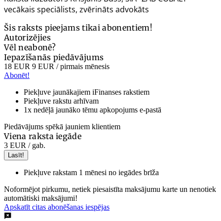
vecākais speciālists, zvērināts advokāts
Šis raksts pieejams tikai abonentiem!
Autorizējies
Vēl neabonē?
Iepazīšanās piedāvājums
18 EUR
9 EUR
/ pirmais mēnesis
Abonēt!
Piekļuve jaunākajiem iFinanses rakstiem
Piekļuve rakstu arhīvam
1x nedēļā jaunāko tēmu apkopojums e-pastā
Piedāvājums spēkā jauniem klientiem
Viena raksta iegāde
3 EUR
/ gab.
Lasīt!
Piekļuve rakstam 1 mēnesi no iegādes brīža
Noformējot pirkumu, netiek piesaistīta maksājumu karte un nenotiek
automātiski maksājumi!
Apskatīt citas abonēšanas iespējas