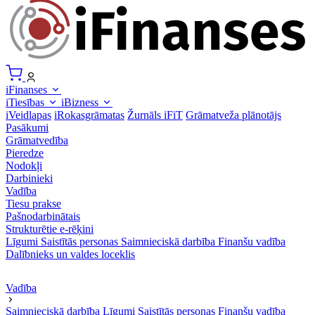
iFinanses
iTiesības
iBizness
iVeidlapas
iRokasgrāmatas
Žurnāls iFiT
Grāmatveža plānotājs
Pasākumi
Grāmatvedība
Pieredze
Nodokļi
Darbinieki
Vadība
Tiesu prakse
Pašnodarbinātais
Strukturētie e-rēķini
Līgumi
Saistītās personas
Saimnieciskā darbība
Finanšu vadība
Dalībnieks un valdes loceklis
Vadība
Saimnieciskā darbība
Līgumi
Saistītās personas
Finanšu vadība