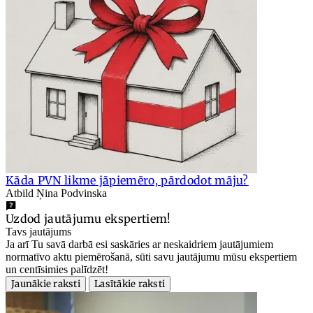
Kāda PVN likme jāpiemēro, pārdodot māju?
Atbild Ņina Podvinska
Uzdod jautājumu ekspertiem!
Tavs jautājums
Ja arī Tu savā darbā esi saskāries ar neskaidriem jautājumiem
normatīvo aktu piemērošanā, sūti savu jautājumu mūsu ekspertiem
un centīsimies palīdzēt!
Jaunākie raksti
Lasītākie raksti