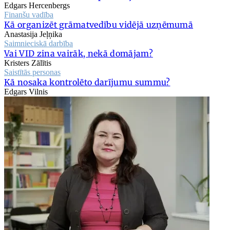
Edgars Hercenbergs
Finanšu vadība
Kā organizēt grāmatvedību vidējā uzņēmumā
Anastasija Jeļņika
Saimnieciskā darbība
Vai VID zina vairāk, nekā domājam?
Kristers Zālītis
Saistītās personas
Kā nosaka kontrolēto darījumu summu?
Edgars Vilnis