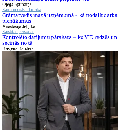
Oļegs Spundiņš
Saimnieciskā darbība
Grāmatvedis mazā uzņēmumā - kā nodalīt darba
pienākumus
Anastasija Jeļņika
Saistītās personas
Kontrolēto darījumu pārskats – ko VID redzēs un
secinās no tā
Kaspars Banders