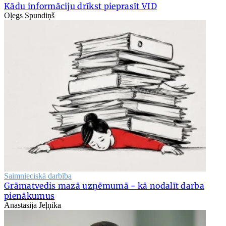
Kādu informāciju drīkst pieprasīt VID
Oļegs Spundiņš
Saimnieciskā darbība
Grāmatvedis mazā uzņēmumā - kā nodalīt darba
pienākumus
Anastasija Jeļņika