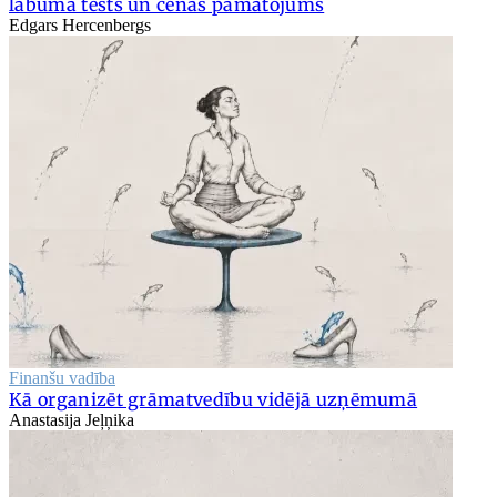
labuma tests un cenas pamatojums
Edgars Hercenbergs
Finanšu vadība
Kā organizēt grāmatvedību vidējā uzņēmumā
Anastasija Jeļņika