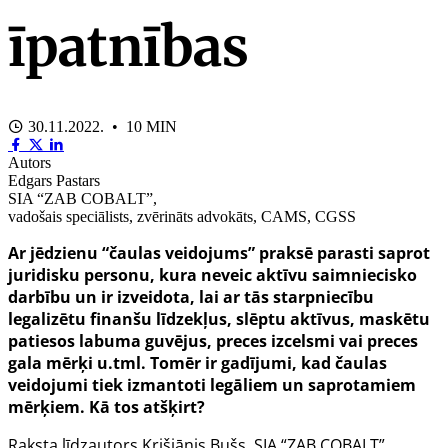
īpatnības
30.11.2022. • 10 MIN
Autors
Edgars Pastars
SIA “ZAB COBALT”,
vadošais speciālists, zvērināts advokāts, CAMS, CGSS
Ar jēdzienu “čaulas veidojums” praksē parasti saprot
juridisku personu, kura neveic aktīvu saimniecisko
darbību un ir izveidota, lai ar tās starpniecību
legalizētu finanšu līdzekļus, slēptu aktīvus, maskētu
patiesos labuma guvējus, preces izcelsmi vai preces
gala mērķi u.tml. Tomēr ir gadījumi, kad čaulas
veidojumi tiek izmantoti legāliem un saprotamiem
mērķiem. Kā tos atšķirt?
Raksta līdzautors Krišjānis Bušs, SIA “ZAB COBALT”