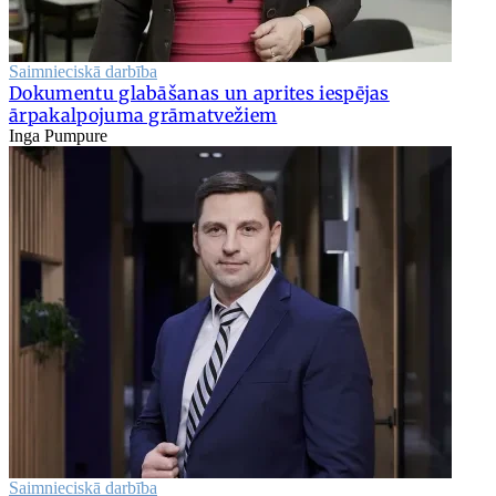
Saimnieciskā darbība
Dokumentu glabāšanas un aprites iespējas
ārpakalpojuma grāmatvežiem
Inga Pumpure
Saimnieciskā darbība