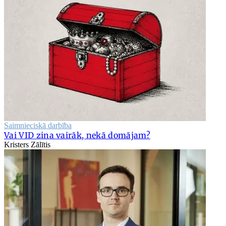
Saimnieciskā darbība
Vai VID zina vairāk, nekā domājam?
Kristers Zālītis