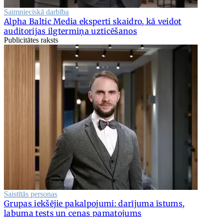
Saimnieciskā darbība
Alpha Baltic Media eksperti skaidro, kā veidot
auditorijas ilgtermiņa uzticēšanos
Publicitātes raksts
Saistītās personas
Grupas iekšējie pakalpojumi: darījuma īstums,
labuma tests un cenas pamatojums