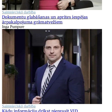
Saimnieciskā darbība
Dokumentu glabāšanas un aprites iespējas
ārpakalpojuma grāmatvežiem
Inga Pumpure
Saimnieciskā darbība
Kādu informāciju drīkst pieprasīt VID