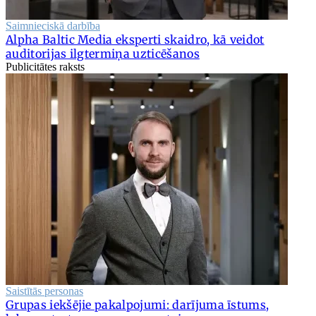
Saimnieciskā darbība
Alpha Baltic Media eksperti skaidro, kā veidot
auditorijas ilgtermiņa uzticēšanos
Publicitātes raksts
Saistītās personas
Grupas iekšējie pakalpojumi: darījuma īstums,