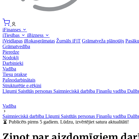
iFinanses
iTiesības
iBizness
iVeidlapas
iRokasgrāmatas
Žurnāls iFiT
Grāmatveža plānotājs
Pasāk
Grāmatvedība
Pieredze
Nodokļi
Darbinieki
Vadība
Tiesu prakse
Pašnodarbinātais
Strukturētie e-rēķini
Līgumi
Saistītās personas
Saimnieciskā darbība
Finanšu vadība
Dalīb
Vadība
Saimnieciskā darbība
Līgumi
Saistītās personas
Finanšu vadība
Dalīb
Publicēts pirms 5 gadiem. Lūdzu, izvērtējiet satura aktualitāti!
Ziņot par aizdomīgiem dar