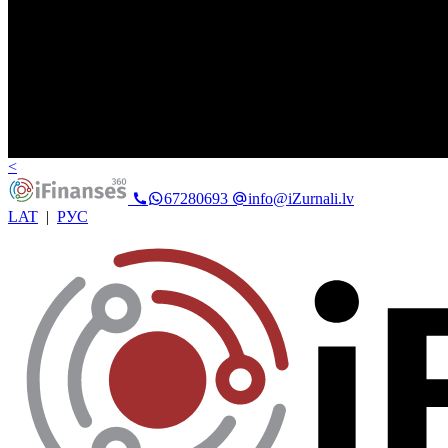
<
67280693
info@iZurnali.lv
LAT
|
РУС