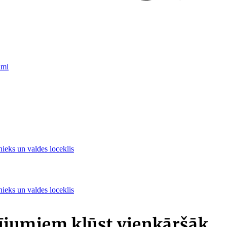
umi
nieks un valdes loceklis
nieks un valdes loceklis
ījumiem kļūst vienkāršāk