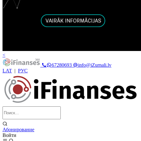
<
67280693
info@iZurnali.lv
LAT
|
РУС
Абонирование
Войти