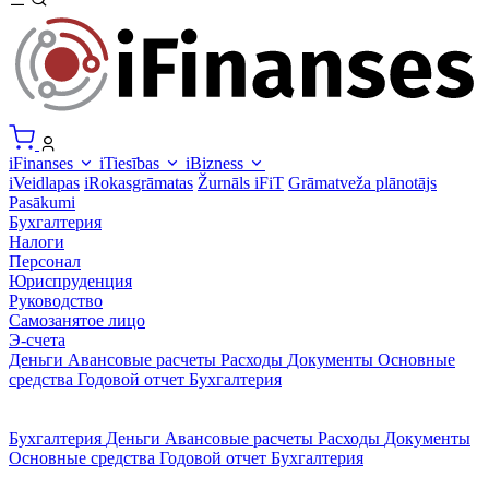
iFinanses
iTiesības
iBizness
iVeidlapas
iRokasgrāmatas
Žurnāls iFiT
Grāmatveža plānotājs
Pasākumi
Бухгалтерия
Налоги
Персонал
Юриспруденция
Руководство
Самозанятое лицо
Э-счета
Деньги
Авансовые расчеты
Расходы
Документы
Основные
средства
Годовой отчет
Бухгалтерия
Бухгалтерия
Деньги
Авансовые расчеты
Расходы
Документы
Основные средства
Годовой отчет
Бухгалтерия