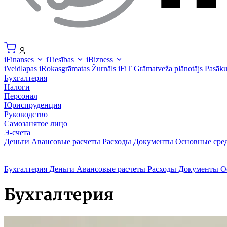
iFinanses
iTiesības
iBizness
iVeidlapas
iRokasgrāmatas
Žurnāls iFiT
Grāmatveža plānotājs
Pasāk
Бухгалтерия
Налоги
Персонал
Юриспруденция
Руководство
Самозанятое лицо
Э-счета
Деньги
Авансовые расчеты
Расходы
Документы
Основные сре
Бухгалтерия
Деньги
Авансовые расчеты
Расходы
Документы
О
Бухгалтерия