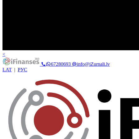
<
67280693
info@iZurnali.lv
LAT
|
РУС