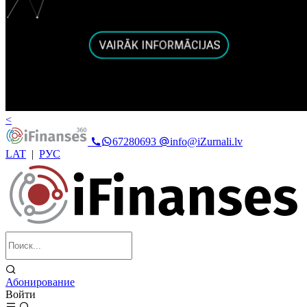
<
67280693
info@iZurnali.lv
LAT
|
РУС
Абонирование
Войти