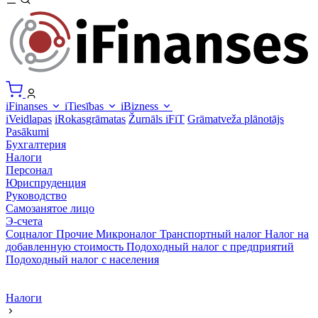
iFinanses
iTiesības
iBizness
iVeidlapas
iRokasgrāmatas
Žurnāls iFiT
Grāmatveža plānotājs
Pasākumi
Бухгалтерия
Налоги
Персонал
Юриспруденция
Руководство
Самозанятое лицо
Э-счета
Соцналог
Прочие
Микроналог
Транспортный налог
Налог на
добавленную стоимость
Подоходный налог с предприятий
Подоходный налог с населения
Налоги