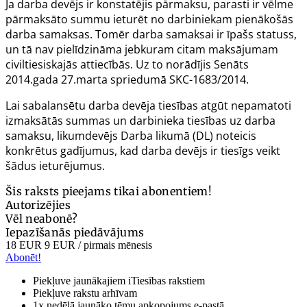
Ja darba devējs ir konstatējis pārmaksu, parasti ir vēlme
pārmaksāto summu ieturēt no darbiniekam pienākošās
darba samaksas. Tomēr darba samaksai ir īpašs statuss,
un tā nav pielīdzināma jebkuram citam maksājumam
civiltiesiskajās attiecībās. Uz to norādījis Senāts
2014.gada 27.marta spriedumā
SKC-1683/2014
.
Lai sabalansētu darba devēja tiesības atgūt nepamatoti
izmaksātās summas un darbinieka tiesības uz darba
samaksu, likumdevējs Darba likumā (DL) noteicis
konkrētus gadījumus, kad darba devējs ir tiesīgs veikt
šādus ieturējumus.
Šis raksts pieejams tikai abonentiem!
Autorizējies
Vēl neabonē?
Iepazīšanās piedāvājums
18 EUR
9 EUR
/ pirmais mēnesis
Abonēt!
Piekļuve jaunākajiem iTiesības rakstiem
Piekļuve rakstu arhīvam
1x nedēļā jaunāko tēmu apkopojums e-pastā