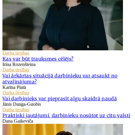
Darba tiesības
Kas var būt trauksmes cēlējs?
Irina Rozenšteina
Darba tiesības
Vai ārkārtas situācijā darbinieku var atsaukt no
atvaļinājuma?
Karīna Platā
Darba tiesības
Vai darbinieks var pieprasīt algu skaidrā naudā
Jānis Danga-Guobis
Darba tiesības
Praktiski jautājumi, darbinieku nosūtot uz citu valsti
Dana Gaikeviča