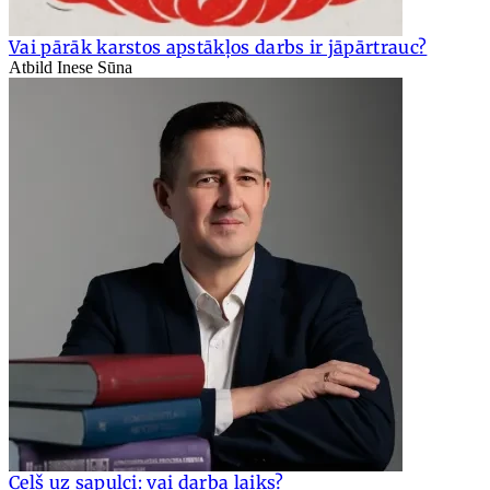
Vai pārāk karstos apstākļos darbs ir jāpārtrauc?
Atbild Inese Sūna
Ceļš uz sapulci: vai darba laiks?