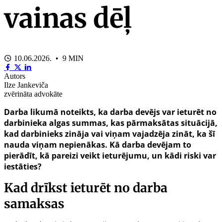
vainas dēļ
10.06.2026. • 9 MIN
Autors
Ilze Jankeviča
zvērināta advokāte
Darba likumā noteikts, ka darba devējs var ieturēt no
darbinieka algas summas, kas pārmaksātas situācijā,
kad darbinieks zināja vai viņam vajadzēja zināt, ka šī
nauda viņam nepienākas. Kā darba devējam to
pierādīt, kā pareizi veikt ieturējumu, un kādi riski var
iestāties?
Kad drīkst ieturēt no darba
samaksas