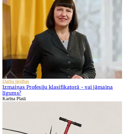
Darba tiesības
Izmaiņas Profesiju klasifikatorā - vai jāmaina
līgums?
Karīna Platā