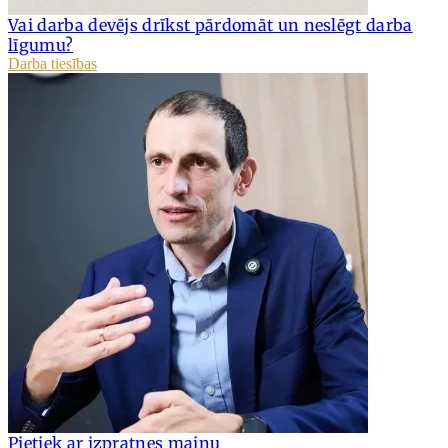
Vai darba devējs drīkst pārdomāt un neslēgt darba
līgumu?
Darba tiesības
Pietiek ar izpratnes maiņu