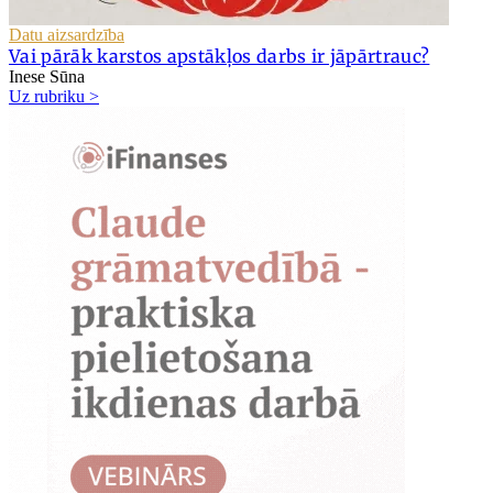
Datu aizsardzība
Vai pārāk karstos apstākļos darbs ir jāpārtrauc?
Inese Sūna
Uz rubriku >