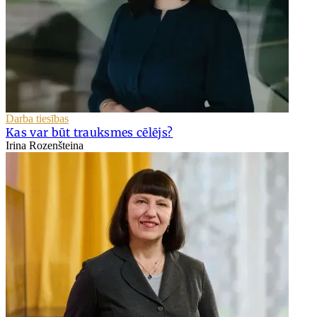
Darba tiesības
Kas var būt trauksmes cēlējs?
Irina Rozenšteina