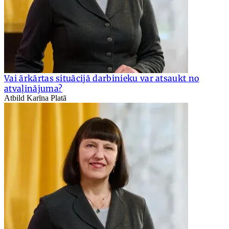
Vai ārkārtas situācijā darbinieku var atsaukt no
atvaļinājuma?
Atbild Karīna Platā