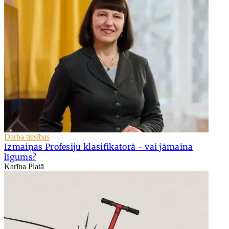
Darba tiesības
Izmaiņas Profesiju klasifikatorā - vai jāmaina
līgums?
Karīna Platā