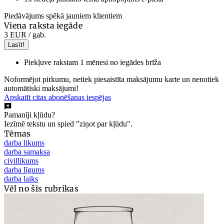
Piedāvājums spēkā jauniem klientiem
Viena raksta iegāde
3 EUR
/ gab.
Lasīt!
Piekļuve rakstam 1 mēnesi no iegādes brīža
Noformējot pirkumu, netiek piesaistīta maksājumu karte un nenotiek
automātiski maksājumi!
Apskatīt citas abonēšanas iespējas
Pamanīji kļūdu?
Iezīmē tekstu un spied "ziņot par kļūdu".
Tēmas
darba likums
darba samaksa
civillikums
darba līgums
darba laiks
Vēl no šīs rubrikas