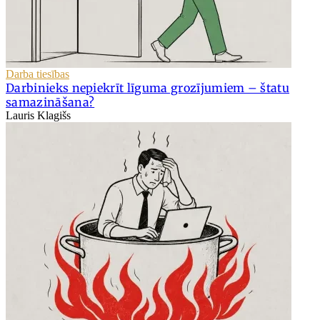
Darba tiesības
Darbinieks nepiekrīt līguma grozījumiem – štatu
samazināšana?
Lauris Klagišs