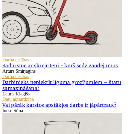
Darba tiesības
Sadursme ar skrejriteni - kurš sedz zaudējumus
Arturs Smirjagins
Darba tiesības
Darbinieks nepiekrīt līguma grozījumiem – štatu
samazināšana?
Lauris Klagišs
Datu aizsardzība
Vai pārāk karstos apstākļos darbs ir jāpārtrauc?
Inese Sūna