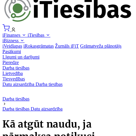
iFinanses
iTiesības
iBizness
iVeidlapas
iRokasgrāmatas
Žurnāls iFiT
Grāmatveža plānotājs
Pasākumi
Līgumi un darījumi
Pieredze
Darba tiesības
Lietvedība
Tiesvedības
Datu aizsardzība
Darba tiesības
Darba tiesības
Darba tiesības
Datu aizsardzība
Kā atgūt naudu, ja