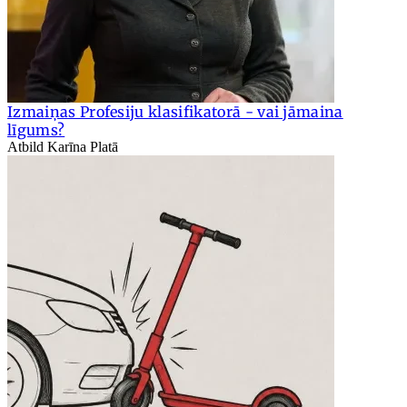
Izmaiņas Profesiju klasifikatorā - vai jāmaina
līgums?
Atbild Karīna Platā