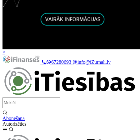
<
67280693
info@iZurnali.lv
Abonēšana
Autorizēties