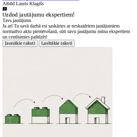
Atbild Lauris Klagišs
Uzdod jautājumu ekspertiem!
Tavs jautājums
Ja arī Tu savā darbā esi saskāries ar neskaidriem jautājumiem
normatīvo aktu piemērošanā, sūti savu jautājumu mūsu ekspertiem
un centīsimies palīdzēt!
Jaunākie raksti
Lasītākie raksti