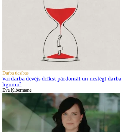
Darba tiesības
Vai darba devējs drīkst pārdomāt un neslēgt darba
līgumu?
Eva Ķibermane