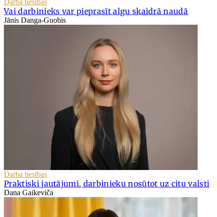
Darba tiesības
Vai darbinieks var pieprasīt algu skaidrā naudā
Jānis Danga-Guobis
Darba tiesības
Praktiski jautājumi, darbinieku nosūtot uz citu valsti
Dana Gaikeviča