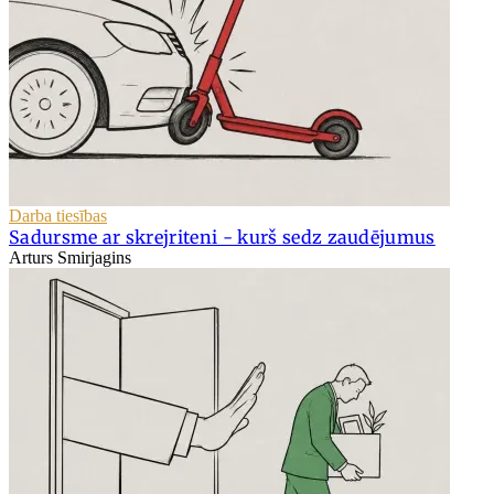
Darba tiesības
Sadursme ar skrejriteni - kurš sedz zaudējumus
Arturs Smirjagins