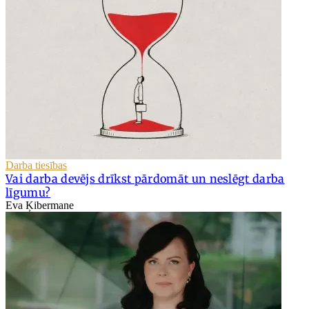
Darba tiesības
Vai darba devējs drīkst pārdomāt un neslēgt darba
līgumu?
Eva Ķibermane