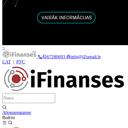
<
67280693
info@iZurnali.lv
LAT
|
РУС
Абонирование
Войти