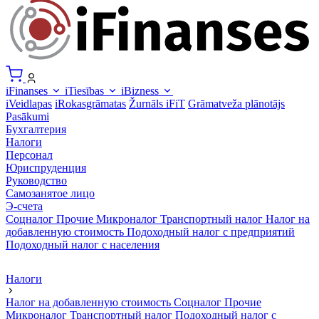
iFinanses
iTiesības
iBizness
iVeidlapas
iRokasgrāmatas
Žurnāls iFiT
Grāmatveža plānotājs
Pasākumi
Бухгалтерия
Налоги
Персонал
Юриспруденция
Руководство
Самозанятое лицо
Э-счета
Соцналог
Прочие
Микроналог
Транспортный налог
Налог на
добавленную стоимость
Подоходный налог с предприятий
Подоходный налог с населения
Налоги
Налог на добавленную стоимость
Соцналог
Прочие
Микроналог
Транспортный налог
Подоходный налог с