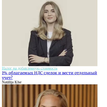
Налог на добавленную стоимость
1% облагаемых НДС сделок и вести отдельный
учет?
Natālija Ķīse