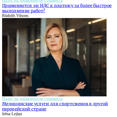
Налог на добавленную стоимость
Применяется ли НДС к платежу за более быстрое
выполнение работ?
Rūdolfs Vilsons
Налог на добавленную стоимость
Медицинские услуги для спортсменов в другой
европейской стране
Irēna Lejiņa