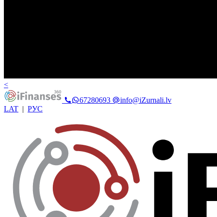
<
67280693
info@iZurnali.lv
LAT
|
РУС