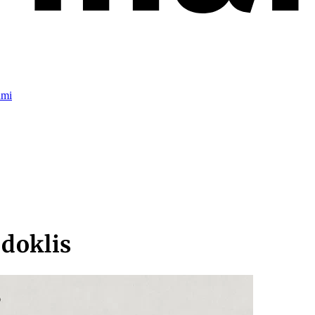
umi
doklis