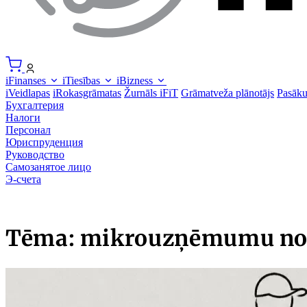
iFinanses
iTiesības
iBizness
iVeidlapas
iRokasgrāmatas
Žurnāls iFiT
Grāmatveža plānotājs
Pasāk
Бухгалтерия
Налоги
Персонал
Юриспруденция
Руководство
Самозанятое лицо
Э-счета
Tēma: mikrouzņēmumu no