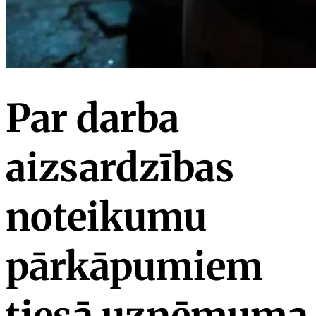
Par darba
aizsardzības
noteikumu
pārkāpumiem
tiesā uzņēmuma