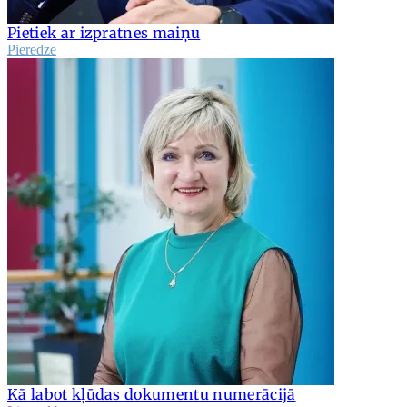
Pietiek ar izpratnes maiņu
Pieredze
Kā labot kļūdas dokumentu numerācijā