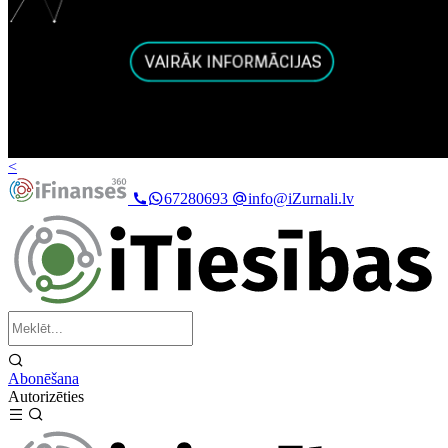
<
67280693
info@iZurnali.lv
Abonēšana
Autorizēties