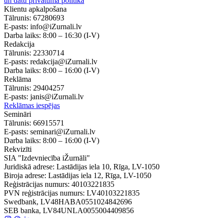
un datu privātuma politika
Klientu apkalpošana
Tālrunis:
67280693
E-pasts:
info@iZurnali.lv
Darba laiks:
8:00 – 16:30
(I-V)
Redakcija
Tālrunis:
22330714
E-pasts:
redakcija@iZurnali.lv
Darba laiks:
8:00 – 16:00
(I-V)
Reklāma
Tālrunis:
29404257
E-pasts:
janis@iZurnali.lv
Reklāmas iespējas
Semināri
Tālrunis:
66915571
E-pasts:
seminari@iZurnali.lv
Darba laiks:
8:00 – 16:00
(I-V)
Rekvizīti
SIA "Izdevniecība iŽurnāli"
Juridiskā adrese: Lastādijas iela 10, Rīga, LV-1050
Biroja adrese: Lastādijas iela 12, Rīga, LV-1050
Reģistrācijas numurs: 40103221835
PVN reģistrācijas numurs: LV40103221835
Swedbank, LV48HABA0551024842696
SEB banka, LV84UNLA0055004409856