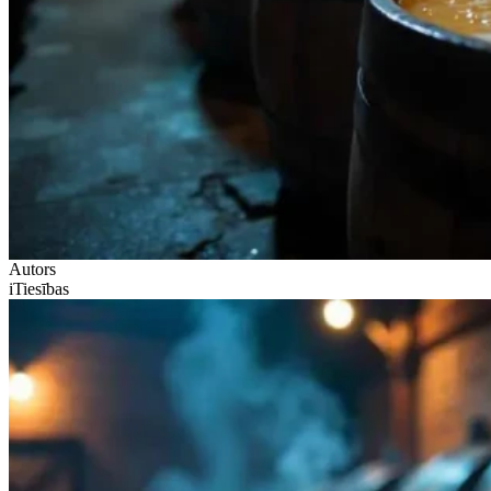
Autors
iTiesības