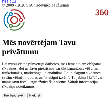
© 2009 - 2026 SIA "Izdevniecība iŽurnāli"
Mēs novērtējam Tavu
privātumu
Lai mūsu vietne pilnvērtīgi darbotos, mēs izmantojam obligātās
sīkdatnes. Bet ar Tavu piekrišanu var tikt izmantotas vēl citas —
funkcionālās, mārketinga un analītikas. Lai pielāgotu sīkdatnes
savām vēlmēm, dodies uz "Pielāgot izvēli". Tu jebkurā brīdī vari
manīt savu izvēli, atgriežoties šajā vietnē. Vairāk informācijas
sīkdatņu noteikumos.
Pielāgot izvēli
Piekrist