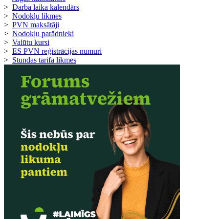
>
Darba laika kalendārs
>
Nodokļu likmes
>
PVN maksātāji
>
Nodokļu parādnieki
>
Valūtu kursi
>
ES PVN reģistrācijas numuri
>
Stundas tarifa likmes