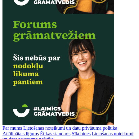
Par mums
Lietošanas noteikumi un datu privātuma politika
Attālinātais līgums
Ētikas standarts
Sīkdatnes
Lietošanas noteikumi