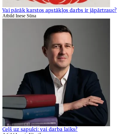
Vai pārāk karstos apstākļos darbs ir jāpārtrauc?
Atbild Inese Sūna
Ceļš uz sapulci: vai darba laiks?