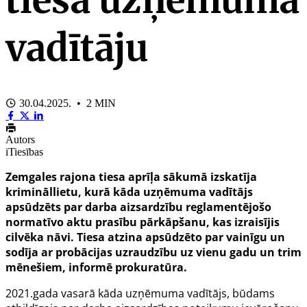
vadītāju
30.04.2025. • 2 MIN
Autors
iTiesības
Zemgales rajona tiesa aprīļa sākumā izskatīja
krimināllietu, kurā kāda uzņēmuma vadītājs
apsūdzēts par darba aizsardzību reglamentējošo
normatīvo aktu prasību pārkāpšanu, kas izraisījis
cilvēka nāvi. Tiesa atzina apsūdzēto par vainīgu un
sodīja ar probācijas uzraudzību uz vienu gadu un trim
mēnešiem, informē prokuratūra.
2021.gada vasarā kāda uzņēmuma vadītājs, būdams