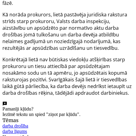
fāzē.
Kā norāda prokurors, lietā pastāvēja juridiska rakstura
strīds starp prokuroru, Valsts darba inspekciju,
aizstāvību un apsūdzēto par normatīvo aktu darba
drošības jomā tulkošanu un darba devēja atbildību
nelaimes gadījumā un noziedzīgajā nodarījumā, kas
rezultējās ar apsūdzības uzrādīšanu un tiesvedību.
Konkrētajā lietā nav būtiskas viedokļu atšķirības starp
prokuroru un tiesu attiecībā par apsūdzētajam
nosakāmo sodu un tā apmēru, jo apsūdzētais kopumā
raksturojas pozitīvi. Svarīgākais šajā lietā ir tiesvedības
laikā gūtā pārliecība, ka darba devējs nedrīkst ietaupīt uz
darba drošības rēķina, tādējādi apdraudot darbiniekus.
Pamanīji kļūdu?
Iezīmē tekstu un spied "ziņot par kļūdu".
Tēmas
darba drošība
darba līgums