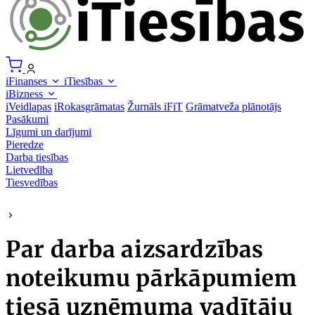
iFinanses
iTiesības
iBizness
iVeidlapas
iRokasgrāmatas
Žurnāls iFiT
Grāmatveža plānotājs
Pasākumi
Līgumi un darījumi
Pieredze
Darba tiesības
Lietvedība
Tiesvedības
Par darba aizsardzības
noteikumu pārkāpumiem
tiesā uzņēmuma vadītāju