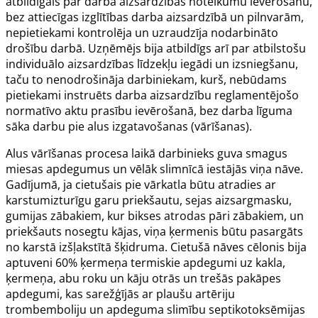
atbildīgais par darba aizsardzības noteikumu ievērošanu,
bez attiecīgas izglītības darba aizsardzībā un pilnvarām,
nepietiekami kontrolēja un uzraudzīja nodarbināto
drošību darbā. Uzņēmējs bija atbildīgs arī par atbilstošu
individuālo aizsardzības līdzekļu iegādi un izsniegšanu,
taču to nenodrošināja darbiniekam, kurš, nebūdams
pietiekami instruēts darba aizsardzību reglamentējošo
normatīvo aktu prasību ievērošanā, bez darba līguma
sāka darbu pie alus izgatavošanas (vārīšanas).
Alus vārīšanas procesa laikā darbinieks guva smagus
miesas apdegumus un vēlāk slimnīcā iestājās viņa nāve.
Gadījumā, ja cietušais pie vārkatla būtu atradies ar
karstumizturīgu garu priekšautu, sejas aizsargmasku,
gumijas zābakiem, kur bikses atrodas pāri zābakiem, un
priekšauts nosegtu kājas, viņa ķermenis būtu pasargāts
no karstā izšļakstītā šķidruma. Cietušā nāves cēlonis bija
aptuveni 60% ķermeņa termiskie apdegumi uz kakla,
ķermeņa, abu roku un kāju otrās un trešās pakāpes
apdegumi, kas sarežģījās ar plaušu artēriju
trombemboliju un apdeguma slimību septikotoksēmijas