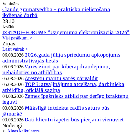
Vebinārs
Claude grāmatvedībā - praktiska pielietošana
ikdienas darbā
28.10.
Izstāde
IZSTĀDE-FORUMS "Uzņēmuma elektronizācija 2026"
Visi pasākumi >
Ziņas
Lasīt vairāk >
2026.gada jūlija spriedumu apkopojums
06.08.2026
administratīvajās lietās
Varēs ziņot par kiberapdraudējumu,
05.08.2026
nebaidoties no atbildības
Arestētu mantu varēs pārvaldīt
05.08.2026
TOP 3: atvaļinājuma atcelšana, darbinieka
05.08.2026
atbildība, oficiālā saziņa
Zemes īpašnieks atbild par derīgo izrakteņu
04.08.2026
ieguvi
Mākslīgā intelekta radīts saturs būs
03.08.2026
jāmarķē
Dati klientu izpētei būs pieejami vienuviet
03.08.2026
Noderīgi
>
Algas kalkulators