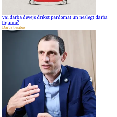
Vai darba devējs drīkst pārdomāt un neslēgt darba
līgumu?
Darba tiesības