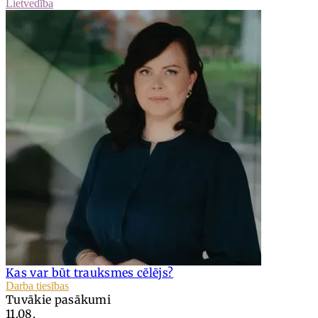
Lietvedība
Kas var būt trauksmes cēlējs?
Darba tiesības
Tuvākie pasākumi
11.08.