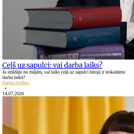
Ceļš uz sapulci: vai darba laiks?
Ja strādāju no mājām, vai laiks ceļā uz sapulci birojā ir ieskaitāms
darba laikā?
Darba tiesības
•
14.07.2026