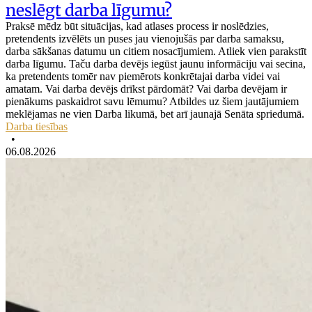
neslēgt darba līgumu?
Praksē mēdz būt situācijas, kad atlases process ir noslēdzies,
pretendents izvēlēts un puses jau vienojušās par darba samaksu,
darba sākšanas datumu un citiem nosacījumiem. Atliek vien parakstīt
darba līgumu. Taču darba devējs iegūst jaunu informāciju vai secina,
ka pretendents tomēr nav piemērots konkrētajai darba videi vai
amatam. Vai darba devējs drīkst pārdomāt? Vai darba devējam ir
pienākums paskaidrot savu lēmumu? Atbildes uz šiem jautājumiem
meklējamas ne vien Darba likumā, bet arī jaunajā Senāta spriedumā.
Darba tiesības
•
06.08.2026