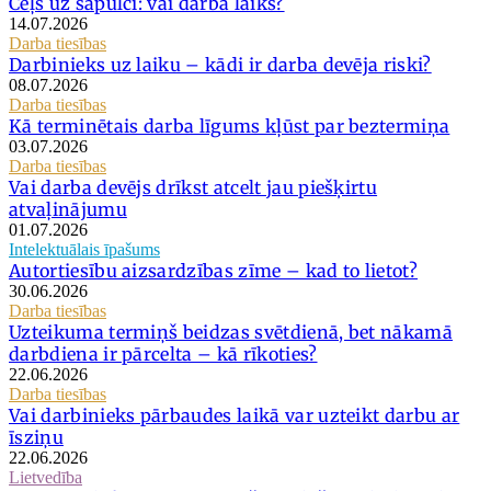
Ceļš uz sapulci: vai darba laiks?
14.07.2026
Darba tiesības
Darbinieks uz laiku – kādi ir darba devēja riski?
08.07.2026
Darba tiesības
Kā terminētais darba līgums kļūst par beztermiņa
03.07.2026
Darba tiesības
Vai darba devējs drīkst atcelt jau piešķirtu
atvaļinājumu
01.07.2026
Intelektuālais īpašums
Autortiesību aizsardzības zīme – kad to lietot?
30.06.2026
Darba tiesības
Uzteikuma termiņš beidzas svētdienā, bet nākamā
darbdiena ir pārcelta – kā rīkoties?
22.06.2026
Darba tiesības
Vai darbinieks pārbaudes laikā var uzteikt darbu ar
īsziņu
22.06.2026
Lietvedība