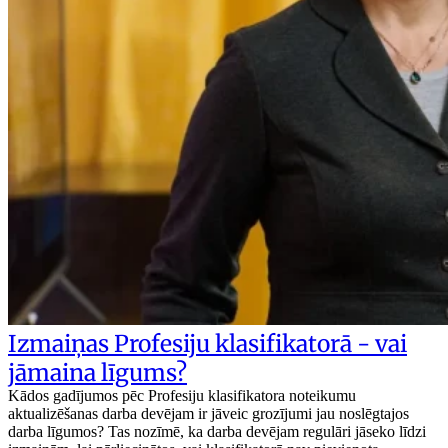
Izmaiņas Profesiju klasifikatorā - vai
jāmaina līgums?
Kādos gadījumos pēc Profesiju klasifikatora noteikumu
aktualizēšanas darba devējam ir jāveic grozījumi jau noslēgtajos
darba līgumos? Tas nozīmē, ka darba devējam regulāri jāseko līdzi