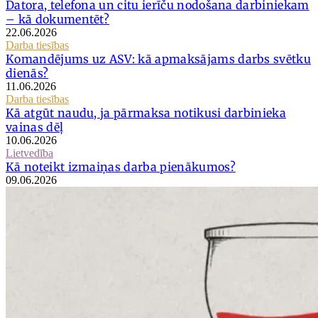
Datora, telefona un citu ierīču nodošana darbiniekam
– kā dokumentēt?
22.06.2026
Darba tiesības
Komandējums uz ASV: kā apmaksājams darbs svētku
dienās?
11.06.2026
Darba tiesības
Kā atgūt naudu, ja pārmaksa notikusi darbinieka
vainas dēļ
10.06.2026
Lietvedība
Kā noteikt izmaiņas darba pienākumos?
09.06.2026