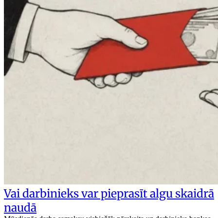
Vai darbinieks var pieprasīt algu skaidrā
naudā