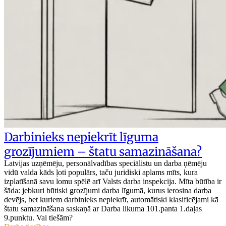
Darbinieks nepiekrīt līguma
grozījumiem – štatu samazināšana?
Latvijas uzņēmēju, personālvadības speciālistu un darba ņēmēju
vidū valda kāds ļoti populārs, taču juridiski aplams mīts, kura
izplatīšanā savu lomu spēlē arī Valsts darba inspekcija. Mīta būtība ir
šāda: jebkuri būtiski grozījumi darba līgumā, kurus ierosina darba
devējs, bet kuriem darbinieks nepiekrīt, automātiski klasificējami kā
štatu samazināšana saskaņā ar Darba likuma 101.panta 1.daļas
9.punktu. Vai tiešām?