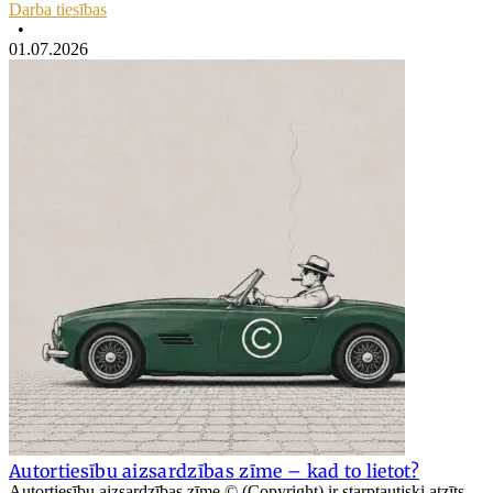
Darba tiesības
•
01.07.2026
Autortiesību aizsardzības zīme – kad to lietot?
Autortiesību aizsardzības zīme © (Copyright) ir starptautiski atzīts