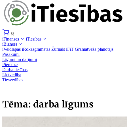
iFinanses
iTiesības
iBizness
iVeidlapas
iRokasgrāmatas
Žurnāls iFiT
Grāmatveža plānotājs
Pasākumi
Līgumi un darījumi
Pieredze
Darba tiesības
Lietvedība
Tiesvedības
Tēma: darba līgums