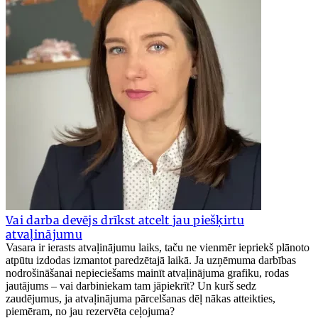
Vai darba devējs drīkst atcelt jau piešķirtu
atvaļinājumu
Vasara ir ierasts atvaļinājumu laiks, taču ne vienmēr iepriekš plānoto
atpūtu izdodas izmantot paredzētajā laikā. Ja uzņēmuma darbības
nodrošināšanai nepieciešams mainīt atvaļinājuma grafiku, rodas
jautājums – vai darbiniekam tam jāpiekrīt? Un kurš sedz
zaudējumus, ja atvaļinājuma pārcelšanas dēļ nākas atteikties,
piemēram, no jau rezervēta ceļojuma?