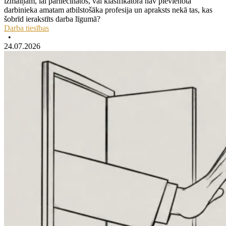
izmaiņām, lai pārliecinātos, vai klasifikatorā nav pievienota
darbinieka amatam atbilstošāka profesija un apraksts nekā tas, kas
šobrīd ierakstīts darba līgumā?
Darba tiesības
•
24.07.2026