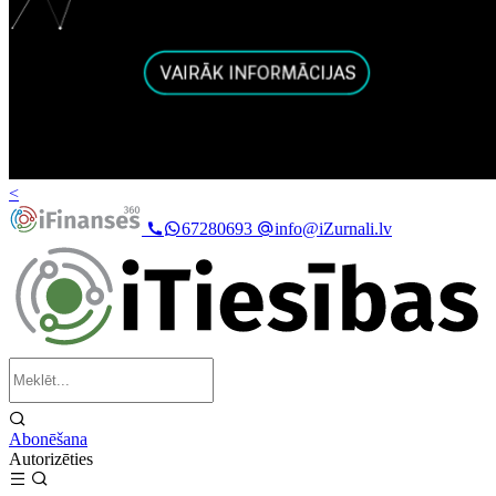
<
67280693
info@iZurnali.lv
Abonēšana
Autorizēties