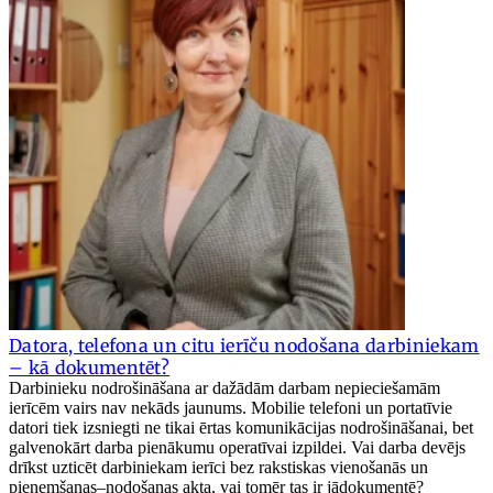
Datora, telefona un citu ierīču nodošana darbiniekam
– kā dokumentēt?
Darbinieku nodrošināšana ar dažādām darbam nepieciešamām
ierīcēm vairs nav nekāds jaunums. Mobilie telefoni un portatīvie
datori tiek izsniegti ne tikai ērtas komunikācijas nodrošināšanai, bet
galvenokārt darba pienākumu operatīvai izpildei. Vai darba devējs
drīkst uzticēt darbiniekam ierīci bez rakstiskas vienošanās un
pieņemšanas–nodošanas akta, vai tomēr tas ir jādokumentē?