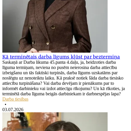
Kā terminētais darba līgums kļūst par beztermiņa
Saskaņā ar Darba likuma 45.panta 4.daļu, ja, beidzoties darba
līguma termiņam, neviena no pusēm neierosina darba attiecību
izbeigšanu un tās faktiski turpinās, darba līgums uzskatāms par
noslēgtu uz nenoteiktu laiku. Kā praksē notiek šāda darba tiesisko
attiecību turpināšana? Vai darba devējam ir pienākums par to
informēt darbinieku vai izdot attiecīgu rīkojumu? Un kā rīkoties, ja
terminētā darba līguma beigās darbiniekam ir darbnespējas lapa?
Darba tiesības
•
03.07.2026