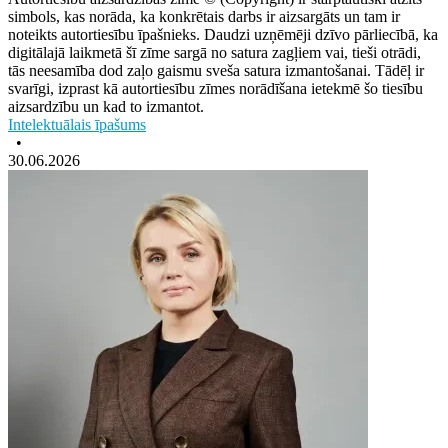
simbols, kas norāda, ka konkrētais darbs ir aizsargāts un tam ir
noteikts autortiesību īpašnieks. Daudzi uzņēmēji dzīvo pārliecībā, ka
digitālajā laikmetā šī zīme sargā no satura zagļiem vai, tieši otrādi,
tās neesamība dod zaļo gaismu sveša satura izmantošanai. Tādēļ ir
svarīgi, izprast kā autortiesību zīmes norādīšana ietekmē šo tiesību
aizsardzību un kad to izmantot.
Intelektuālais īpašums
•
30.06.2026