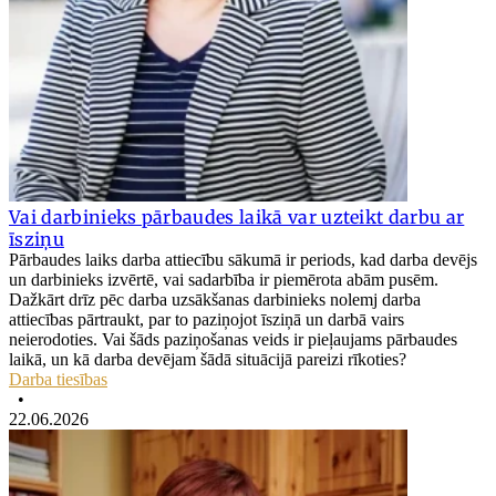
Vai darbinieks pārbaudes laikā var uzteikt darbu ar
īsziņu
Pārbaudes laiks darba attiecību sākumā ir periods, kad darba devējs
un darbinieks izvērtē, vai sadarbība ir piemērota abām pusēm.
Dažkārt drīz pēc darba uzsākšanas darbinieks nolemj darba
attiecības pārtraukt, par to paziņojot īsziņā un darbā vairs
neierodoties. Vai šāds paziņošanas veids ir pieļaujams pārbaudes
laikā, un kā darba devējam šādā situācijā pareizi rīkoties?
Darba tiesības
•
22.06.2026