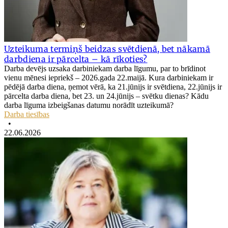
Uzteikuma termiņš beidzas svētdienā, bet nākamā
darbdiena ir pārcelta – kā rīkoties?
Darba devējs uzsaka darbiniekam darba līgumu, par to brīdinot
vienu mēnesi iepriekš – 2026.gada 22.maijā. Kura darbiniekam ir
pēdējā darba diena, ņemot vērā, ka 21.jūnijs ir svētdiena, 22.jūnijs ir
pārcelta darba diena, bet 23. un 24.jūnijs – svētku dienas? Kādu
darba līguma izbeigšanas datumu norādīt uzteikumā?
Darba tiesības
•
22.06.2026