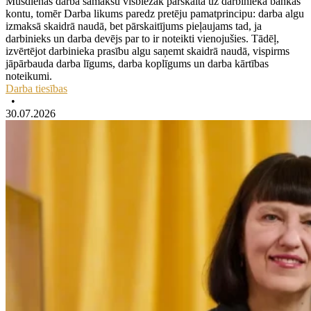
Mūsdienās darba samaksu visbiežāk pārskaita uz darbinieka bankas
kontu, tomēr Darba likums paredz pretēju pamatprincipu: darba algu
izmaksā skaidrā naudā, bet pārskaitījums pieļaujams tad, ja
darbinieks un darba devējs par to ir noteikti vienojušies. Tādēļ,
izvērtējot darbinieka prasību algu saņemt skaidrā naudā, vispirms
jāpārbauda darba līgums, darba koplīgums un darba kārtības
noteikumi.
Darba tiesības
•
30.07.2026