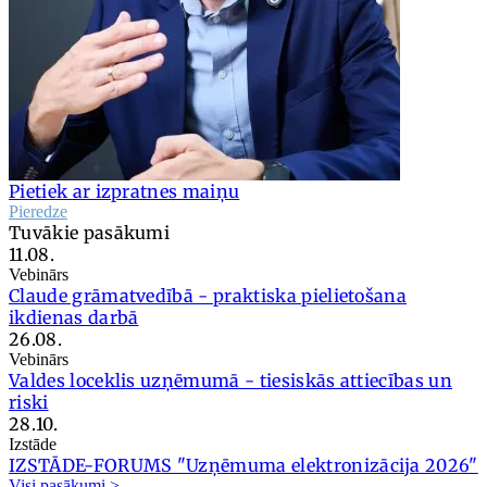
Pietiek ar izpratnes maiņu
Pieredze
Tuvākie pasākumi
11.08.
Vebinārs
Claude grāmatvedībā - praktiska pielietošana
ikdienas darbā
26.08.
Vebinārs
Valdes loceklis uzņēmumā - tiesiskās attiecības un
riski
28.10.
Izstāde
IZSTĀDE-FORUMS "Uzņēmuma elektronizācija 2026"
Visi pasākumi >