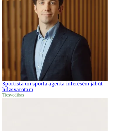
Sportista un sporta aģenta interesēm jābūt
līdzsvarotām
Tiesvedības