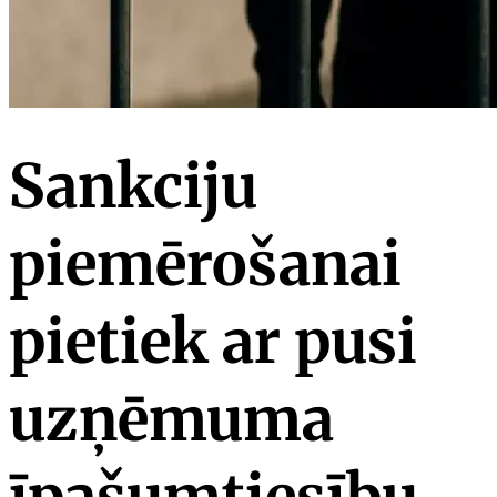
Sankciju
piemērošanai
pietiek ar pusi
uzņēmuma
īpašumtiesību