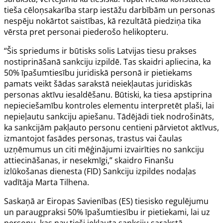
tieša cēloņsakarība starp iestāžu darbībām un personas
nespēju nokārtot saistības, kā rezultātā piedziņa tika
vērsta pret personai piederošo helikopteru.
“Šis spriedums ir būtisks solis Latvijas tiesu prakses
nostiprināšanā sankciju izpildē. Tas skaidri apliecina, ka
50% īpašumtiesību juridiskā personā ir pietiekams
pamats veikt šādas sarakstā neiekļautas juridiskās
personas aktīvu iesaldēšanu. Būtiski, ka tiesa apstiprina
nepieciešamību kontroles elementu interpretēt plaši, lai
nepieļautu sankciju apiešanu. Tādējādi tiek nodrošināts,
ka sankcijām pakļauto personu centieni pārvietot aktīvus,
izmantojot fasādes personas, trastus vai čaulas
uzņēmumus un citi mēģinājumi izvairīties no sankciju
attiecināšanas, ir nesekmīgi,” skaidro Finanšu
izlūkošanas dienesta (FID) Sankciju izpildes nodaļas
vadītāja Marta Tilhena.
Saskaņā ar Eiropas Savienības (ES) tiesisko regulējumu
un paraugpraksi 50% īpašumtiesību ir pietiekami, lai uz
personu, kas nav tieši iekļauta sankciju sarakstā,