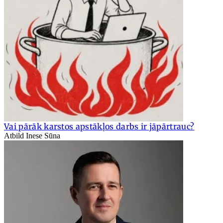
Vai pārāk karstos apstākļos darbs ir jāpārtrauc?
Atbild Inese Sūna