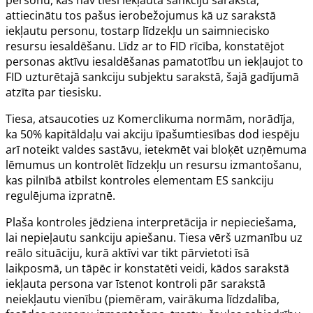
attiecinātu tos pašus ierobežojumus kā uz sarakstā
iekļautu personu, tostarp līdzekļu un saimniecisko
resursu iesaldēšanu. Līdz ar to FID rīcība, konstatējot
personas aktīvu iesaldēšanas pamatotību un iekļaujot to
FID uzturētajā sankciju subjektu sarakstā, šajā gadījumā
atzīta par tiesisku.
Tiesa, atsaucoties uz
Komerclikuma
normām, norādīja,
ka 50% kapitāldaļu vai akciju īpašumtiesības dod iespēju
arī noteikt valdes sastāvu, ietekmēt vai bloķēt uzņēmuma
lēmumus un kontrolēt līdzekļu un resursu izmantošanu,
kas pilnībā atbilst kontroles elementam ES sankciju
regulējuma izpratnē.
Plaša kontroles jēdziena interpretācija ir nepieciešama,
lai nepieļautu sankciju apiešanu. Tiesa vērš uzmanību uz
reālo situāciju, kurā aktīvi var tikt pārvietoti īsā
laikposmā, un tāpēc ir konstatēti veidi, kādos sarakstā
iekļauta persona var īstenot kontroli pār sarakstā
neiekļautu vienību (piemēram, vairākuma līdzdalība,