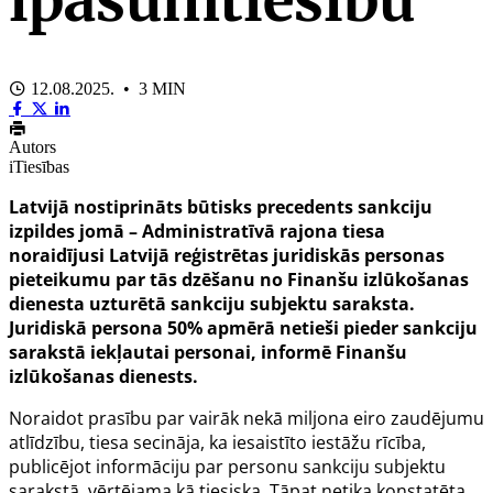
12.08.2025. • 3 MIN
Autors
iTiesības
Latvijā nostiprināts būtisks precedents sankciju
izpildes jomā – Administratīvā rajona tiesa
noraidījusi Latvijā reģistrētas juridiskās personas
pieteikumu par tās dzēšanu no Finanšu izlūkošanas
dienesta uzturētā sankciju subjektu saraksta.
Juridiskā persona 50% apmērā netieši pieder sankciju
sarakstā iekļautai personai, informē Finanšu
izlūkošanas dienests.
Noraidot prasību par vairāk nekā miljona eiro zaudējumu
atlīdzību, tiesa secināja, ka iesaistīto iestāžu rīcība,
publicējot informāciju par personu sankciju subjektu
sarakstā, vērtējama kā tiesiska. Tāpat netika konstatēta