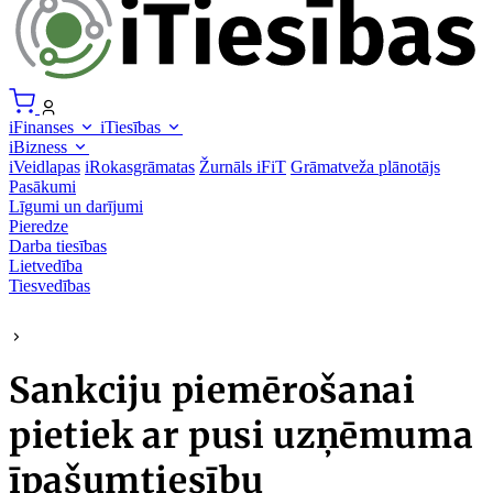
iFinanses
iTiesības
iBizness
iVeidlapas
iRokasgrāmatas
Žurnāls iFiT
Grāmatveža plānotājs
Pasākumi
Līgumi un darījumi
Pieredze
Darba tiesības
Lietvedība
Tiesvedības
Sankciju piemērošanai
pietiek ar pusi uzņēmuma
īpašumtiesību