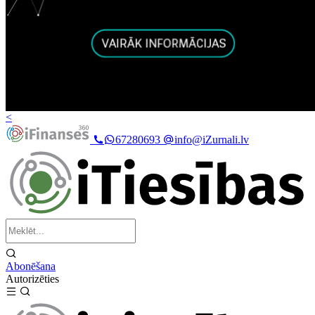
<
67280693
info@iZurnali.lv
Abonēšana
Autorizēties