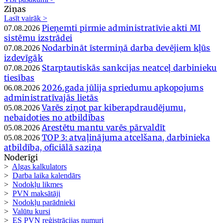
Ziņas
Lasīt vairāk >
Pieņemti pirmie administratīvie akti MI
07.08.2026
sistēmu izstrādei
Nodarbināt īstermiņā darba devējiem kļūs
07.08.2026
izdevīgāk
Starptautiskās sankcijas neatceļ darbinieku
07.08.2026
tiesības
2026.gada jūlija spriedumu apkopojums
06.08.2026
administratīvajās lietās
Varēs ziņot par kiberapdraudējumu,
05.08.2026
nebaidoties no atbildības
Arestētu mantu varēs pārvaldīt
05.08.2026
TOP 3: atvaļinājuma atcelšana, darbinieka
05.08.2026
atbildība, oficiālā saziņa
Noderīgi
>
Algas kalkulators
>
Darba laika kalendārs
>
Nodokļu likmes
>
PVN maksātāji
>
Nodokļu parādnieki
>
Valūtu kursi
>
ES PVN reģistrācijas numuri