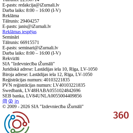
E-pasts:
redakcija@iZurnali.lv
Darba laiks:
8:00 – 16:00
(I-V)
Reklāma
Tālrunis:
29404257
E-pasts:
janis@iZurnali.lv
Reklāmas iespējas
Semināri
Tālrunis:
66915571
E-pasts:
seminari@iZurnali.lv
Darba laiks:
8:00 – 16:00
(I-V)
Rekvizīti
SIA "Izdevniecība iŽurnāli"
Juridiskā adrese: Lastādijas iela 10, Rīga, LV-1050
Biroja adrese: Lastādijas iela 12, Rīga, LV-1050
Reģistrācijas numurs: 40103221835
PVN reģistrācijas numurs: LV40103221835
Swedbank, LV48HABA0551024842696
SEB banka, LV84UNLA0055004409856
© 2009 - 2026 SIA "Izdevniecība iŽurnāli"