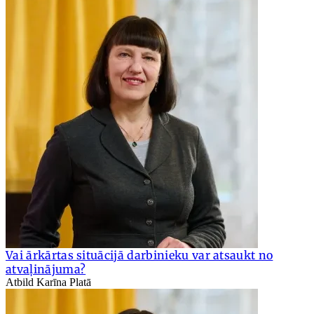
Vai ārkārtas situācijā darbinieku var atsaukt no
atvaļinājuma?
Atbild Karīna Platā