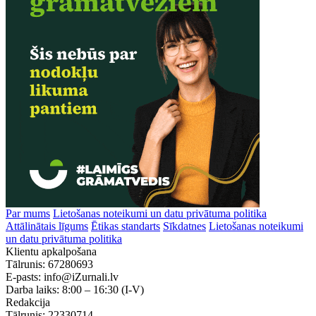
Par mums
Lietošanas noteikumi un datu privātuma politika
Attālinātais līgums
Ētikas standarts
Sīkdatnes
Lietošanas noteikumi
un datu privātuma politika
Klientu apkalpošana
Tālrunis:
67280693
E-pasts:
info@iZurnali.lv
Darba laiks:
8:00 – 16:30
(I-V)
Redakcija
Tālrunis:
22330714