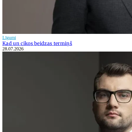
Līgumi
Kad un cikos beidzas termiņš
28.07.2026