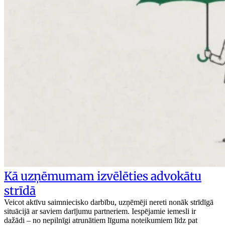
Kā uzņēmumam izvēlēties advokātu
strīdā
Veicot aktīvu saimniecisko darbību, uzņēmēji nereti nonāk strīdīgā
situācijā ar saviem darījumu partneriem. Iespējamie iemesli ir
dažādi – no nepilnīgi atrunātiem līguma noteikumiem līdz pat