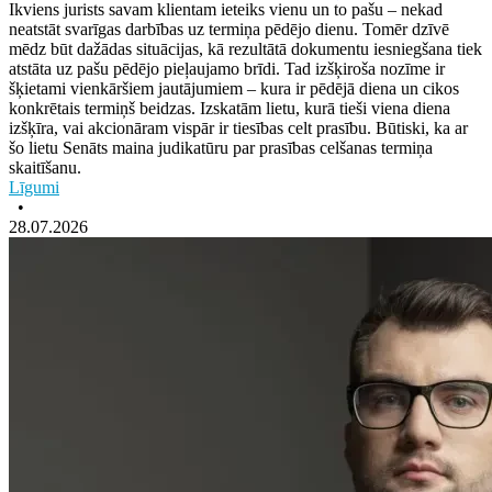
Ikviens jurists savam klientam ieteiks vienu un to pašu – nekad
neatstāt svarīgas darbības uz termiņa pēdējo dienu. Tomēr dzīvē
mēdz būt dažādas situācijas, kā rezultātā dokumentu iesniegšana tiek
atstāta uz pašu pēdējo pieļaujamo brīdi. Tad izšķiroša nozīme ir
šķietami vienkāršiem jautājumiem – kura ir pēdējā diena un cikos
konkrētais termiņš beidzas. Izskatām lietu, kurā tieši viena diena
izšķīra, vai akcionāram vispār ir tiesības celt prasību. Būtiski, ka ar
šo lietu Senāts maina judikatūru par prasības celšanas termiņa
skaitīšanu.
Līgumi
•
28.07.2026