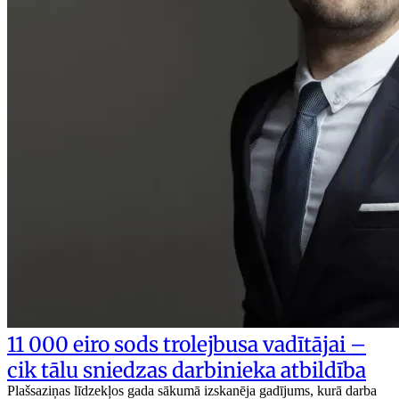
11 000 eiro sods trolejbusa vadītājai –
cik tālu sniedzas darbinieka atbildība
Plašsaziņas līdzekļos gada sākumā izskanēja gadījums, kurā darba