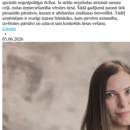
apzināti negodprātīgai rīcībai. Ja strīdu neizdodas atrisināt sarunu
ceļā, rodas nepieciešamība vērsties tiesā. Šādā gadījumā parasti tiek
piesaistīts pārstāvis, kuram ir atbilstošas zināšanas tiesvedībā. Tādēļ
uzņēmējam ir svarīgi izprast būtiskāko, kam pievērst uzmanību,
izvēloties pārstāvi un uzticot tam konkrētās lietas vešanu.
Līgumi
•
05.06.2026