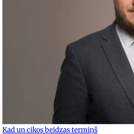
Kad un cikos beidzas termiņš