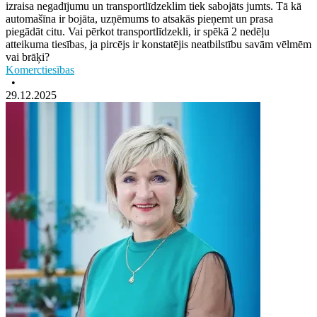
izraisa negadījumu un transportlīdzeklim tiek sabojāts jumts. Tā kā
automašīna ir bojāta, uzņēmums to atsakās pieņemt un prasa
piegādāt citu. Vai pērkot transportlīdzekli, ir spēkā 2 nedēļu
atteikuma tiesības, ja pircējs ir konstatējis neatbilstību savām vēlmēm
vai brāķi?
Komerctiesības
•
29.12.2025