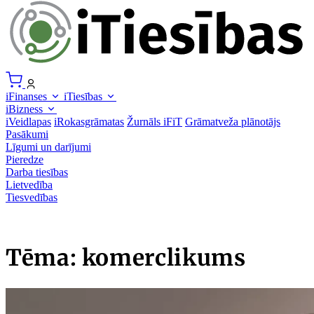
iFinanses
iTiesības
iBizness
iVeidlapas
iRokasgrāmatas
Žurnāls iFiT
Grāmatveža plānotājs
Pasākumi
Līgumi un darījumi
Pieredze
Darba tiesības
Lietvedība
Tiesvedības
Tēma: komerclikums