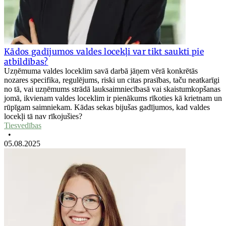
Kādos gadījumos valdes locekļi var tikt saukti pie
atbildības?
Uzņēmuma valdes loceklim savā darbā jāņem vērā konkrētās
nozares specifika, regulējums, riski un citas prasības, taču neatkarīgi
no tā, vai uzņēmums strādā lauksaimniecībasā vai skaistumkopšanas
jomā, ikvienam valdes loceklim ir pienākums rīkoties kā krietnam un
rūpīgam saimniekam. Kādas sekas bijušas gadījumos, kad valdes
locekļi tā nav rīkojušies?
Tiesvedības
•
05.08.2025