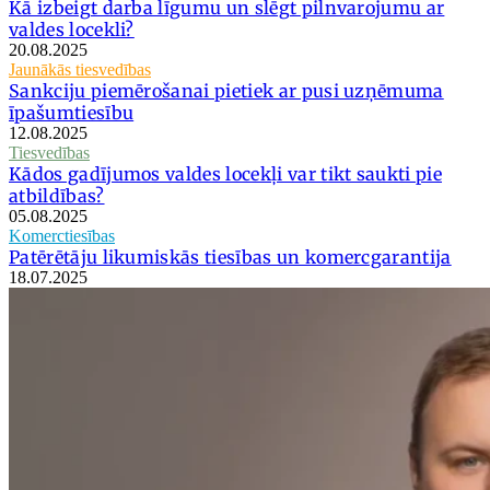
Kā izbeigt darba līgumu un slēgt pilnvarojumu ar
valdes locekli?
20.08.2025
Jaunākās tiesvedības
Sankciju piemērošanai pietiek ar pusi uzņēmuma
īpašumtiesību
12.08.2025
Tiesvedības
Kādos gadījumos valdes locekļi var tikt saukti pie
atbildības?
05.08.2025
Komerctiesības
Patērētāju likumiskās tiesības un komercgarantija
18.07.2025