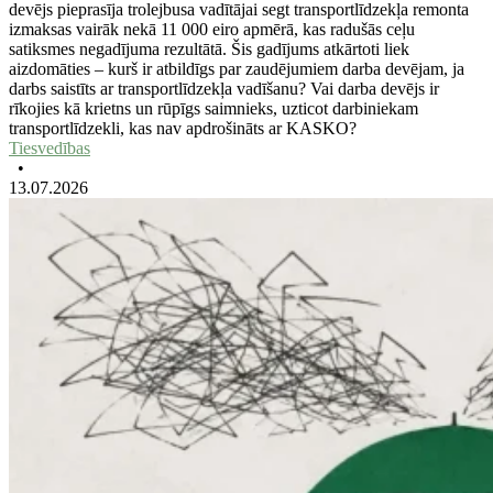
devējs pieprasīja trolejbusa vadītājai segt transportlīdzekļa remonta
izmaksas vairāk nekā 11 000 eiro apmērā, kas radušās ceļu
satiksmes negadījuma rezultātā. Šis gadījums atkārtoti liek
aizdomāties – kurš ir atbildīgs par zaudējumiem darba devējam, ja
darbs saistīts ar transportlīdzekļa vadīšanu? Vai darba devējs ir
rīkojies kā krietns un rūpīgs saimnieks, uzticot darbiniekam
transportlīdzekli, kas nav apdrošināts ar KASKO?
Tiesvedības
•
13.07.2026