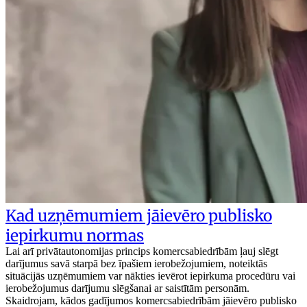
Kad uzņēmumiem jāievēro publisko
iepirkumu normas
Lai arī privātautonomijas princips komercsabiedrībām ļauj slēgt
darījumus savā starpā bez īpašiem ierobežojumiem, noteiktās
situācijās uzņēmumiem var nākties ievērot iepirkuma procedūru vai
ierobežojumus darījumu slēgšanai ar saistītām personām.
Skaidrojam, kādos gadījumos komercsabiedrībām jāievēro publisko