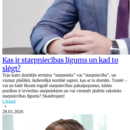
Kas ir starpniecības līgums un kad to
slēgt?
Teju katrs dzirdējis terminu “starpnieks” vai “starpniecība”, un
vismaz plašākā, ikdienišķā nozīmē saprot, kas ar to domāts. Tomēr –
vai un kādi likumi regulē starpniecības pakalpojumus, kādas
prasības ir izvirzītas starpniekiem un vai vienmēr jāslēdz rakstisks
starpniecības līgums? Skaidrojam!
Līgumi
•
28.01.2026