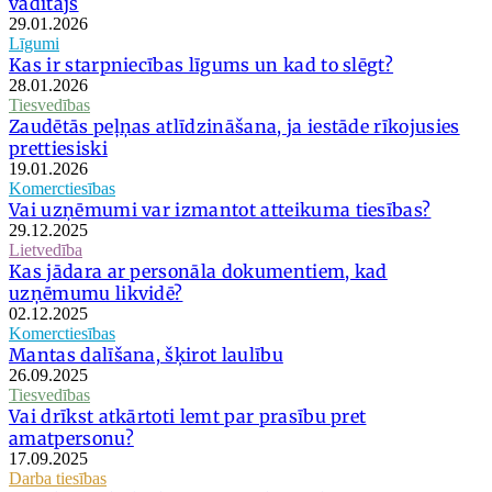
vadītājs
29.01.2026
Līgumi
Kas ir starpniecības līgums un kad to slēgt?
28.01.2026
Tiesvedības
Zaudētās peļņas atlīdzināšana, ja iestāde rīkojusies
prettiesiski
19.01.2026
Komerctiesības
Vai uzņēmumi var izmantot atteikuma tiesības?
29.12.2025
Lietvedība
Kas jādara ar personāla dokumentiem, kad
uzņēmumu likvidē?
02.12.2025
Komerctiesības
Mantas dalīšana, šķirot laulību
26.09.2025
Tiesvedības
Vai drīkst atkārtoti lemt par prasību pret
amatpersonu?
17.09.2025
Darba tiesības