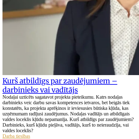
Kurš atbildīgs par zaudējumiem –
darbinieks vai vadītājs
Nodaļai uzticēts sagatavot projekta pieteikumu. Katrs nodaļas
darbinieks veic darbu savas kompetences ietvaros, bet beigās tiek
konstatēts, ka projekta aprēķinos ir ieviesusies būtiska kļūda, kas
uzņēmumam radījusi zaudējumus. Nodaļas vadītājs un atbildīgais
valdes loceklis kļūdu nepamanīja. Kurš atbildīgs par zaudējumiem?
Darbinieks, kurš kļūdu pieļāva, vadītājs, kurš to neieraudzīja, vai
valdes loceklis?
Darba tiesības