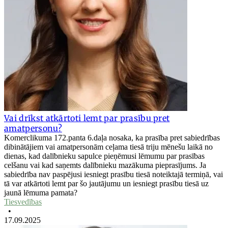
Vai drīkst atkārtoti lemt par prasību pret
amatpersonu?
Komerclikuma 172.panta 6.daļa nosaka, ka prasība pret sabiedrības
dibinātājiem vai amatpersonām ceļama tiesā triju mēnešu laikā no
dienas, kad dalībnieku sapulce pieņēmusi lēmumu par prasības
celšanu vai kad saņemts dalībnieku mazākuma pieprasījums. Ja
sabiedrība nav paspējusi iesniegt prasību tiesā noteiktajā termiņā, vai
tā var atkārtoti lemt par šo jautājumu un iesniegt prasību tiesā uz
jaunā lēmuma pamata?
Tiesvedības
•
17.09.2025