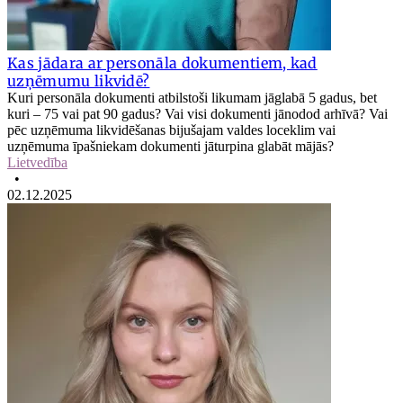
Kas jādara ar personāla dokumentiem, kad
uzņēmumu likvidē?
Kuri personāla dokumenti atbilstoši likumam jāglabā 5 gadus, bet
kuri – 75 vai pat 90 gadus? Vai visi dokumenti jānodod arhīvā? Vai
pēc uzņēmuma likvidēšanas bijušajam valdes loceklim vai
uzņēmuma īpašniekam dokumenti jāturpina glabāt mājās?
Lietvedība
•
02.12.2025