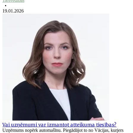
Tiesvedības
•
19.01.2026
Vai uzņēmumi var izmantot atteikuma tiesības?
Uzņēmums nopērk automašīnu. Piegādājot to no Vācijas, kurjers