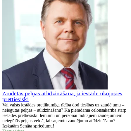
Zaudētās peļņas atlīdzināšana, ja iestāde rīkojusies
prettiesiski
Vai valsts iestādes pretlikumīga rīcība dod tiesības uz zaudējumu –
neiegūtas peļņas – atlīdzināšanu? Kā pierādāma cēloņsakarība starp
iestādes prettiesisku lēmumu un personai radītajiem zaudējumiem
neiegūtās peļņas veidā, lai saņemtu zaudējumu atlīdzināšanu?
Izskatām Senāta spriedumu!