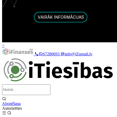
<
67280693
info@iZurnali.lv
Abonēšana
Autorizēties