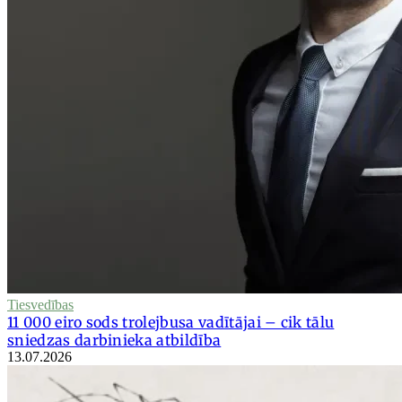
Tiesvedības
11 000 eiro sods trolejbusa vadītājai – cik tālu
sniedzas darbinieka atbildība
13.07.2026