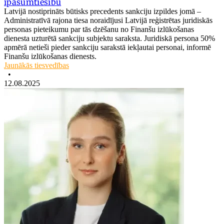
īpašumtiesību
Latvijā nostiprināts būtisks precedents sankciju izpildes jomā –
Administratīvā rajona tiesa noraidījusi Latvijā reģistrētas juridiskās
personas pieteikumu par tās dzēšanu no Finanšu izlūkošanas
dienesta uzturētā sankciju subjektu saraksta. Juridiskā persona 50%
apmērā netieši pieder sankciju sarakstā iekļautai personai, informē
Finanšu izlūkošanas dienests.
Jaunākās tiesvedības
•
12.08.2025