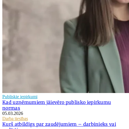
Publiskie iepirkumi
Kad uzņēmumiem jāievēro publisko iepirkumu
normas
05.03.2026
Darba tiesības
Kurš atbildīgs par zaudējumiem – darbinieks vai