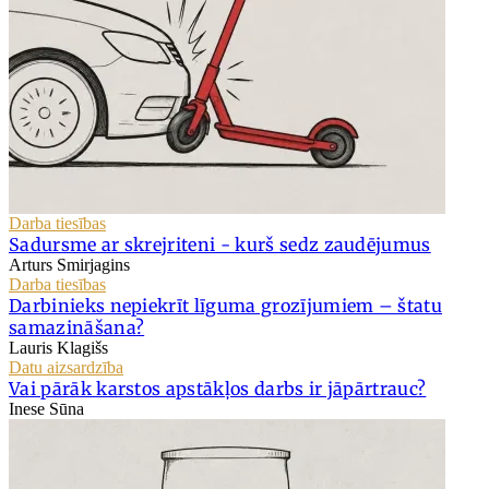
Darba tiesības
Sadursme ar skrejriteni - kurš sedz zaudējumus
Arturs Smirjagins
Darba tiesības
Darbinieks nepiekrīt līguma grozījumiem – štatu
samazināšana?
Lauris Klagišs
Datu aizsardzība
Vai pārāk karstos apstākļos darbs ir jāpārtrauc?
Inese Sūna