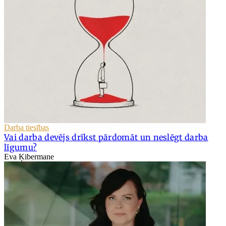
Darba tiesības
Vai darba devējs drīkst pārdomāt un neslēgt darba
līgumu?
Eva Ķibermane