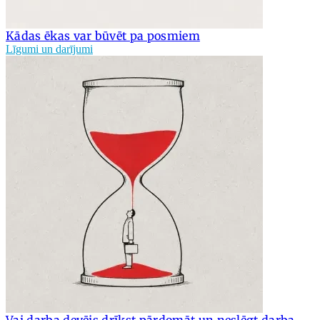
Kādas ēkas var būvēt pa posmiem
Līgumi un darījumi
Vai darba devējs drīkst pārdomāt un neslēgt darba