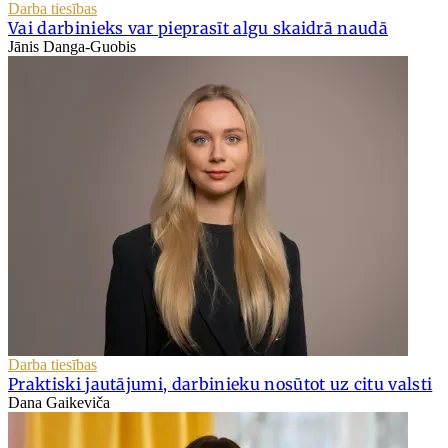
Darba tiesības
Vai darbinieks var pieprasīt algu skaidrā naudā
Jānis Danga-Guobis
Darba tiesības
Praktiski jautājumi, darbinieku nosūtot uz citu valsti
Dana Gaikeviča