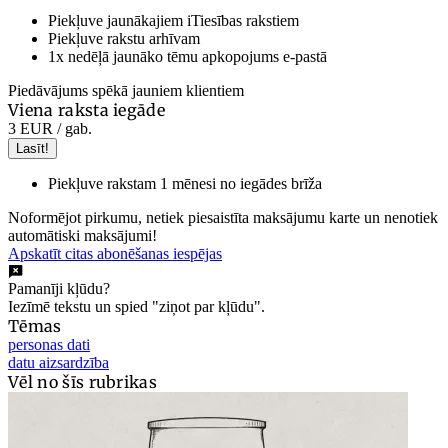
Piekļuve jaunākajiem iTiesības rakstiem
Piekļuve rakstu arhīvam
1x nedēļā jaunāko tēmu apkopojums e-pastā
Piedāvājums spēkā jauniem klientiem
Viena raksta iegāde
3 EUR
/ gab.
Lasīt!
Piekļuve rakstam 1 mēnesi no iegādes brīža
Noformējot pirkumu, netiek piesaistīta maksājumu karte un nenotiek
automātiski maksājumi!
Apskatīt citas abonēšanas iespējas
Pamanīji kļūdu?
Iezīmē tekstu un spied "ziņot par kļūdu".
Tēmas
personas dati
datu aizsardzība
Vēl no šīs rubrikas