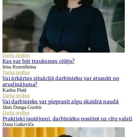
Darba tiesības
Kas var būt trauksmes cēlējs?
Irina Rozenšteina
Darba tiesības
Vai ārkārtas situācijā darbinieku var atsaukt no
atvaļinājuma?
Karīna Platā
Darba tiesības
Vai darbinieks var pieprasīt algu skaidrā naudā
Jānis Danga-Guobis
Darba tiesības
Praktiski jautājumi, darbinieku nosūtot uz citu valsti
Dana Gaikeviča