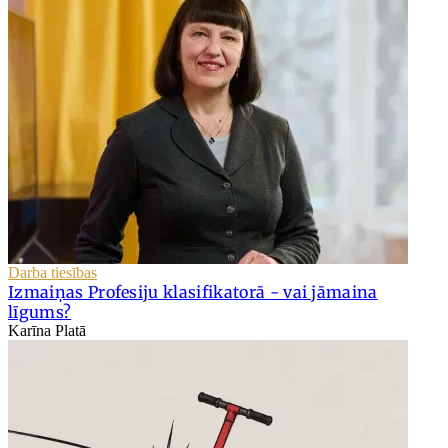
Darba tiesības
Izmaiņas Profesiju klasifikatorā - vai jāmaina
līgums?
Karīna Platā