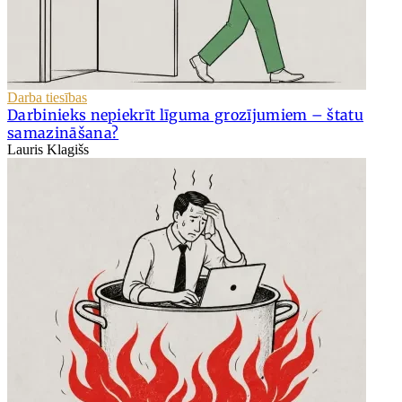
Darba tiesības
Darbinieks nepiekrīt līguma grozījumiem – štatu
samazināšana?
Lauris Klagišs