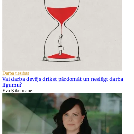
Darba tiesības
Vai darba devējs drīkst pārdomāt un neslēgt darba
līgumu?
Eva Ķibermane