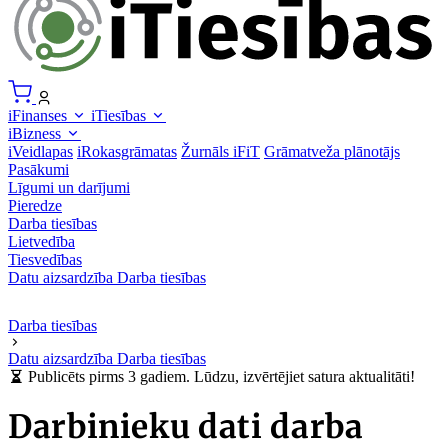
iFinanses
iTiesības
iBizness
iVeidlapas
iRokasgrāmatas
Žurnāls iFiT
Grāmatveža plānotājs
Pasākumi
Līgumi un darījumi
Pieredze
Darba tiesības
Lietvedība
Tiesvedības
Datu aizsardzība
Darba tiesības
Darba tiesības
Datu aizsardzība
Darba tiesības
Publicēts pirms 3 gadiem. Lūdzu, izvērtējiet satura aktualitāti!
Darbinieku dati darba