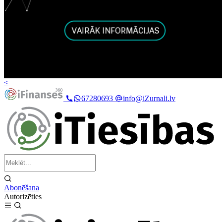
<
67280693
info@iZurnali.lv
Abonēšana
Autorizēties