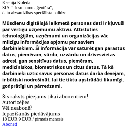
Ksenija Koleda
SIA "Tiesu namu aģentūra",
datu aizsardzības speciālista palīdze
Mūsdienu digitālajā laikmetā personas dati ir kļuvuši
par vērtīgu uzņēmumu aktīvu. Attīstoties
tehnoloģijām, uzņēmumi un organizācijas vāc
milzīgu informācijas apjomu par saviem
darbiniekiem. Šī informācija var saturēt gan parastus
datus, piemēram, vārdu, uzvārdu un dzīvesvietas
adresi, gan sensitīvus datus, piemēram,
medicīniskos, biometriskos un citus datus. Tā kā
darbinieki uztic savus personas datus darba devējam,
ir būtiski nodrošināt, lai tie tiktu apstrādāti likumīgi,
godprātīgi un pārredzami.
Šis raksts pieejams tikai abonentiem!
Autorizējies
Vēl neabonē?
Iepazīšanās piedāvājums
18 EUR
9 EUR
/ pirmais mēnesis
Abonēt!