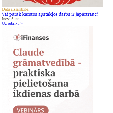
Datu aizsardzība
Vai pārāk karstos apstākļos darbs ir jāpārtrauc?
Inese Sūna
Uz rubriku >