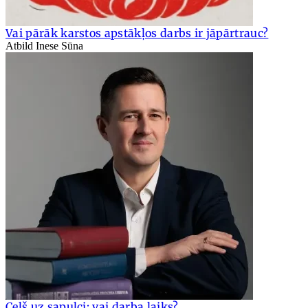
Vai pārāk karstos apstākļos darbs ir jāpārtrauc?
Atbild Inese Sūna
Ceļš uz sapulci: vai darba laiks?