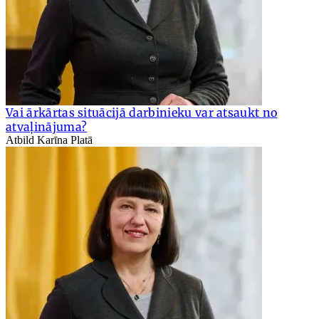
Vai ārkārtas situācijā darbinieku var atsaukt no
atvaļinājuma?
Atbild Karīna Platā