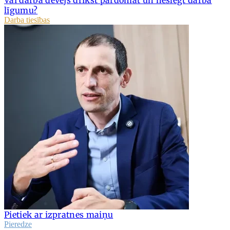
līgumu?
Darba tiesības
Pietiek ar izpratnes maiņu
Pieredze