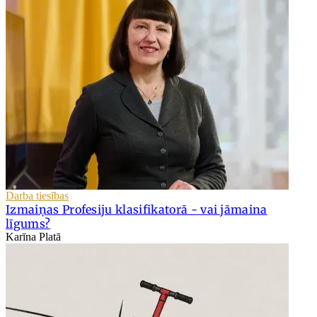
Darba tiesības
Izmaiņas Profesiju klasifikatorā - vai jāmaina
līgums?
Karīna Platā