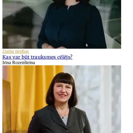
Darba tiesības
Kas var būt trauksmes cēlējs?
Irina Rozenšteina