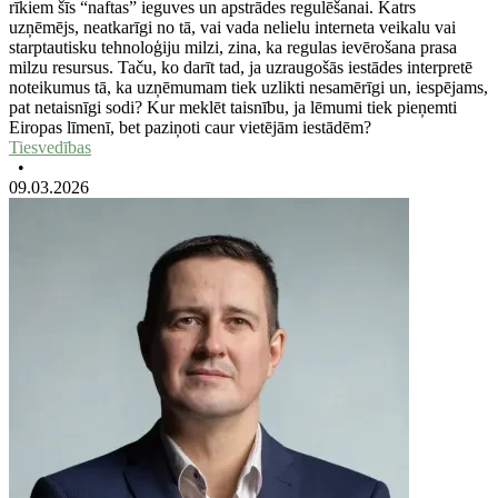
rīkiem šīs “naftas” ieguves un apstrādes regulēšanai. Katrs
uzņēmējs, neatkarīgi no tā, vai vada nelielu interneta veikalu vai
starptautisku tehnoloģiju milzi, zina, ka regulas ievērošana prasa
milzu resursus. Taču, ko darīt tad, ja uzraugošās iestādes interpretē
noteikumus tā, ka uzņēmumam tiek uzlikti nesamērīgi un, iespējams,
pat netaisnīgi sodi? Kur meklēt taisnību, ja lēmumi tiek pieņemti
Eiropas līmenī, bet paziņoti caur vietējām iestādēm?
Tiesvedības
•
09.03.2026