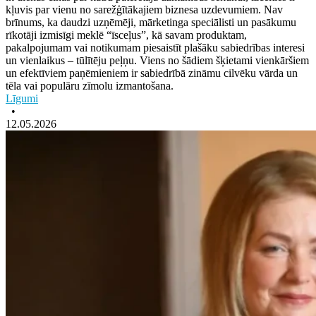
kļuvis par vienu no sarežģītākajiem biznesa uzdevumiem. Nav
brīnums, ka daudzi uzņēmēji, mārketinga speciālisti un pasākumu
rīkotāji izmisīgi meklē “īsceļus”, kā savam produktam,
pakalpojumam vai notikumam piesaistīt plašāku sabiedrības interesi
un vienlaikus – tūlītēju peļņu. Viens no šādiem šķietami vienkāršiem
un efektīviem paņēmieniem ir sabiedrībā zināmu cilvēku vārda un
tēla vai populāru zīmolu izmantošana.
Līgumi
•
12.05.2026