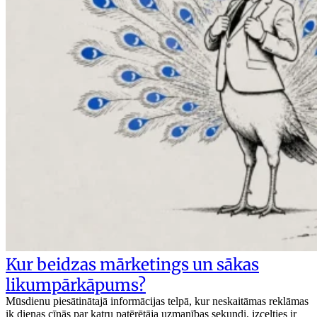
Kur beidzas mārketings un sākas
likumpārkāpums?
Mūsdienu piesātinātajā informācijas telpā, kur neskaitāmas reklāmas
ik dienas cīnās par katru patērētāja uzmanības sekundi, izcelties ir