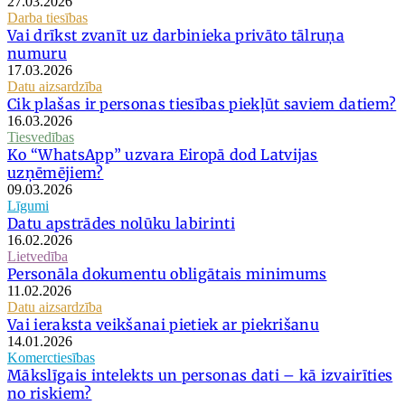
27.03.2026
Darba tiesības
Vai drīkst zvanīt uz darbinieka privāto tālruņa
numuru
17.03.2026
Datu aizsardzība
Cik plašas ir personas tiesības piekļūt saviem datiem?
16.03.2026
Tiesvedības
Ko “WhatsApp” uzvara Eiropā dod Latvijas
uzņēmējiem?
09.03.2026
Līgumi
Datu apstrādes nolūku labirinti
16.02.2026
Lietvedība
Personāla dokumentu obligātais minimums
11.02.2026
Datu aizsardzība
Vai ieraksta veikšanai pietiek ar piekrišanu
14.01.2026
Komerctiesības
Mākslīgais intelekts un personas dati – kā izvairīties
no riskiem?