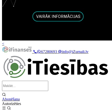
<
67280693
info@iZurnali.lv
Abonēšana
Autorizēties