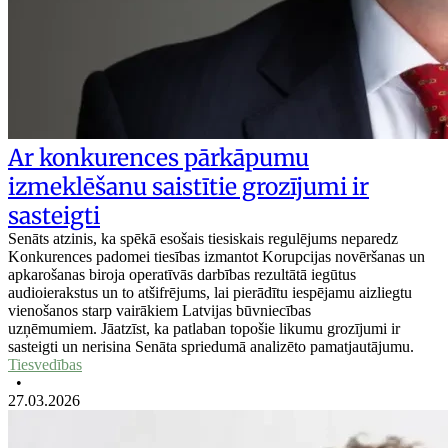
Ar konkurences pārkāpumu
izmeklēšanu saistītie grozījumi ir
sasteigti
Senāts atzinis, ka spēkā esošais tiesiskais regulējums neparedz
Konkurences padomei tiesības izmantot Korupcijas novēršanas un
apkarošanas biroja operatīvās darbības rezultātā iegūtus
audioierakstus un to atšifrējums, lai pierādītu iespējamu aizliegtu
vienošanos starp vairākiem Latvijas būvniecības
uzņēmumiem. Jāatzīst, ka patlaban topošie likumu grozījumi ir
sasteigti un nerisina Senāta spriedumā analizēto pamatjautājumu.
Tiesvedības
•
27.03.2026