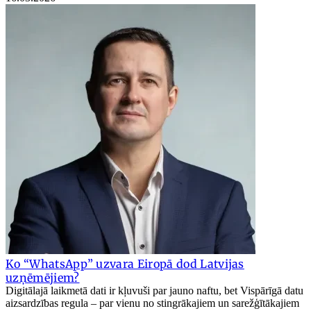
Ko “WhatsApp” uzvara Eiropā dod Latvijas
uzņēmējiem?
Digitālajā laikmetā dati ir kļuvuši par jauno naftu, bet Vispārīgā datu
aizsardzības regula – par vienu no stingrākajiem un sarežģītākajiem