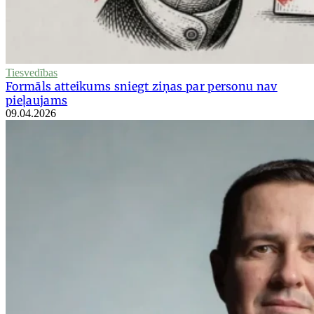
Tiesvedības
Formāls atteikums sniegt ziņas par personu nav
pieļaujams
09.04.2026