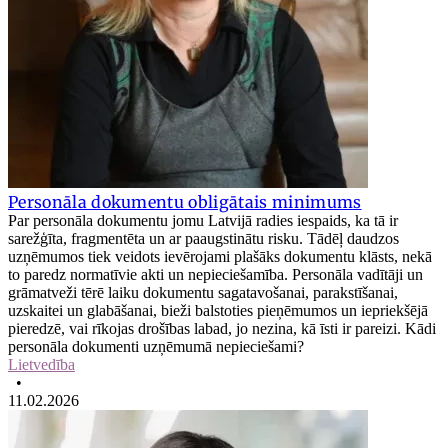
Personāla dokumentu obligātais minimums
Par personāla dokumentu jomu Latvijā radies iespaids, ka tā ir
sarežģīta, fragmentēta un ar paaugstinātu risku. Tādēļ daudzos
uzņēmumos tiek veidots ievērojami plašāks dokumentu klāsts, nekā
to paredz normatīvie akti un nepieciešamība. Personāla vadītāji un
grāmatveži tērē laiku dokumentu sagatavošanai, parakstīšanai,
uzskaitei un glabāšanai, bieži balstoties pieņēmumos un iepriekšējā
pieredzē, vai rīkojas drošības labad, jo nezina, kā īsti ir pareizi. Kādi
personāla dokumenti uzņēmumā nepieciešami?
Lietvedība
•
11.02.2026