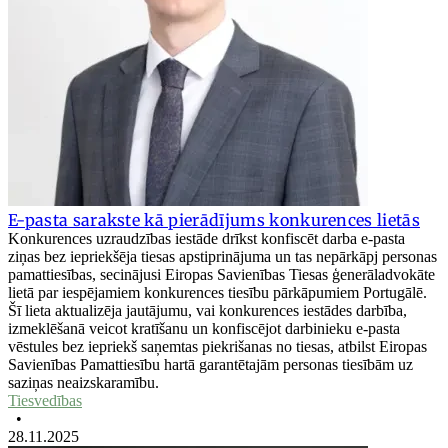
E-pasta sarakste kā pierādījums konkurences lietās
Konkurences uzraudzības iestāde drīkst konfiscēt darba e-pasta
ziņas bez iepriekšēja tiesas apstiprinājuma un tas nepārkāpj personas
pamattiesības, secinājusi Eiropas Savienības Tiesas ģenerāladvokāte
lietā par iespējamiem konkurences tiesību pārkāpumiem Portugālē.
Šī lieta aktualizēja jautājumu, vai konkurences iestādes darbība,
izmeklēšanā veicot kratīšanu un konfiscējot darbinieku e-pasta
vēstules bez iepriekš saņemtas piekrišanas no tiesas, atbilst Eiropas
Savienības Pamattiesību hartā garantētajām personas tiesībām uz
saziņas neaizskaramību.
Tiesvedības
•
28.11.2025