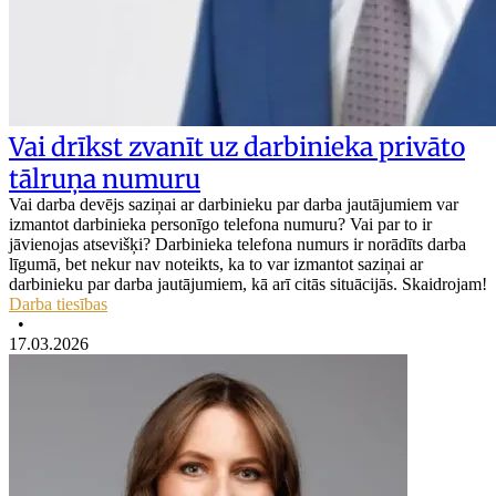
Vai drīkst zvanīt uz darbinieka privāto
tālruņa numuru
Vai darba devējs saziņai ar darbinieku par darba jautājumiem var
izmantot darbinieka personīgo telefona numuru? Vai par to ir
jāvienojas atsevišķi? Darbinieka telefona numurs ir norādīts darba
līgumā, bet nekur nav noteikts, ka to var izmantot saziņai ar
darbinieku par darba jautājumiem, kā arī citās situācijās. Skaidrojam!
Darba tiesības
•
17.03.2026