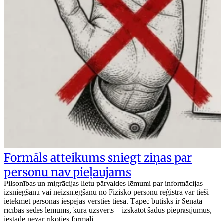
Formāls atteikums sniegt ziņas par
personu nav pieļaujams
Pilsonības un migrācijas lietu pārvaldes lēmumi par informācijas
izsniegšanu vai neizsniegšanu no Fizisko personu reģistra var tieši
ietekmēt personas iespējas vērsties tiesā. Tāpēc būtisks ir Senāta
rīcības sēdes lēmums, kurā uzsvērts – izskatot šādus pieprasījumus,
iestāde nevar rīkoties formāli.