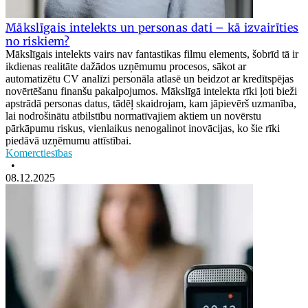
Mākslīgais intelekts un personas dati – kā izvairīties
no riskiem?
Mākslīgais intelekts vairs nav fantastikas filmu elements, šobrīd tā ir
ikdienas realitāte dažādos uzņēmumu procesos, sākot ar
automatizētu CV analīzi personāla atlasē un beidzot ar kredītspējas
novērtēšanu finanšu pakalpojumos. Mākslīgā intelekta rīki ļoti bieži
apstrādā personas datus, tādēļ skaidrojam, kam jāpievērš uzmanība,
lai nodrošinātu atbilstību normatīvajiem aktiem un novērstu
pārkāpumu riskus, vienlaikus nenogalinot inovācijas, ko šie rīki
piedāvā uzņēmumu attīstībai.
Komerctiesības
•
08.12.2025