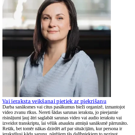
Vai ieraksta veikšanai pietiek ar piekrišanu
Darba sanāksmes vai citus pasākumus bieži organizē, izmantojot
video zvanu rīkus. Nereti šādas sarunas ieraksta, jo pieejamie
risinājumi ļauj ātri saglabāt sarunas video vai audio ierakstu vai
izveidot transkriptu, lai vēlāk atsauktu atmiņā sanāksmē pārrunāto.
Retāk, bet tomēr nākas dzirdēt arī par situācijām, kur persona ir
ierakstījusi kādu sarunu, pārējiem tās dalībniekiem to nezinot.