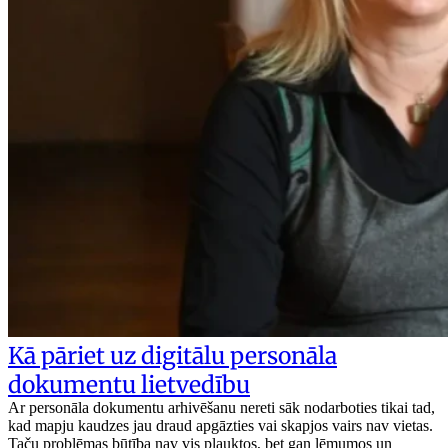
Kā pāriet uz digitālu personāla
dokumentu lietvedību
Ar personāla dokumentu arhivēšanu nereti sāk nodarboties tikai tad,
kad mapju kaudzes jau draud apgāzties vai skapjos vairs nav vietas.
Taču problēmas būtība nav vis plauktos, bet gan lēmumos un