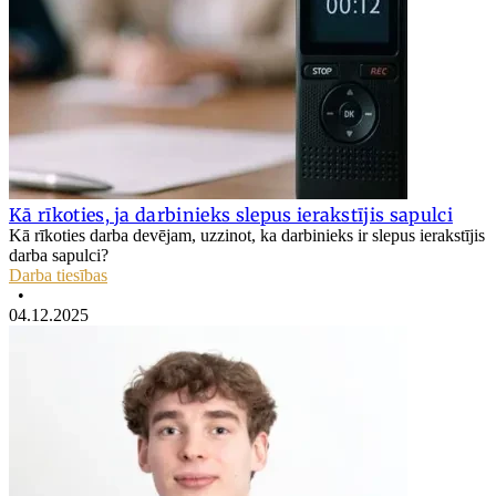
Kā rīkoties, ja darbinieks slepus ierakstījis sapulci
Kā rīkoties darba devējam, uzzinot, ka darbinieks ir slepus ierakstījis
darba sapulci?
Darba tiesības
•
04.12.2025