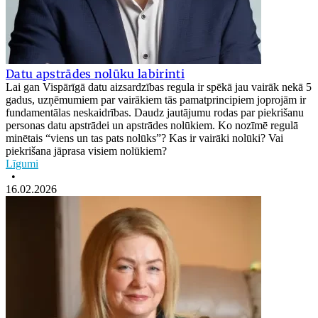
Datu apstrādes nolūku labirinti
Lai gan Vispārīgā datu aizsardzības regula ir spēkā jau vairāk nekā 5
gadus, uzņēmumiem par vairākiem tās pamatprincipiem joprojām ir
fundamentālas neskaidrības. Daudz jautājumu rodas par piekrišanu
personas datu apstrādei un apstrādes nolūkiem. Ko nozīmē regulā
minētais “viens un tas pats nolūks”? Kas ir vairāki nolūki? Vai
piekrišana jāprasa visiem nolūkiem?
Līgumi
•
16.02.2026