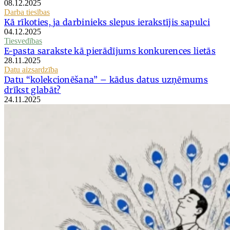
08.12.2025
Darba tiesības
Kā rīkoties, ja darbinieks slepus ierakstījis sapulci
04.12.2025
Tiesvedības
E-pasta sarakste kā pierādījums konkurences lietās
28.11.2025
Datu aizsardzība
Datu “kolekcionēšana” – kādus datus uzņēmums
drīkst glabāt?
24.11.2025