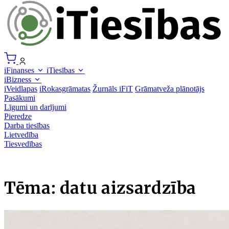
iFinanses
iTiesības
iBizness
iVeidlapas
iRokasgrāmatas
Žurnāls iFiT
Grāmatveža plānotājs
Pasākumi
Līgumi un darījumi
Pieredze
Darba tiesības
Lietvedība
Tiesvedības
Tēma: datu aizsardzība