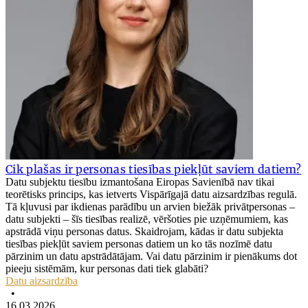
Cik plašas ir personas tiesības piekļūt saviem datiem?
Datu subjektu tiesību izmantošana Eiropas Savienībā nav tikai
teorētisks princips, kas ietverts Vispārīgajā datu aizsardzības regulā.
Tā kļuvusi par ikdienas parādību un arvien biežāk privātpersonas –
datu subjekti – šīs tiesības realizē, vēršoties pie uzņēmumiem, kas
apstrādā viņu personas datus. Skaidrojam, kādas ir datu subjekta
tiesības piekļūt saviem personas datiem un ko tās nozīmē datu
pārzinim un datu apstrādātājam. Vai datu pārzinim ir pienākums dot
pieeju sistēmām, kur personas dati tiek glabāti?
Datu aizsardzība
•
16.03.2026