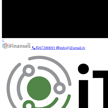
<
67280693
info@iZurnali.lv