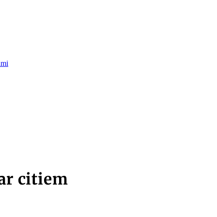
umi
ar citiem