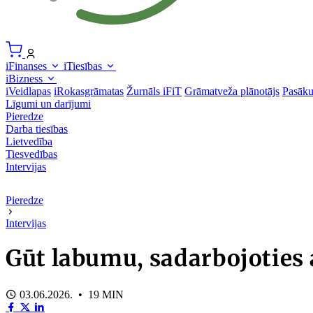
iFinanses
iTiesības
iBizness
iVeidlapas
iRokasgrāmatas
Žurnāls iFiT
Grāmatveža plānotājs
Pasāk
Līgumi un darījumi
Pieredze
Darba tiesības
Lietvedība
Tiesvedības
Intervijas
Pieredze
Intervijas
Gūt labumu, sadarbojoties 
03.06.2026. • 19 MIN