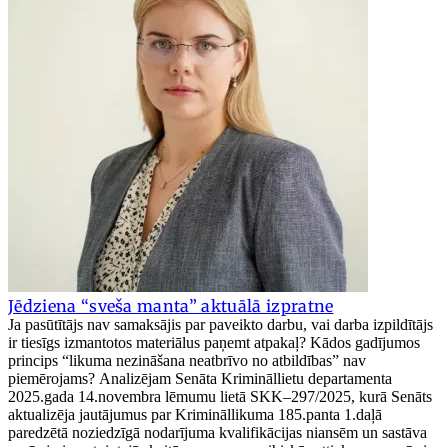
Jēdziena “sveša manta” aktuālā izpratne
Ja pasūtītājs nav samaksājis par paveikto darbu, vai darba izpildītājs
ir tiesīgs izmantotos materiālus paņemt atpakaļ? Kādos gadījumos
princips “likuma nezināšana neatbrīvo no atbildības” nav
piemērojams? Analizējam Senāta Krimināllietu departamenta
2025.gada 14.novembra lēmumu lietā SKK–297/2025, kurā Senāts
aktualizēja jautājumus par Krimināllikuma 185.panta 1.daļā
paredzētā noziedzīgā nodarījuma kvalifikācijas niansēm un sastāva