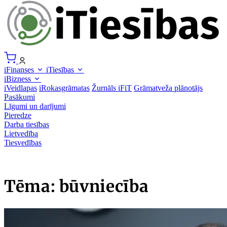
iFinanses
iTiesības
iBizness
iVeidlapas
iRokasgrāmatas
Žurnāls iFiT
Grāmatveža plānotājs
Pasākumi
Līgumi un darījumi
Pieredze
Darba tiesības
Lietvedība
Tiesvedības
Tēma: būvniecība