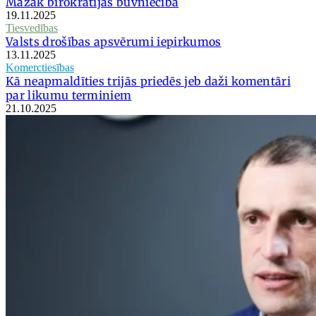
Mazāk birokrātijas būvniecībā
19.11.2025
Tiesvedības
Valsts drošības apsvērumi iepirkumos
13.11.2025
Komerctiesības
Kā neapmaldīties trijās priedēs jeb daži komentāri
par likumu terminiem
21.10.2025