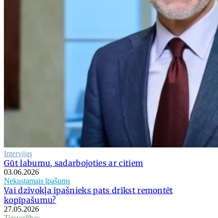
Intervijas
Gūt labumu, sadarbojoties ar citiem
03.06.2026
Nekustamais īpašums
Vai dzīvokļa īpašnieks pats drīkst remontēt
kopīpašumu?
27.05.2026
Tiesvedības