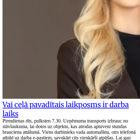
Vai ceļā pavadītais laikposms ir darba
laiks
Pirmdienas rīts, pulksten 7.30. Uzņēmuma transports izbrauc no
stāvlaukuma, lai dotos uz objektu, kas atrodas aptuveni stundas
brauciena attālumā. Viens darbinieks vada automašīnu, otrs telefonā
atbild uz darba e-pastiem, savukārt cits vienkārši atpūšas. Lai gan