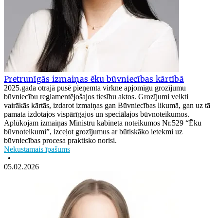
Pretrunīgās izmaiņas ēku būvniecības kārtībā
2025.gada otrajā pusē pieņemta virkne apjomīgu grozījumu
būvniecību reglamentējošajos tiesību aktos. Grozījumi veikti
vairākās kārtās, izdarot izmaiņas gan Būvniecības likumā, gan uz tā
pamata izdotajos vispārīgajos un speciālajos būvnoteikumos.
Aplūkojam izmaiņas Ministru kabineta noteikumos Nr.529 “Ēku
būvnoteikumi”, izceļot grozījumus ar būtiskāko ietekmi uz
būvniecības procesa praktisko norisi.
Nekustamais īpašums
•
05.02.2026