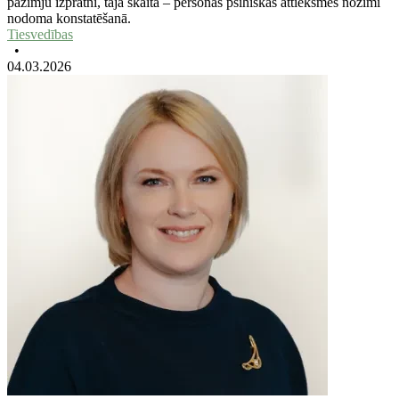
pazīmju izpratni, tajā skaitā – personas psihiskās attieksmes nozīmi
nodoma konstatēšanā.
Tiesvedības
•
04.03.2026