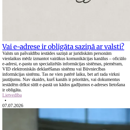
Vai e-adrese ir obligāta saziņā ar valsti?
Valsts un pašvaldību iestādes saziņā ar juridiskām personām
vienlaikus mēdz izmantot vairākus komunikācijas kanālus – oficiālo
e-adresi, e-pastu un specializētās informācijas sistēmas, piemēram,
VID elektroniskās deklarēšanas sistēmu vai Būvniecības
informācijas sistēmu. Tas ne vien patērē laiku, bet arī rada virkni
jautājumu. Nav skaidrs, kurš kanāls ir prioritārs, vai dokumentus
iestādēm drīkst sūtīt e-pastā un kādos gadījumos e-adreses lietošana
ir obligāta.
Lietvedība
•
07.07.2026