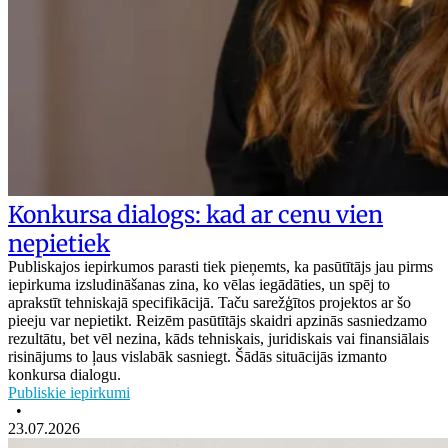
Konkursa dialogs: kad ar cenu vien
nepietiek
Publiskajos iepirkumos parasti tiek pieņemts, ka pasūtītājs jau pirms
iepirkuma izsludināšanas zina, ko vēlas iegādāties, un spēj to
aprakstīt tehniskajā specifikācijā. Taču sarežģītos projektos ar šo
pieeju var nepietikt. Reizēm pasūtītājs skaidri apzinās sasniedzamo
rezultātu, bet vēl nezina, kāds tehniskais, juridiskais vai finansiālais
risinājums to ļaus vislabāk sasniegt. Šādās situācijās izmanto
konkursa dialogu.
Publiskie iepirkumi
•
23.07.2026