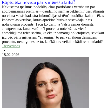
Kāpēc ēka noveco pāris mēnešu laikā?
Nekustamā īpašuma nodoklis, ēkas pārdošanas vērtība un pat
apdrošināšanas prēmijas – daudzi no šiem aspektiem ir tieši atkarīgi
no viena valsts kadastra informācijas sistēmā norādīta skaitļa – ēkas
kadastrālās vērtības, kuras aprēķina būtiska sastāvdaļa ir tās
nolietojuma procents. Taču ko darīt, ja Valsts zemes dienesta
amatpersona, kuras varā ir šī procenta noteikšana, vienā
apmeklējuma reizē secina, ka ēka ir pamatīgi nolietojusies, savukārt
jau pēc pāris mēnešiem “atjaunina” to par vairākiem desmitiem
procentu, neraugoties uz to, ka ēkā nav veikti nekādi remontdarbi?
Tiesvedības
•
18.02.2026