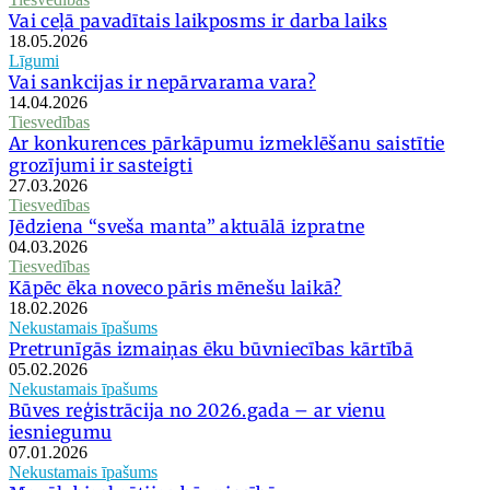
Vai ceļā pavadītais laikposms ir darba laiks
18.05.2026
Līgumi
Vai sankcijas ir nepārvarama vara?
14.04.2026
Tiesvedības
Ar konkurences pārkāpumu izmeklēšanu saistītie
grozījumi ir sasteigti
27.03.2026
Tiesvedības
Jēdziena “sveša manta” aktuālā izpratne
04.03.2026
Tiesvedības
Kāpēc ēka noveco pāris mēnešu laikā?
18.02.2026
Nekustamais īpašums
Pretrunīgās izmaiņas ēku būvniecības kārtībā
05.02.2026
Nekustamais īpašums
Būves reģistrācija no 2026.gada – ar vienu
iesniegumu
07.01.2026
Nekustamais īpašums