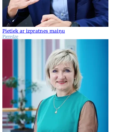
Pietiek ar izpratnes maiņu
Pieredze