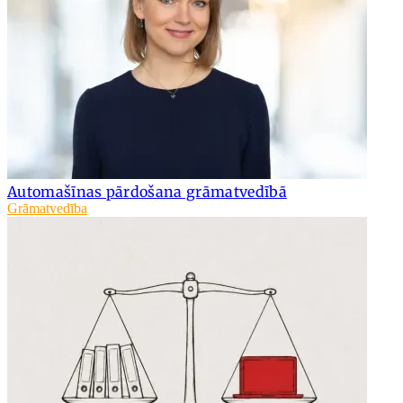
Automašīnas pārdošana grāmatvedībā
Grāmatvedība