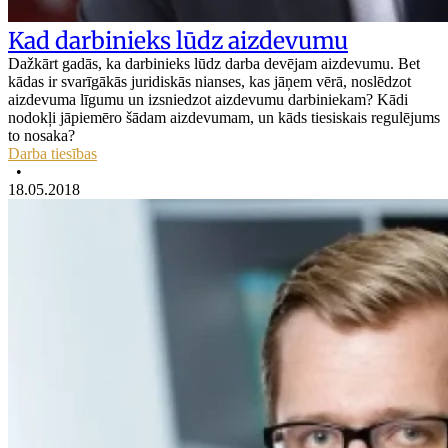
Kad darbinieks lūdz aizdevumu
Dažkārt gadās, ka darbinieks lūdz darba devējam aizdevumu. Bet
kādas ir svarīgākās juridiskās nianses, kas jāņem vērā, noslēdzot
aizdevuma līgumu un izsniedzot aizdevumu darbiniekam? Kādi
nodokļi jāpiemēro šādam aizdevumam, un kāds tiesiskais regulējums
to nosaka?
Darba tiesības
•
18.05.2018