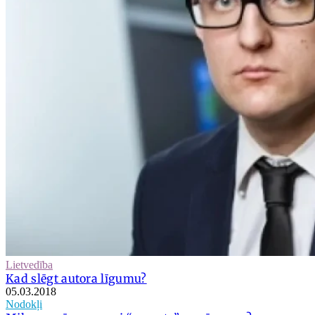
Lietvedība
Kad slēgt autora līgumu?
05.03.2018
Nodokļi