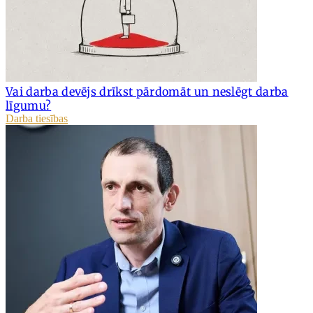
Vai darba devējs drīkst pārdomāt un neslēgt darba
līgumu?
Darba tiesības