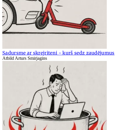
Sadursme ar skrejriteni - kurš sedz zaudējumus
Atbild Arturs Smirjagins