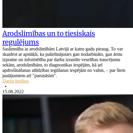
Arodslimības un to tiesiskais
regulējums
Saslimstība ar arodslimībām Latvijā ar katru gadu pieaug. To var
skaidrot ar apstākli, ka palielinājusies gan nodarbināto, gan ārstu
izpratne un informētība par darba izraisīto veselības traucējumu
sekām, arodslimībām, to diagnostikas iespējām, kā arī
apdrošināšanas atlīdzības iegūšanas iespējām no valsts, – par šiem
jautājumiem arī "parunāsim".
Darba tiesības
•
15.08.2022