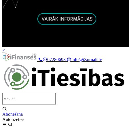
<
67280693
info@iZurnali.lv
Abonēšana
Autorizēties