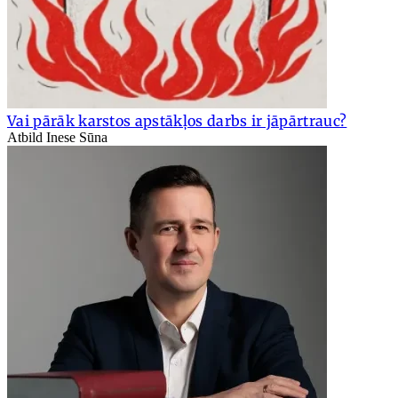
Vai pārāk karstos apstākļos darbs ir jāpārtrauc?
Atbild Inese Sūna