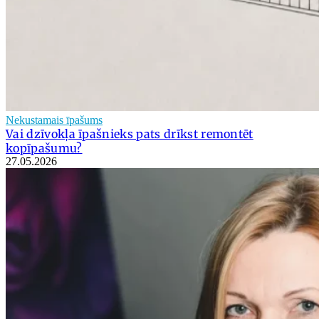
Nekustamais īpašums
Vai dzīvokļa īpašnieks pats drīkst remontēt
kopīpašumu?
27.05.2026