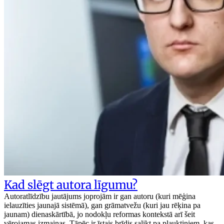
Kad slēgt autora līgumu?
Autoratlīdzību jautājums joprojām ir gan autoru (kuri mēģina
ielauzīties jaunajā sistēmā), gan grāmatvežu (kuri jau rēķina pa
jaunam) dienaskārtībā, jo nodokļu reformas kontekstā arī šeit
vērojamas izmaiņas. Tāpēc ir īstais brīdis salikt pa plauktiņiem, kas