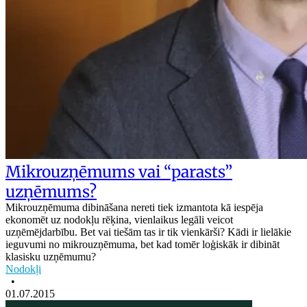
Mikrouzņēmums vai “parasts”
uzņēmums?
Mikrouzņēmuma dibināšana nereti tiek izmantota kā iespēja
ekonomēt uz nodokļu rēķina, vienlaikus legāli veicot
uzņēmējdarbību. Bet vai tiešām tas ir tik vienkārši? Kādi ir lielākie
ieguvumi no mikrouzņēmuma, bet kad tomēr loģiskāk ir dibināt
klasisku uzņēmumu?
Nodokļi
•
01.07.2015