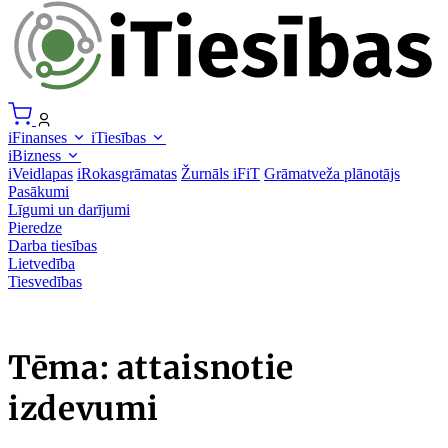
iFinanses
iTiesības
iBizness
iVeidlapas
iRokasgrāmatas
Žurnāls iFiT
Grāmatveža plānotājs
Pasākumi
Līgumi un darījumi
Pieredze
Darba tiesības
Lietvedība
Tiesvedības
Tēma: attaisnotie
izdevumi