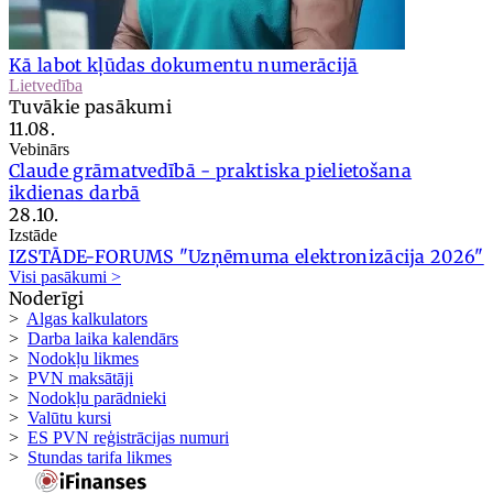
Kā labot kļūdas dokumentu numerācijā
Lietvedība
Tuvākie pasākumi
11.08.
Vebinārs
Claude grāmatvedībā - praktiska pielietošana
ikdienas darbā
28.10.
Izstāde
IZSTĀDE-FORUMS "Uzņēmuma elektronizācija 2026"
Visi pasākumi >
Noderīgi
>
Algas kalkulators
>
Darba laika kalendārs
>
Nodokļu likmes
>
PVN maksātāji
>
Nodokļu parādnieki
>
Valūtu kursi
>
ES PVN reģistrācijas numuri
>
Stundas tarifa likmes