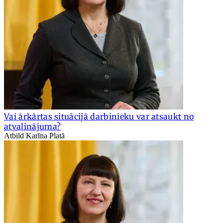
Vai ārkārtas situācijā darbinieku var atsaukt no
atvaļinājuma?
Atbild Karīna Platā