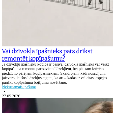
Vai dzīvokļa īpašnieks pats drīkst
remontēt kopīpašumu?
Ja dzīvokļu īpašnieku kopība ir pasīva, dzīvokļa īpašnieks var veikt
kopīpašuma remontu par saviem līdzekļiem, bet pēc tam iztērēto
piedzīt no pārējiem kopīpašniekiem. Skaidrojam, kādi nosacījumi
jāievēro, lai šos līdzekļus atgūtu, kā arī – kādas ir vēl citas iespējas
panākt kopīpašuma bojājumu novēršanu.
Nekustamais īpašums
•
27.05.2026