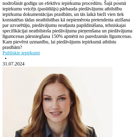
nodrošināt godīgu un efektīvu iepirkuma procedūru. Šajā posmā
iepirkumu veicējs (pasūtītājs) pārbauda piedāvājumu atbilstību
iepirkuma dokumentācijas prasībām, un tās laikā bieži vien tiek
konstatētas tādas neatbilstības kā nepiemērota pretendenta atzīšana
par uzvarētāju, piedāvājumu neatļauta papildināšana, tehniskajai
specifikācijai neatbilstoša piedāvājuma pieņemšana un piedāvājuma
līgumcenas pārsniegšana 150% apmērā no paredzamās līgumcenas.
Kam pievērst uzmanību, lai piedāvājums iepirkumā atbilstu
prasībām?
Publiskie iepirkumi
•
31.07.2024