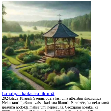
Izmaiņas kadastra likumā
2024.gada 18.aprīlī Saeima otrajā lasījumā atbalstīja grozījumus
Nekustamā īpašuma valsts kadastra likumā. Paredzēts, ka nekustamā
īpašuma nodokļa maksājumi nepieaugs. Grozījumi nosaka, ka