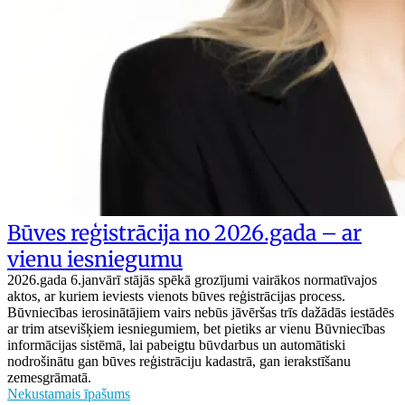
Būves reģistrācija no 2026.gada – ar
vienu iesniegumu
2026.gada 6.janvārī stājās spēkā grozījumi vairākos normatīvajos
aktos, ar kuriem ieviests vienots būves reģistrācijas process.
Būvniecības ierosinātājiem vairs nebūs jāvēršas trīs dažādās iestādēs
ar trim atsevišķiem iesniegumiem, bet pietiks ar vienu Būvniecības
informācijas sistēmā, lai pabeigtu būvdarbus un automātiski
nodrošinātu gan būves reģistrāciju kadastrā, gan ierakstīšanu
zemesgrāmatā.
Nekustamais īpašums