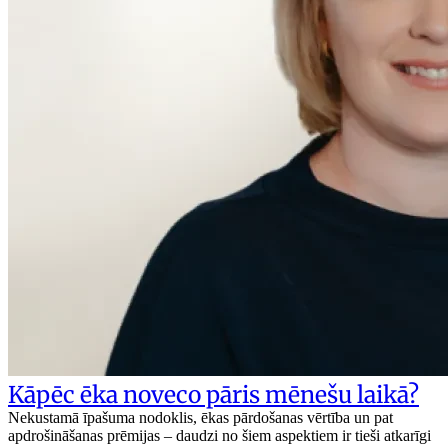
Kāpēc ēka noveco pāris mēnešu laikā?
Nekustamā īpašuma nodoklis, ēkas pārdošanas vērtība un pat
apdrošināšanas prēmijas – daudzi no šiem aspektiem ir tieši atkarīgi