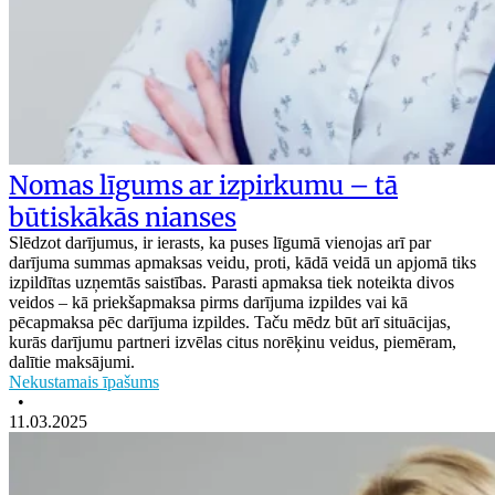
Nomas līgums ar izpirkumu – tā
būtiskākās nianses
Slēdzot darījumus, ir ierasts, ka puses līgumā vienojas arī par
darījuma summas apmaksas veidu, proti, kādā veidā un apjomā tiks
izpildītas uzņemtās saistības. Parasti apmaksa tiek noteikta divos
veidos – kā priekšapmaksa pirms darījuma izpildes vai kā
pēcapmaksa pēc darījuma izpildes. Taču mēdz būt arī situācijas,
kurās darījumu partneri izvēlas citus norēķinu veidus, piemēram,
dalītie maksājumi.
Nekustamais īpašums
•
11.03.2025