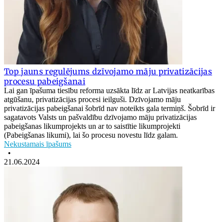
Top jauns regulējums dzīvojamo māju privatizācijas
procesu pabeigšanai
Lai gan īpašuma tiesību reforma uzsākta līdz ar Latvijas neatkarības
atgūšanu, privatizācijas procesi ieilguši. Dzīvojamo māju
privatizācijas pabeigšanai šobrīd nav noteikts gala termiņš. Šobrīd ir
sagatavots Valsts un pašvaldību dzīvojamo māju privatizācijas
pabeigšanas likumprojekts un ar to saistītie likumprojekti
(Pabeigšanas likumi), lai šo procesu novestu līdz galam.
Nekustamais īpašums
•
21.06.2024