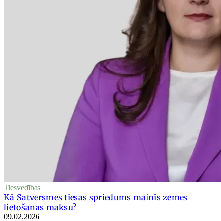
Tiesvedības
Kā Satversmes tiesas spriedums mainīs zemes
lietošanas maksu?
09.02.2026