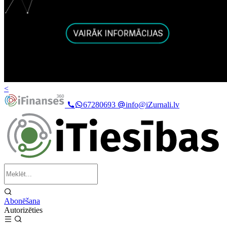
<
67280693
info@iZurnali.lv
Abonēšana
Autorizēties