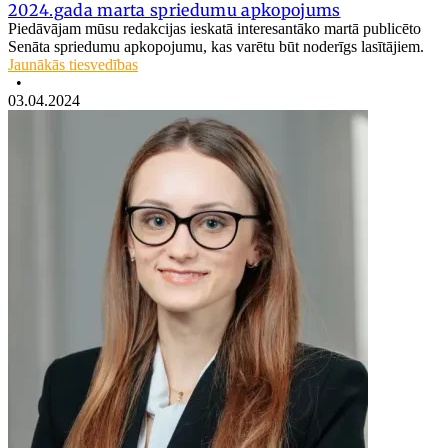
2024.gada marta spriedumu apkopojums
Piedāvājam mūsu redakcijas ieskatā interesantāko martā publicēto
Senāta spriedumu apkopojumu, kas varētu būt noderīgs lasītājiem.
Jaunākās tiesvedības
•
03.04.2024