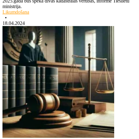
2025.gadā būs spēkā divas kadastrālās vērtības, informē Tieslietu
ministrija.
Likumdošana
•
18.04.2024