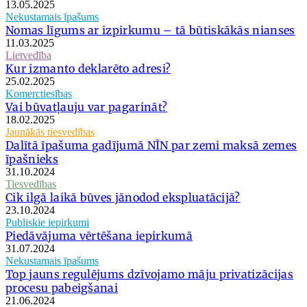
13.05.2025
Nekustamais īpašums
Nomas līgums ar izpirkumu – tā būtiskākās nianses
11.03.2025
Lietvedība
Kur izmanto deklarēto adresi?
25.02.2025
Komerctiesības
Vai būvatļauju var pagarināt?
18.02.2025
Jaunākās tiesvedības
Dalītā īpašuma gadījumā NĪN par zemi maksā zemes
īpašnieks
31.10.2024
Tiesvedības
Cik ilgā laikā būves jānodod ekspluatācijā?
23.10.2024
Publiskie iepirkumi
Piedāvājuma vērtēšana iepirkumā
31.07.2024
Nekustamais īpašums
Top jauns regulējums dzīvojamo māju privatizācijas
procesu pabeigšanai
21.06.2024