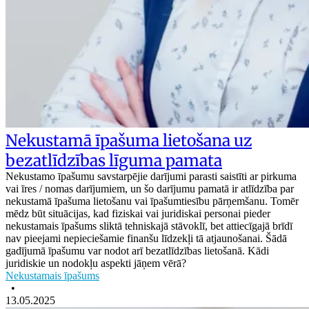
Nekustamā īpašuma lietošana uz
bezatlīdzības līguma pamata
Nekustamo īpašumu savstarpējie darījumi parasti saistīti ar pirkuma
vai īres / nomas darījumiem, un šo darījumu pamatā ir atlīdzība par
nekustamā īpašuma lietošanu vai īpašumtiesību pārņemšanu. Tomēr
mēdz būt situācijas, kad fiziskai vai juridiskai personai pieder
nekustamais īpašums sliktā tehniskajā stāvoklī, bet attiecīgajā brīdī
nav pieejami nepieciešamie finanšu līdzekļi tā atjaunošanai. Šādā
gadījumā īpašumu var nodot arī bezatlīdzības lietošanā. Kādi
juridiskie un nodokļu aspekti jāņem vērā?
Nekustamais īpašums
•
13.05.2025