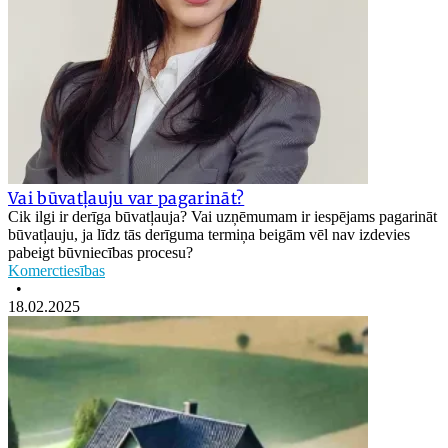
Vai būvatļauju var pagarināt?
Cik ilgi ir derīga būvatļauja? Vai uzņēmumam ir iespējams pagarināt
būvatļauju, ja līdz tās derīguma termiņa beigām vēl nav izdevies
pabeigt būvniecības procesu?
Komerctiesības
•
18.02.2025