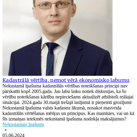
Kadastrālā vērtība, ņemot vērā ekonomisko labumu
Nekustamā īpašuma kadastrālās vērtības noteikšanas principi nav
pārskatīti kopš 2005.gada. Jau labu laiku notiek diskusijas, ka šo
vērtību noteikšanas kārtību nepieciešams aktualizēt atbilstoši reālajai
situācijai. 2024.gada 30.maijā trešajā lasījumā ir pieņemti grozījumi
Nekustamā īpašuma valsts kadastra likumā, nosakot masveida
kadastrālās vērtēšanas mērķus un principus. Kas mainīsies, vai un kā
šīs izmaiņas ietekmēs nekustamā īpašuma nodokļa maksājumus?
Nekustamais īpašums
•
05.06.2024