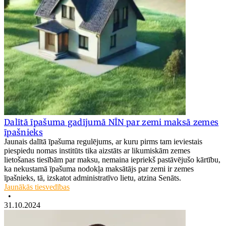
Dalītā īpašuma gadījumā NĪN par zemi maksā zemes
īpašnieks
Jaunais dalītā īpašuma regulējums, ar kuru pirms tam ieviestais
piespiedu nomas institūts tika aizstāts ar likumiskām zemes
lietošanas tiesībām par maksu, nemaina iepriekš pastāvējušo kārtību,
ka nekustamā īpašuma nodokļa maksātājs par zemi ir zemes
īpašnieks, tā, izskatot administratīvo lietu, atzina Senāts.
Jaunākās tiesvedības
•
31.10.2024