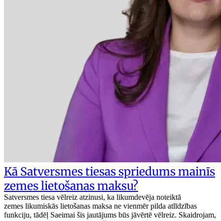
Kā Satversmes tiesas spriedums mainīs
zemes lietošanas maksu?
Satversmes tiesa vēlreiz atzinusi, ka likumdevēja noteiktā
zemes likumiskās lietošanas maksa ne vienmēr pilda atlīdzības
funkciju, tādēļ Saeimai šis jautājums būs jāvērtē vēlreiz. Skaidrojam,