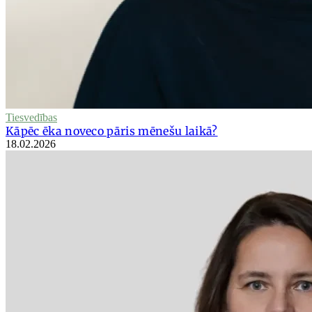
Tiesvedības
Kāpēc ēka noveco pāris mēnešu laikā?
18.02.2026