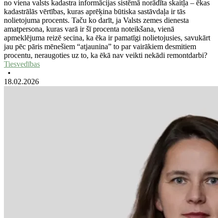
no viena valsts kadastra informācijas sistēmā norādīta skaitļa – ēkas
kadastrālās vērtības, kuras aprēķina būtiska sastāvdaļa ir tās
nolietojuma procents. Taču ko darīt, ja Valsts zemes dienesta
amatpersona, kuras varā ir šī procenta noteikšana, vienā
apmeklējuma reizē secina, ka ēka ir pamatīgi nolietojusies, savukārt
jau pēc pāris mēnešiem “atjaunina” to par vairākiem desmitiem
procentu, neraugoties uz to, ka ēkā nav veikti nekādi remontdarbi?
Tiesvedības
•
18.02.2026