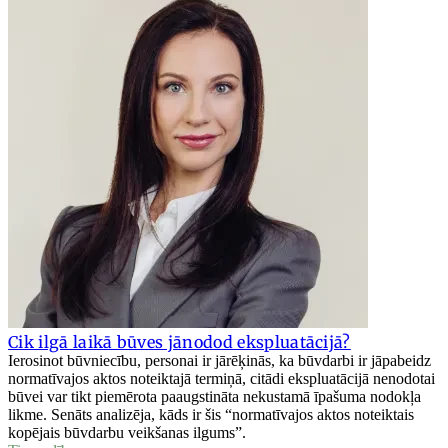
Cik ilgā laikā būves jānodod ekspluatācijā?
Ierosinot būvniecību, personai ir jārēķinās, ka būvdarbi ir jāpabeidz
normatīvajos aktos noteiktajā termiņā, citādi ekspluatācijā nenodotai
būvei var tikt piemērota paaugstināta nekustamā īpašuma nodokļa
likme. Senāts analizēja, kāds ir šis “normatīvajos aktos noteiktais
kopējais būvdarbu veikšanas ilgums”.