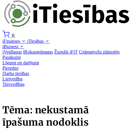
iFinanses
iTiesības
iBizness
iVeidlapas
iRokasgrāmatas
Žurnāls iFiT
Grāmatveža plānotājs
Pasākumi
Līgumi un darījumi
Pieredze
Darba tiesības
Lietvedība
Tiesvedības
Tēma: nekustamā
īpašuma nodoklis