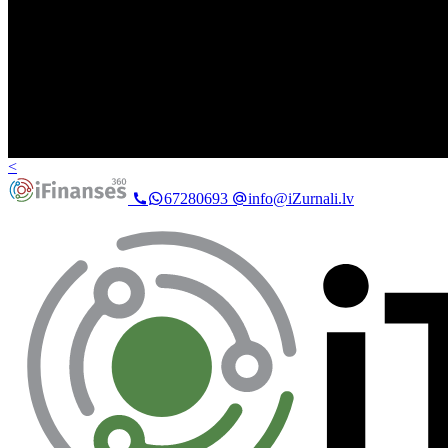
<
67280693
info@iZurnali.lv