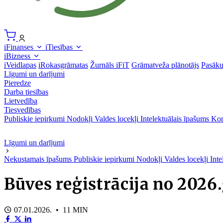
iFinanses
iTiesības
iBizness
iVeidlapas
iRokasgrāmatas
Žurnāls iFiT
Grāmatveža plānotājs
Pasāk
Līgumi un darījumi
Pieredze
Darba tiesības
Lietvedība
Tiesvedības
Publiskie iepirkumi
Nodokļi
Valdes locekļi
Intelektuālais īpašums
Kon
Līgumi un darījumi
Nekustamais īpašums
Publiskie iepirkumi
Nodokļi
Valdes locekļi
Inte
Būves reģistrācija no 2026
07.01.2026. • 11 MIN