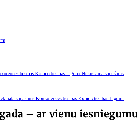
umi
kurences tiesības
Komerctiesības
Līgumi
Nekustamais īpašums
lektuālais īpašums
Konkurences tiesības
Komerctiesības
Līgumi
.gada – ar vienu iesniegum