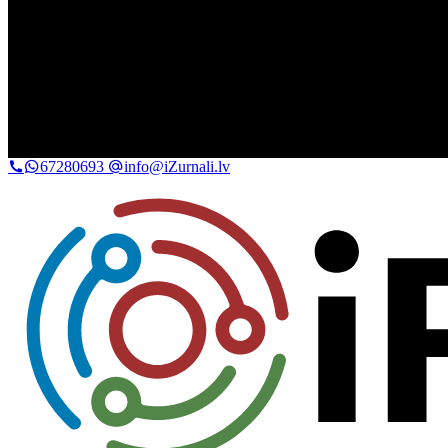
67280693
info@iZurnali.lv