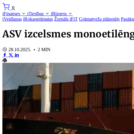
iFinanses
iTiesības
iBizness
iVeidlapas
iRokasgrāmatas
Žurnāls iFiT
Grāmatveža plānotājs
Pasāk
ASV izcelsmes monoetilēn
28.10.2025. • 2 MIN