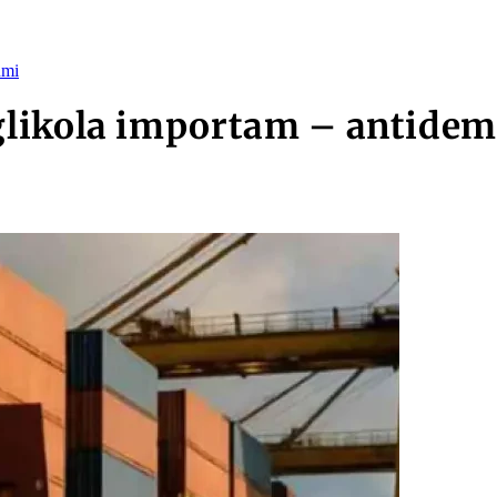
umi
glikola importam – antide