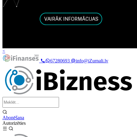
<
67280693
info@iZurnali.lv
Abonēšana
Autorizēties