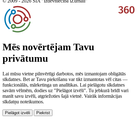
© 2009 - 2026 SIA "Izdevniecība iŽurnāli"
Mēs novērtējam Tavu
privātumu
Lai mūsu vietne pilnvērtīgi darbotos, mēs izmantojam obligātās
sīkdatnes. Bet ar Tavu piekrišanu var tikt izmantotas vēl citas —
funkcionālās, mārketinga un analītikas. Lai pielāgotu sīkdatnes
savām vēlmēm, dodies uz "Pielāgot izvēli". Tu jebkurā brīdī vari
manīt savu izvēli, atgriežoties šajā vietnē. Vairāk informācijas
sīkdatņu noteikumos.
Pielāgot izvēli
Piekrist