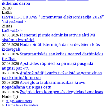
ikdienas darbā
28.10.
Izstāde
IZSTĀDE-FORUMS "Uzņēmuma elektronizācija 2026"
Visi pasākumi >
Ziņas
Lasīt vairāk >
Pieņemti pirmie administratīvie akti MI
07.08.2026
sistēmu izstrādei
Nodarbināt īstermiņā darba devējiem kļūs
07.08.2026
izdevīgāk
Starptautiskās sankcijas neatceļ darbinieku
07.08.2026
tiesības
Apstrādes rūpniecība pirmajā pusgadā
07.08.2026
augusi par 4%
Apdrošinātāji varēs tiešsaistē saņemt ziņas
06.08.2026
par kriminālprocesu
Atvieglota lauksaimniecības kravu
06.08.2026
nogādāšana uz Rīgas ostu
Zvejniekiem kompensēs degvielas izmaksas
06.08.2026
Noderīgi
>
Algas kalkulators
>
Darba laika kalendārs