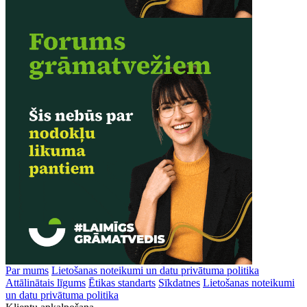
Par mums
Lietošanas noteikumi un datu privātuma politika
Attālinātais līgums
Ētikas standarts
Sīkdatnes
Lietošanas noteikumi
un datu privātuma politika