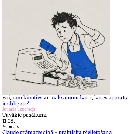
Vai, norēķinoties ar maksājumu karti, kases aparāts
ir obligāts?
Jaunais uzņēmējs
Tuvākie pasākumi
11.08.
Vebinārs
Claude grāmatvedībā - praktiska pielietošana