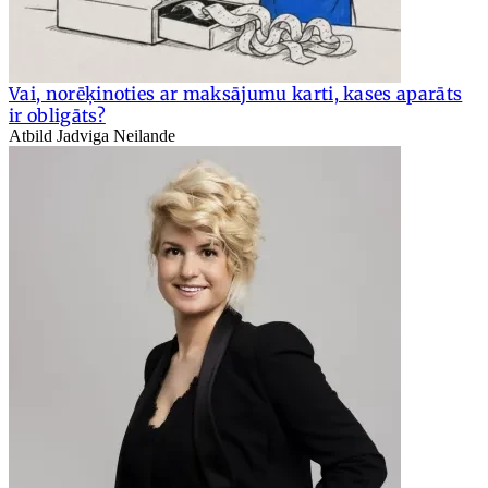
Vai, norēķinoties ar maksājumu karti, kases aparāts
ir obligāts?
Atbild Jadviga Neilande