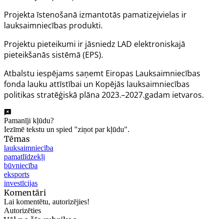
Projekta īstenošanā izmantotās pamatizejvielas ir
lauksaimniecības produkti.
Projektu pieteikumi ir jāsniedz LAD elektroniskajā
pieteikšanās sistēmā (EPS).
Atbalstu iespējams saņemt Eiropas Lauksaimniecības
fonda lauku attīstībai un Kopējās lauksaimniecības
politikas stratēģiskā plāna 2023.–2027.gadam ietvaros.
Pamanīji kļūdu?
Iezīmē tekstu un spied "ziņot par kļūdu".
Tēmas
lauksaimniecība
pamatlīdzekļi
būvniecība
eksports
investīcijas
Komentāri
Lai komentētu, autorizējies!
Autorizēties