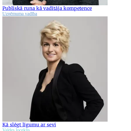
Publiskā runa kā vadītāja kompetence
Uzņēmuma vadība
Kā slēgt līgumu ar sevi
Valdes loceklis