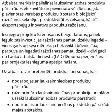
Atbalsta mērķis ir palielināt lauksaimniecības produktu
pārstrādes efektivitāti un pievienoto vērtību, augstas
pievienotās vērtības produktu (tostarp bioloģisko)
ražošanu, sekmējot produktivitātes celšanu, kā arī
eksportspējīgu inovatīvu produktu ražošanu.
Iesniegto projektu īstenošanas beigu datums, ja tiek
ieguldītas investīcijas ražošanas pamatlīdzekļu iegādei –
viens gads un seši mēneši, ja tiek veikta būvniecība,
pārbūve un iegādāti ražošanas pamatlīdzekļi – divi gadi
no Lauku atbalsta dienesta (LAD) lēmuma pieņemšanas
par projekta iesnieguma apstiprināšanu.
Uz atbalstu var pretendēt juridiskas personas, kas:
nodarbojas ar lauksaimniecības produktu
pārstrādi;
ražo primāro lauksaimniecības produkciju un plāno
uzsākt lauksaimniecības produktu pārstrādi;
nodarbojas ar lauksaimniecības produktu pārstrādi
mājas apstākļos.