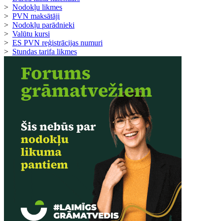
>
Nodokļu likmes
>
PVN maksātāji
>
Nodokļu parādnieki
>
Valūtu kursi
>
ES PVN reģistrācijas numuri
>
Stundas tarifa likmes