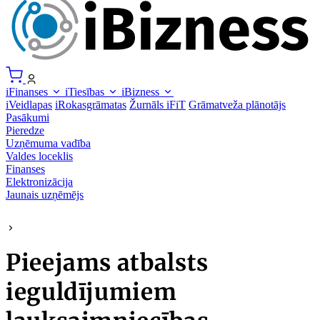
iFinanses
iTiesības
iBizness
iVeidlapas
iRokasgrāmatas
Žurnāls iFiT
Grāmatveža plānotājs
Pasākumi
Pieredze
Uzņēmuma vadība
Valdes loceklis
Finanses
Elektronizācija
Jaunais uzņēmējs
Pieejams atbalsts
ieguldījumiem