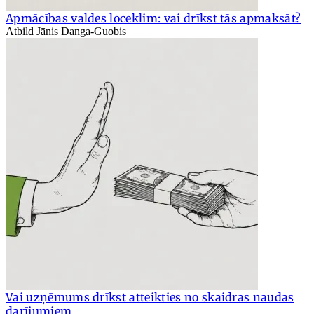
Apmācības valdes loceklim: vai drīkst tās apmaksāt?
Atbild Jānis Danga-Guobis
Vai uzņēmums drīkst atteikties no skaidras naudas
darījumiem