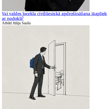
Vai valdes locekļa civiltiesiskā apdrošināšana jāapliek
ar nodokli?
Atbild Jūlija Sauša