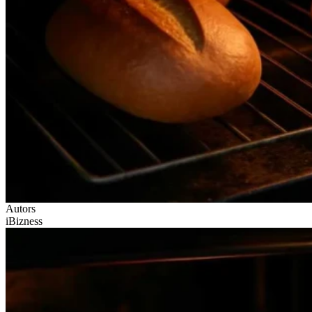
Autors
iBizness