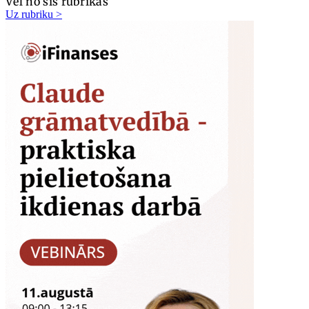
Vēl no šīs rubrikas
Uz rubriku >