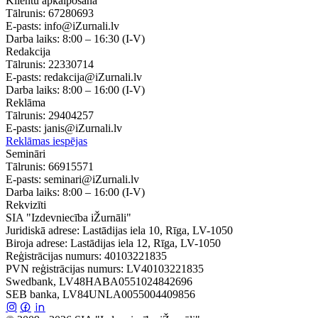
Klientu apkalpošana
Tālrunis:
67280693
E-pasts:
info@iZurnali.lv
Darba laiks:
8:00 – 16:30
(I-V)
Redakcija
Tālrunis:
22330714
E-pasts:
redakcija@iZurnali.lv
Darba laiks:
8:00 – 16:00
(I-V)
Reklāma
Tālrunis:
29404257
E-pasts:
janis@iZurnali.lv
Reklāmas iespējas
Semināri
Tālrunis:
66915571
E-pasts:
seminari@iZurnali.lv
Darba laiks:
8:00 – 16:00
(I-V)
Rekvizīti
SIA "Izdevniecība iŽurnāli"
Juridiskā adrese: Lastādijas iela 10, Rīga, LV-1050
Biroja adrese: Lastādijas iela 12, Rīga, LV-1050
Reģistrācijas numurs: 40103221835
PVN reģistrācijas numurs: LV40103221835
Swedbank, LV48HABA0551024842696
SEB banka, LV84UNLA0055004409856