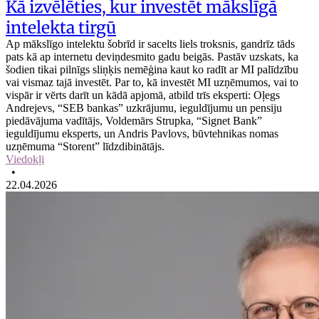
Kā izvēlēties, kur investēt mākslīgā
intelekta tirgū
Ap mākslīgo intelektu šobrīd ir sacelts liels troksnis, gandrīz tāds
pats kā ap internetu deviņdesmito gadu beigās. Pastāv uzskats, ka
šodien tikai pilnīgs sliņķis nemēģina kaut ko radīt ar MI palīdzību
vai vismaz tajā investēt. Par to, kā investēt MI uzņēmumos, vai to
vispār ir vērts darīt un kādā apjomā, atbild trīs eksperti: Oļegs
Andrejevs, “SEB bankas” uzkrājumu, ieguldījumu un pensiju
piedāvājuma vadītājs, Voldemārs Strupka, “Signet Bank”
ieguldījumu eksperts, un Andris Pavlovs, būvtehnikas nomas
uzņēmuma “Storent” līdzdibinātājs.
Viedokļi
•
22.04.2026