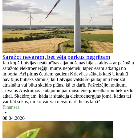
Saražot nevaram, bet vēja parkus negribam
Jau kopš Latvijas neatkarības atjaunošanas bija skaidrs – ar pašmāju
saražoto elektroenerģiju mums nepietiek, tāpēc esam atkarīgi no
importa. Arī pirms četriem gadiem Krievijas sāktais karš Ukrainā
nav bijis būtisks stimuls, lai Latvijas valsts šo jautājumu beidzot
atrisinātu vai būtu skaidrs plāns, kā to darīt. Pašreizējie notikumi
Tuvajos Austrumos jautājumu par mūsu energoneatkarību liek uzdot
atkal. Skaidrojam, kāda ir situācija elektroenerģijas jomā, kādas tai
var būt sekas, un ko var vai nevar darīt lietas labā?
Finanses
•
08.04.2026