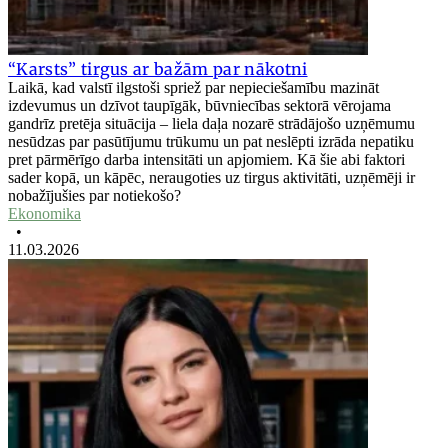
“Karsts” tirgus ar bažām par nākotni
Laikā, kad valstī ilgstoši spriež par nepieciešamību mazināt
izdevumus un dzīvot taupīgāk, būvniecības sektorā vērojama
gandrīz pretēja situācija – liela daļa nozarē strādājošo uzņēmumu
nesūdzas par pasūtījumu trūkumu un pat neslēpti izrāda nepatiku
pret pārmērīgo darba intensitāti un apjomiem. Kā šie abi faktori
sader kopā, un kāpēc, neraugoties uz tirgus aktivitāti, uzņēmēji ir
nobažījušies par notiekošo?
Ekonomika
•
11.03.2026