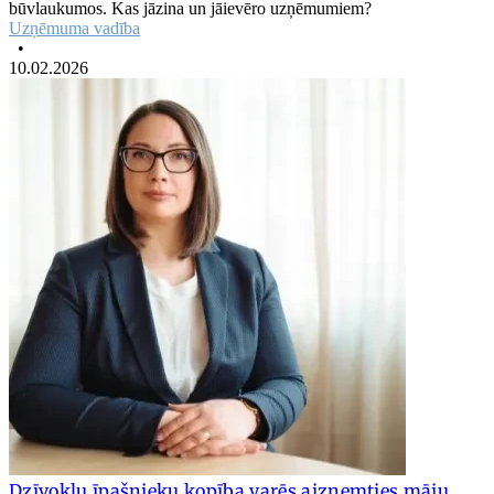
būvlaukumos. Kas jāzina un jāievēro uzņēmumiem?
Uzņēmuma vadība
•
10.02.2026
Dzīvokļu īpašnieku kopība varēs aizņemties māju