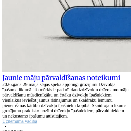
Jaunie māju pārvaldīšanas noteikumi
2026.gada 29.maijā stājās spēkā apjomīgi grozījumi Dzīvokļa
īpašuma likumā. To mērķis ir padarīt daudzdzīvokļu dzīvojamo māju
pārvaldīšanu mūsdienīgāku un ērtāku dzīvokļu īpašniekiem,
vienlaikus ieviešot jaunus risinājumus un skaidrāku lēmumu
pieņemšanas kārtību dzīvokļu īpašnieku kopībā. Skaidrojam likuma
grozījumu praktisko nozīmi dzīvokļu īpašniekiem, pārvaldniekiem
un nekustamo īpašumu attīstītājiem.
Uzņēmuma vadība
•