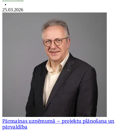
•
25.03.2026
Pārmaiņas uzņēmumā – projektu plānošana un
pārvaldība