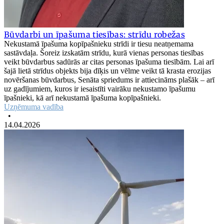
Būvdarbi un īpašuma tiesības: strīdu robežas
Nekustamā īpašuma kopīpašnieku strīdi ir tiesu neatņemama
sastāvdaļa. Šoreiz izskatām strīdu, kurā vienas personas tiesības
veikt būvdarbus sadūrās ar citas personas īpašuma tiesībām. Lai arī
šajā lietā strīdus objekts bija dīķis un vēlme veikt tā krasta erozijas
novēršanas būvdarbus, Senāta spriedums ir attiecināms plašāk – arī
uz gadījumiem, kuros ir iesaistīti vairāku nekustamo īpašumu
īpašnieki, kā arī nekustamā īpašuma kopīpašnieki.
Uzņēmuma vadība
•
14.04.2026