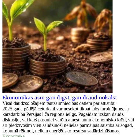
Ekonomikas asni gan dīgst, gan draud nokalst
Visai daudzsološajiem tautsaimniecības datiem par attīstību
2025.gada pēdējā ceturksnī var nesekot tikpat labs turpinājums, ja
karadarbība Persijas līča reģionā ieilgs. Pagaidām izskan daudz
diskusiju, vai karš pasaulei varētu atnest jaunu ekonomisko krīzi, vai
arī piedzīvosim vien salīdzinoši nelielas pārmaiņas saistībā ar šogad,
kopumā rēķinot, nelielu enerģētisko resursu sadārdzināšanos.
Ekonomika