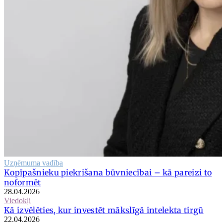
Uzņēmuma vadība
Kopīpašnieku piekrišana būvniecībai – kā pareizi to
noformēt
28.04.2026
Viedokļi
Kā izvēlēties, kur investēt mākslīgā intelekta tirgū
22.04.2026