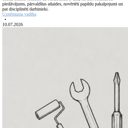
piedāvājums, pārvaldītas atlaides, novērtēti papildu pakalpojumi un
pat disciplinēti darbinieki.
Uzņēmuma vadība
•
10.07.2026