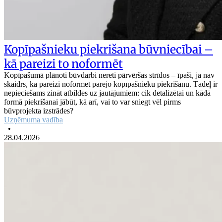
Kopīpašnieku piekrišana būvniecībai –
kā pareizi to noformēt
Kopīpašumā plānoti būvdarbi nereti pārvēršas strīdos – īpaši, ja nav
skaidrs, kā pareizi noformēt pārējo kopīpašnieku piekrišanu. Tādēļ ir
nepieciešams zināt atbildes uz jautājumiem: cik detalizētai un kādā
formā piekrišanai jābūt, kā arī, vai to var sniegt vēl pirms
būvprojekta izstrādes?
Uzņēmuma vadība
•
28.04.2026