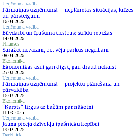
Uzņēmuma vadība
Pārmaiņas uzņēmumā – neplānotas situācijas, krīzes
un pārsteigumi
16.04.2026
Uzņēmuma vadība
Būvdarbi un īpašuma tiesības: strīdu robežas
14.04.2026
Finanses
Saražot nevaram, bet vēja parkus negribam
08.04.2026
Ekonomika
Ekonomikas asni gan dīgst, gan draud nokalst
25.03.2026
Uzņēmuma vadība
Pārmaiņas uzņēmumā – projektu plānošana un
pārvaldība
16.03.2026
Ekonomika
“Karsts” tirgus ar bažām par nākotni
11.03.2026
Uzņēmuma vadība
Jauna pieeja dzīvokļu īpašnieku kopībai
19.02.2026
Darbinieki