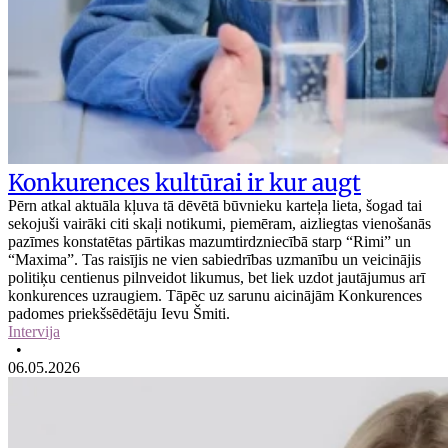
Konkurences kultūrai ir kur augt
Pērn atkal aktuāla kļuva tā dēvētā būvnieku karteļa lieta, šogad tai
sekojuši vairāki citi skaļi notikumi, piemēram, aizliegtas vienošanās
pazīmes konstatētas pārtikas mazumtirdzniecībā starp “Rimi” un
“Maxima”. Tas raisījis ne vien sabiedrības uzmanību un veicinājis
politiķu centienus pilnveidot likumus, bet liek uzdot jautājumus arī
konkurences uzraugiem. Tāpēc uz sarunu aicinājām Konkurences
padomes priekšsēdētāju Ievu Šmiti.
Intervija
•
06.05.2026