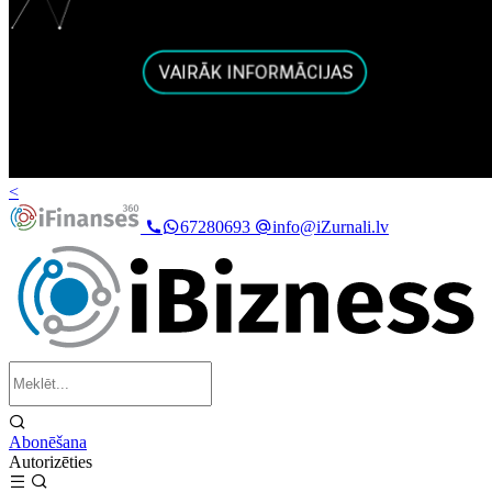
<
67280693
info@iZurnali.lv
Abonēšana
Autorizēties