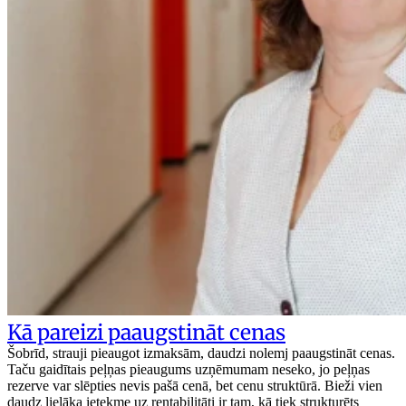
Kā pareizi paaugstināt cenas
Šobrīd, strauji pieaugot izmaksām, daudzi nolemj paaugstināt cenas.
Taču gaidītais peļņas pieaugums uzņēmumam neseko, jo peļņas
rezerve var slēpties nevis pašā cenā, bet cenu struktūrā. Bieži vien
daudz lielāka ietekme uz rentabilitāti ir tam, kā tiek strukturēts