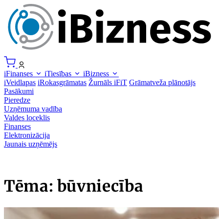
iFinanses
iTiesības
iBizness
iVeidlapas
iRokasgrāmatas
Žurnāls iFiT
Grāmatveža plānotājs
Pasākumi
Pieredze
Uzņēmuma vadība
Valdes loceklis
Finanses
Elektronizācija
Jaunais uzņēmējs
Tēma: būvniecība