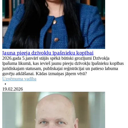
Jauna pieeja dzīvokļu īpašnieku kopībai
2026.gada 5.janvārī stājās spēkā būtiski grozījumi Dzīvokļa
īpašuma likumā, kas ievieš jaunu pieeju dzīvokļu īpašnieku kopības
juridiskajam statusam, publiskajai reģistrācijai un patieso labuma
guvēju atklāšanai. Kādas izmaiņas jāņem vērā?
Uzņēmuma vadība
•
19.02.2026