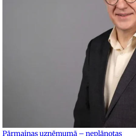
Pārmaiņas uzņēmumā – neplānotas