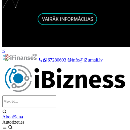
<
67280693
info@iZurnali.lv
Abonēšana
Autorizēties