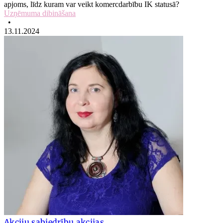
apjoms, līdz kuram var veikt komercdarbību IK statusā?
Uzņēmuma dibināšana
•
13.11.2024
Akciju sabiedrību akcijas