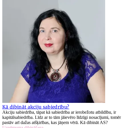
Kā dibināt akciju sabiedrību?
Akciju sabiedrība, tāpat kā sabiedrība ar ierobežotu atbildību, ir
kapitālsabiedrība. Līdz ar to tām jāievēro līdzīgi nosacījumi, tomēr
pastāv arī dažas atšķirības, kas jāņem vērā. Kā dibināt AS?
Uzņēmuma dibināšana