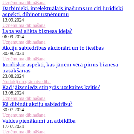
Uzņēmuma dibināšana
Darbinieki, intelektuālais īpašums un citi juridiski
aspekti, dibinot uzņēmumu
13.09.2024
Uzņēmuma dibināšana
Laba vai slikta biznesa ideja?
06.09.2024
Uzņēmuma dibināšana
Akciju sabiedrības akcionāri un to tiesības
30.08.2024
Uzņēmuma dibināšana
Juridiskie aspekti, kas jāņem vērā pirms biznesa
uzsākšanas
23.08.2024
Nodokļi un grāmatvedība
Kad jāizsniedz stingrās uzskaites kvītis?
13.08.2024
Uzņēmuma dibināšana
Kā dibināt akciju sabiedrību?
30.07.2024
Uzņēmuma dibināšana
Valdes pienākumi un atbildība
17.07.2024
Uzņēmuma dibināšana