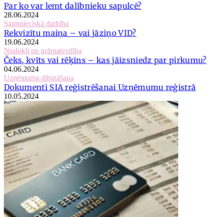
Par ko var lemt dalībnieku sapulcē?
28.06.2024
Saimnieciskā darbība
Rekvizītu maiņa – vai jāziņo VID?
19.06.2024
Nodokļi un grāmatvedība
Čeks, kvīts vai rēķins – kas jāizsniedz par pirkumu?
04.06.2024
Uzņēmuma dibināšana
Dokumenti SIA reģistrēšanai Uzņēmumu reģistrā
10.05.2024