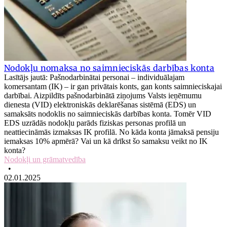
Nodokļu nomaksa no saimnieciskās darbības konta
Lasītājs jautā: Pašnodarbinātai personai – individuālajam
komersantam (IK) – ir gan privātais konts, gan konts saimnieciskajai
darbībai. Aizpildīts pašnodarbinātā ziņojums Valsts ieņēmumu
dienesta (VID) elektroniskās deklarēšanas sistēmā (EDS) un
samaksāts nodoklis no saimnieciskās darbības konta. Tomēr VID
EDS uzrādās nodokļu parāds fiziskas personas profilā un
neattiecināmās izmaksas IK profilā. No kāda konta jāmaksā pensiju
iemaksas 10% apmērā? Vai un kā drīkst šo samaksu veikt no IK
konta?
Nodokļi un grāmatvedība
•
02.01.2025