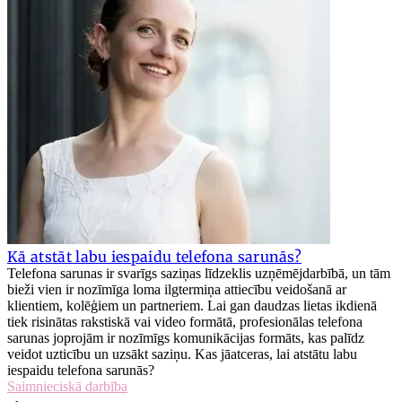
Kā atstāt labu iespaidu telefona sarunās?
Telefona sarunas ir svarīgs saziņas līdzeklis uzņēmējdarbībā, un tām
bieži vien ir nozīmīga loma ilgtermiņa attiecību veidošanā ar
klientiem, kolēģiem un partneriem. Lai gan daudzas lietas ikdienā
tiek risinātas rakstiskā vai video formātā, profesionālas telefona
sarunas joprojām ir nozīmīgs komunikācijas formāts, kas palīdz
veidot uzticību un uzsākt saziņu. Kas jāatceras, lai atstātu labu
iespaidu telefona sarunās?
Saimnieciskā darbība