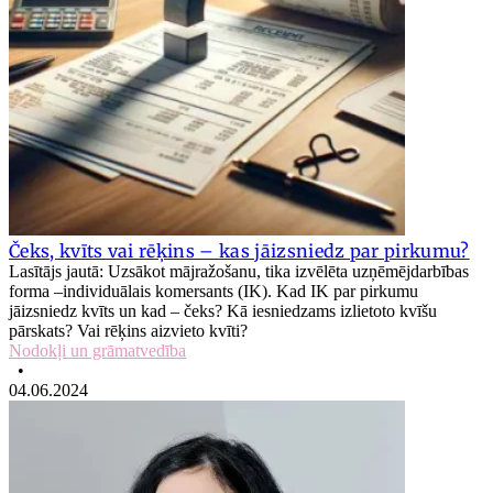
Čeks, kvīts vai rēķins – kas jāizsniedz par pirkumu?
Lasītājs jautā: Uzsākot mājražošanu, tika izvēlēta uzņēmējdarbības
forma –individuālais komersants (IK). Kad IK par pirkumu
jāizsniedz kvīts un kad – čeks? Kā iesniedzams izlietoto kvīšu
pārskats? Vai rēķins aizvieto kvīti?
Nodokļi un grāmatvedība
•
04.06.2024