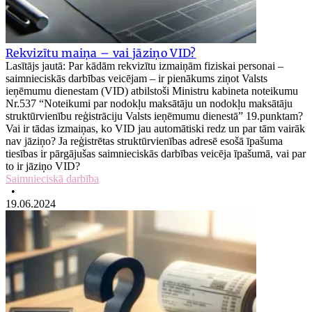
Rekvizītu maiņa – vai jāziņo VID?
Lasītājs jautā: Par kādām rekvizītu izmaiņām fiziskai personai –
saimnieciskās darbības veicējam – ir pienākums ziņot Valsts
ieņēmumu dienestam (VID) atbilstoši Ministru kabineta noteikumu
Nr.537 “Noteikumi par nodokļu maksātāju un nodokļu maksātāju
struktūrvienību reģistrāciju Valsts ieņēmumu dienestā” 19.punktam?
Vai ir tādas izmaiņas, ko VID jau automātiski redz un par tām vairāk
nav jāziņo? Ja reģistrētas struktūrvienības adresē esošā īpašuma
tiesības ir pārgājušas saimnieciskās darbības veicēja īpašumā, vai par
to ir jāziņo VID?
Saimnieciskā darbība
•
19.06.2024