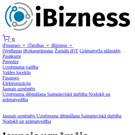
iFinanses
iTiesības
iBizness
iVeidlapas
iRokasgrāmatas
Žurnāls iFiT
Grāmatveža plānotājs
Pasākumi
Pieredze
Uzņēmuma vadība
Valdes loceklis
Finanses
Elektronizācija
Jaunais uzņēmējs
Uzņēmuma dibināšana
Saimnieciskā darbība
Nodokļi un
grāmatvedība
Jaunais uzņēmējs
Uzņēmuma dibināšana
Saimnieciskā darbība
Nodokļi un grāmatvedība