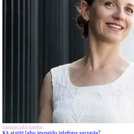
Saimnieciskā darbība
Kā atstāt labu iespaidu telefona sarunās?