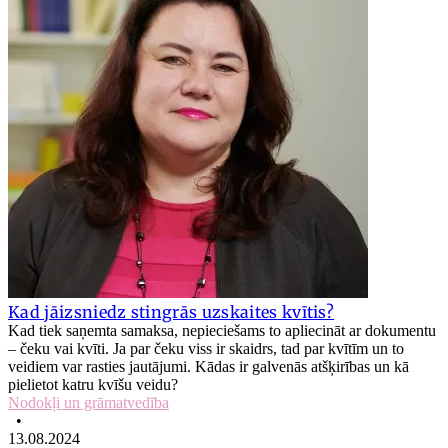
Kad jāizsniedz stingrās uzskaites kvītis?
Kad tiek saņemta samaksa, nepieciešams to apliecināt ar dokumentu
– čeku vai kvīti. Ja par čeku viss ir skaidrs, tad par kvītīm un to
veidiem var rasties jautājumi. Kādas ir galvenās atšķirības un kā
pielietot katru kvīšu veidu?
Nodokļi un grāmatvedība
•
13.08.2024