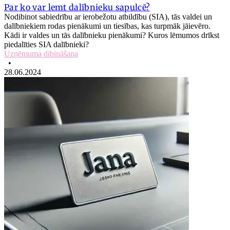
Par ko var lemt dalībnieku sapulcē?
Nodibinot sabiedrību ar ierobežotu atbildību (SIA), tās valdei un
dalībniekiem rodas pienākumi un tiesības, kas turpmāk jāievēro.
Kādi ir valdes un tās dalībnieku pienākumi? Kuros lēmumos drīkst
piedalīties SIA dalībnieki?
Uzņēmuma dibināšana
•
28.06.2024