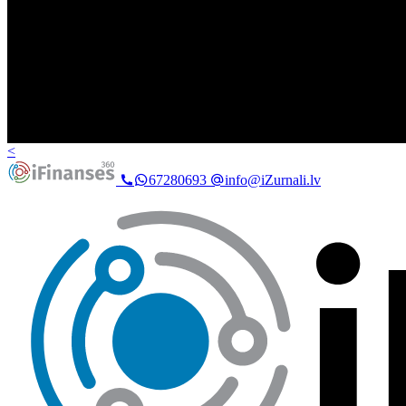
<
67280693
info@iZurnali.lv