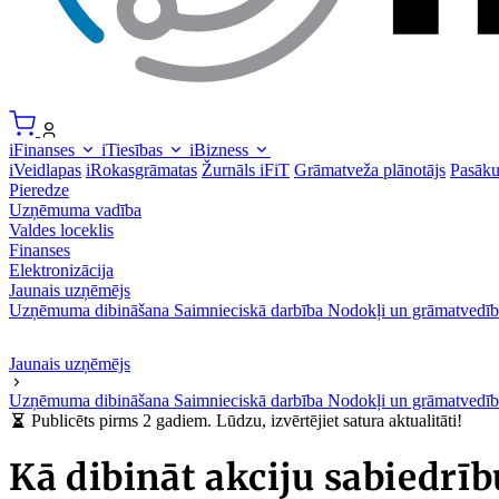
iFinanses
iTiesības
iBizness
iVeidlapas
iRokasgrāmatas
Žurnāls iFiT
Grāmatveža plānotājs
Pasāk
Pieredze
Uzņēmuma vadība
Valdes loceklis
Finanses
Elektronizācija
Jaunais uzņēmējs
Uzņēmuma dibināšana
Saimnieciskā darbība
Nodokļi un grāmatvedīb
Jaunais uzņēmējs
Uzņēmuma dibināšana
Saimnieciskā darbība
Nodokļi un grāmatvedīb
Publicēts pirms 2 gadiem. Lūdzu, izvērtējiet satura aktualitāti!
Kā dibināt akciju sabiedrīb