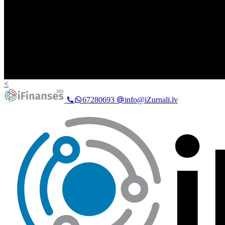
<
67280693
info@iZurnali.lv