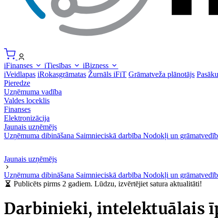
iFinanses
iTiesības
iBizness
iVeidlapas
iRokasgrāmatas
Žurnāls iFiT
Grāmatveža plānotājs
Pasāk
Pieredze
Uzņēmuma vadība
Valdes loceklis
Finanses
Elektronizācija
Jaunais uzņēmējs
Uzņēmuma dibināšana
Saimnieciskā darbība
Nodokļi un grāmatvedīb
Jaunais uzņēmējs
Uzņēmuma dibināšana
Saimnieciskā darbība
Nodokļi un grāmatvedīb
Publicēts pirms 2 gadiem. Lūdzu, izvērtējiet satura aktualitāti!
Darbinieki, intelektuālais