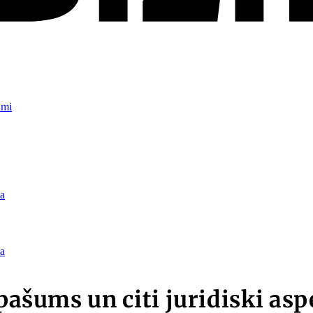
umi
a
a
 īpašums un citi juridiski a