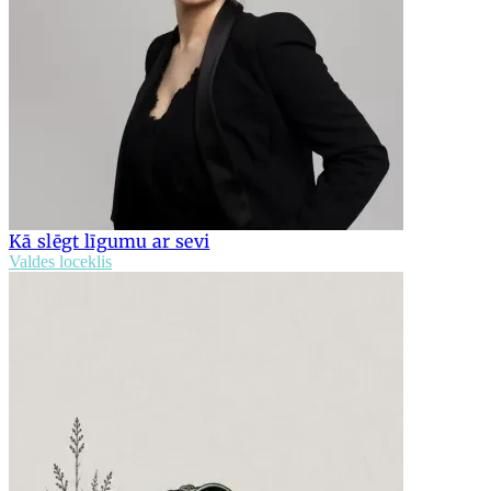
Kā slēgt līgumu ar sevi
Valdes loceklis