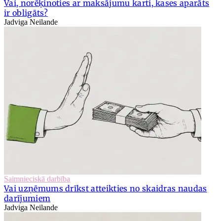
Vai, norēķinoties ar maksājumu karti, kases aparāts
ir obligāts?
Jadviga Neilande
Saimnieciskā darbība
Vai uzņēmums drīkst atteikties no skaidras naudas
darījumiem
Jadviga Neilande