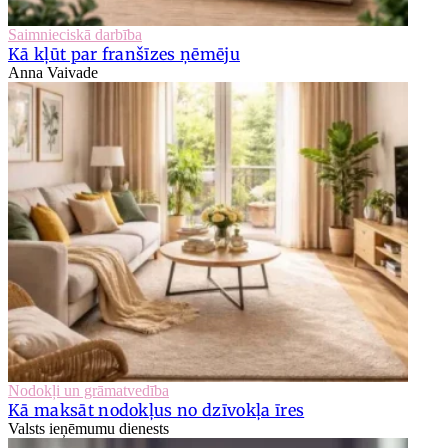
Saimnieciskā darbība
Kā kļūt par franšīzes ņēmēju
Anna Vaivade
Nodokļi un grāmatvedība
Kā maksāt nodokļus no dzīvokļa īres
Valsts ieņēmumu dienests