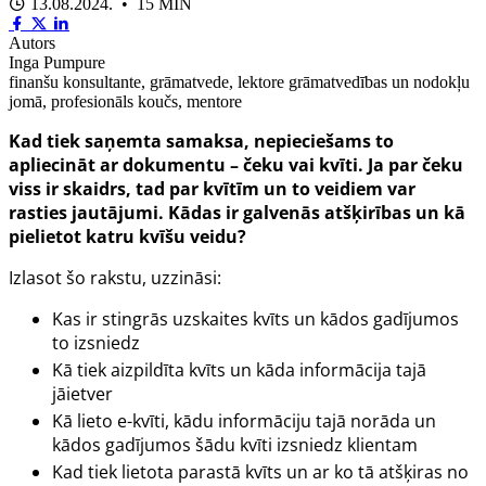
13.08.2024. • 15 MIN
Autors
Inga Pumpure
finanšu konsultante, grāmatvede, lektore grāmatvedības un nodokļu
jomā, profesionāls koučs, mentore
Kad tiek saņemta samaksa, nepieciešams to
apliecināt ar dokumentu – čeku vai kvīti. Ja par čeku
viss ir skaidrs, tad par kvītīm un to veidiem var
rasties jautājumi. Kādas ir galvenās atšķirības un kā
pielietot katru kvīšu veidu?
Izlasot šo rakstu, uzzināsi:
Kas ir stingrās uzskaites kvīts un kādos gadījumos
to izsniedz
Kā tiek aizpildīta kvīts un kāda informācija tajā
jāietver
Kā lieto e-kvīti, kādu informāciju tajā norāda un
kādos gadījumos šādu kvīti izsniedz klientam
Kad tiek lietota parastā kvīts un ar ko tā atšķiras no