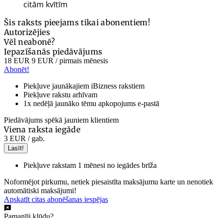
citām kvītīm
Šis raksts pieejams tikai abonentiem!
Autorizējies
Vēl neabonē?
Iepazīšanās piedāvājums
18 EUR
9 EUR
/ pirmais mēnesis
Abonēt!
Piekļuve jaunākajiem iBizness rakstiem
Piekļuve rakstu arhīvam
1x nedēļā jaunāko tēmu apkopojums e-pastā
Piedāvājums spēkā jauniem klientiem
Viena raksta iegāde
3 EUR
/ gab.
Lasīt!
Piekļuve rakstam 1 mēnesi no iegādes brīža
Noformējot pirkumu, netiek piesaistīta maksājumu karte un nenotiek
automātiski maksājumi!
Apskatīt citas abonēšanas iespējas
Pamanīji kļūdu?