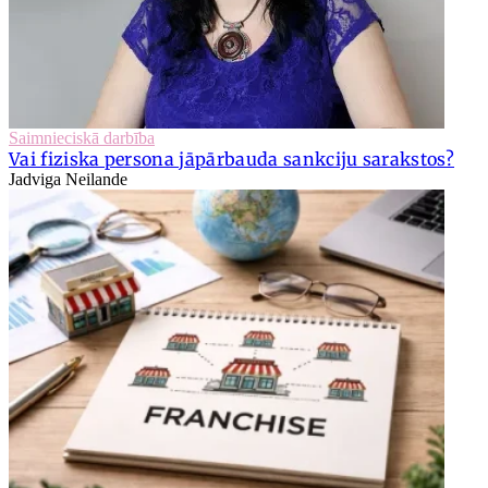
Saimnieciskā darbība
Vai fiziska persona jāpārbauda sankciju sarakstos?
Jadviga Neilande