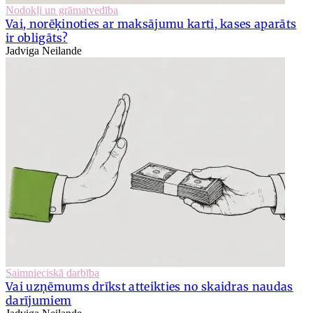
Nodokļi un grāmatvedība
Vai, norēķinoties ar maksājumu karti, kases aparāts
ir obligāts?
Jadviga Neilande
Saimnieciskā darbība
Vai uzņēmums drīkst atteikties no skaidras naudas
darījumiem