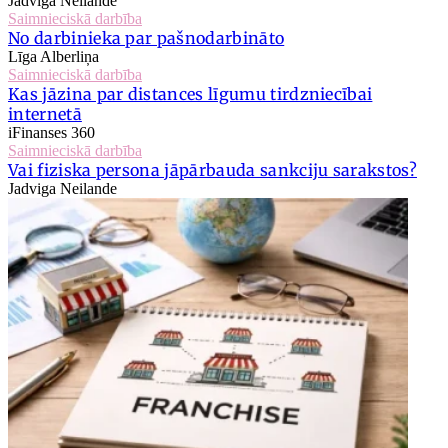
Jadviga Neilande
Saimnieciskā darbība
No darbinieka par pašnodarbināto
Līga Alberliņa
Saimnieciskā darbība
Kas jāzina par distances līgumu tirdzniecībai
internetā
iFinanses 360
Saimnieciskā darbība
Vai fiziska persona jāpārbauda sankciju sarakstos?
Jadviga Neilande