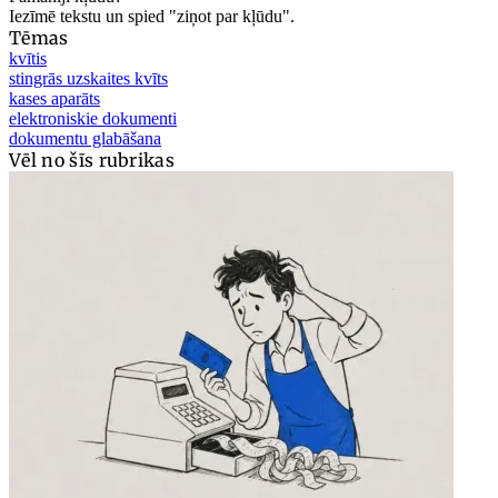
Iezīmē tekstu un spied "ziņot par kļūdu".
Tēmas
kvītis
stingrās uzskaites kvīts
kases aparāts
elektroniskie dokumenti
dokumentu glabāšana
Vēl no šīs rubrikas