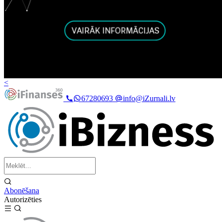
<
67280693
info@iZurnali.lv
Abonēšana
Autorizēties