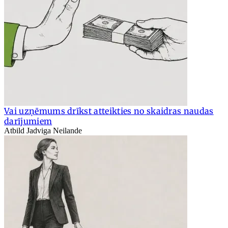
Vai uzņēmums drīkst atteikties no skaidras naudas
darījumiem
Atbild Jadviga Neilande