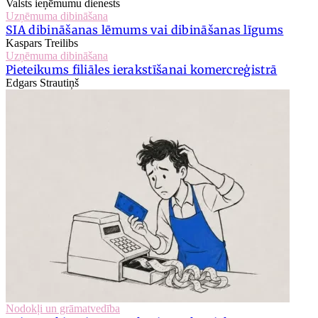
Valsts ieņēmumu dienests
Uzņēmuma dibināšana
SIA dibināšanas lēmums vai dibināšanas līgums
Kaspars Treilibs
Uzņēmuma dibināšana
Pieteikums filiāles ierakstīšanai komercreģistrā
Edgars Strautiņš
Nodokļi un grāmatvedība