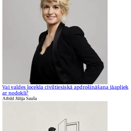
Vai valdes locekļa civiltiesiskā apdrošināšana jāapliek
ar nodokli?
Atbild Jūlija Sauša