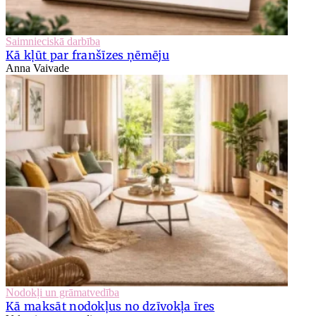
Saimnieciskā darbība
Kā kļūt par franšīzes ņēmēju
Anna Vaivade
Nodokļi un grāmatvedība
Kā maksāt nodokļus no dzīvokļa īres