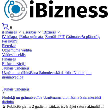
iFinanses
iTiesības
iBizness
iVeidlapas
iRokasgrāmatas
Žurnāls iFiT
Grāmatveža plānotājs
Pasākumi
Pieredze
Uzņēmuma vadība
Valdes loceklis
Finanses
Elektronizācija
Jaunais uzņēmējs
Uzņēmuma dibināšana
Saimnieciskā darbība
Nodokļi un
grāmatvedība
Jaunais uzņēmējs
Nodokļi un grāmatvedība
Uzņēmuma dibināšana
Saimnieciskā
darbība
Publicēts pirms 2 gadiem. Lūdzu, izvērtējiet satura aktualitāti!