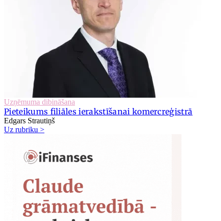
Uzņēmuma dibināšana
Pieteikums filiāles ierakstīšanai komercreģistrā
Edgars Strautiņš
Uz rubriku >