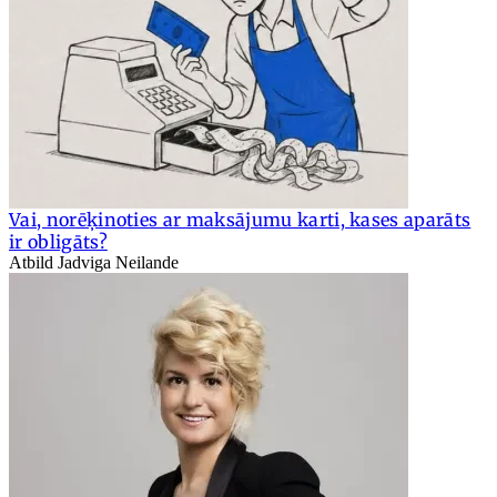
Vai, norēķinoties ar maksājumu karti, kases aparāts
ir obligāts?
Atbild Jadviga Neilande