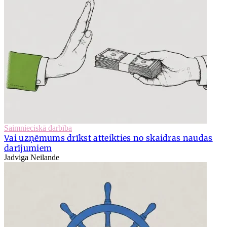
Saimnieciskā darbība
Vai uzņēmums drīkst atteikties no skaidras naudas
darījumiem
Jadviga Neilande