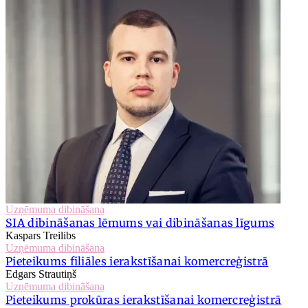
Uzņēmuma dibināšana
SIA dibināšanas lēmums vai dibināšanas līgums
Kaspars Treilibs
Uzņēmuma dibināšana
Pieteikums filiāles ierakstīšanai komercreģistrā
Edgars Strautiņš
Uzņēmuma dibināšana
Pieteikums prokūras ierakstīšanai komercreģistrā