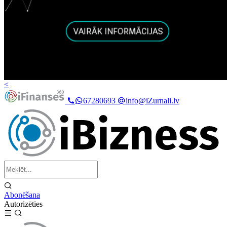
<
67280693
info@iZurnali.lv
Abonēšana
Autorizēties