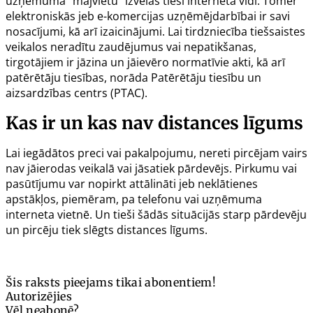
uzņēmuma “mājvietu” izvēlas tieši interneta vidi. Tomēr
elektroniskās jeb e-komercijas uzņēmējdarbībai ir savi
nosacījumi, kā arī izaicinājumi. Lai tirdzniecība tiešsaistes
veikalos neradītu zaudējumus vai nepatikšanas,
tirgotājiem ir jāzina un jāievēro normatīvie akti, kā arī
patērētāju tiesības, norāda Patērētāju tiesību un
aizsardzības centrs (PTAC).
Kas ir un kas nav distances līgums
Lai iegādātos preci vai pakalpojumu, nereti pircējam vairs
nav jāierodas veikalā vai jāsatiek pārdevējs. Pirkumu vai
pasūtījumu var nopirkt attālināti jeb neklātienes
apstākļos, piemēram, pa telefonu vai uzņēmuma
interneta vietnē. Un tieši šādās situācijās starp pārdevēju
un pircēju tiek slēgts distances līgums.
Šis raksts pieejams tikai abonentiem!
Autorizējies
Vēl neabonē?