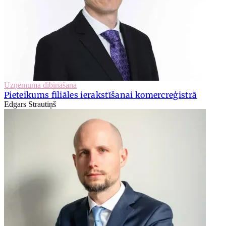
Uzņēmuma dibināšana
Pieteikums filiāles ierakstīšanai komercreģistrā
Edgars Strautiņš