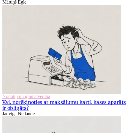
Mārtiņš Egle
Nodokļi un grāmatvedība
Vai, norēķinoties ar maksājumu karti, kases aparāts
ir obligāts?
Jadviga Neilande