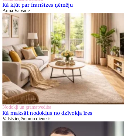
Kā kļūt par franšīzes ņēmēju
Anna Vaivade
Nodokļi un grāmatvedība
Kā maksāt nodokļus no dzīvokļa īres
Valsts ieņēmumu dienests