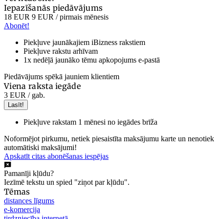
Iepazīšanās piedāvājums
18 EUR
9 EUR
/ pirmais mēnesis
Abonēt!
Piekļuve jaunākajiem iBizness rakstiem
Piekļuve rakstu arhīvam
1x nedēļā jaunāko tēmu apkopojums e-pastā
Piedāvājums spēkā jauniem klientiem
Viena raksta iegāde
3 EUR
/ gab.
Lasīt!
Piekļuve rakstam 1 mēnesi no iegādes brīža
Noformējot pirkumu, netiek piesaistīta maksājumu karte un nenotiek
automātiski maksājumi!
Apskatīt citas abonēšanas iespējas
Pamanīji kļūdu?
Iezīmē tekstu un spied "ziņot par kļūdu".
Tēmas
distances līgums
e-komercija
tirdzniecība internetā