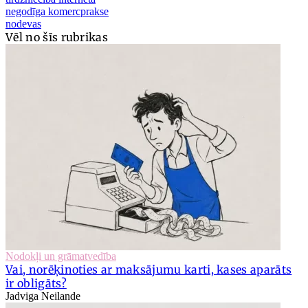
negodīga komercprakse
nodevas
Vēl no šīs rubrikas
Nodokļi un grāmatvedība
Vai, norēķinoties ar maksājumu karti, kases aparāts
ir obligāts?
Jadviga Neilande