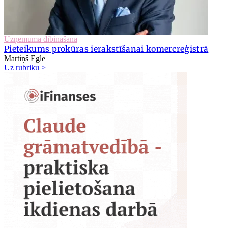
Uzņēmuma dibināšana
Pieteikums prokūras ierakstīšanai komercreģistrā
Mārtiņš Egle
Uz rubriku >