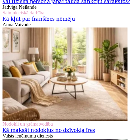
Vai fiziska persona jāpārbauda sankciju sarakstos?
Jadviga Neilande
Saimnieciskā darbība
Kā kļūt par franšīzes ņēmēju
Anna Vaivade
Nodokļi un grāmatvedība
Kā maksāt nodokļus no dzīvokļa īres
Valsts ieņēmumu dienests