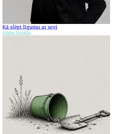
Kā slēgt līgumu ar sevi
Valdes loceklis