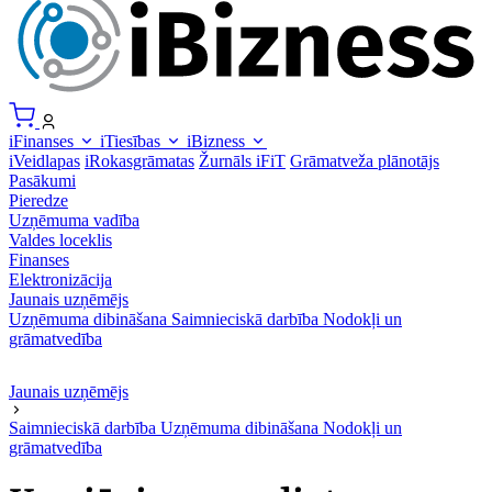
iFinanses
iTiesības
iBizness
iVeidlapas
iRokasgrāmatas
Žurnāls iFiT
Grāmatveža plānotājs
Pasākumi
Pieredze
Uzņēmuma vadība
Valdes loceklis
Finanses
Elektronizācija
Jaunais uzņēmējs
Uzņēmuma dibināšana
Saimnieciskā darbība
Nodokļi un
grāmatvedība
Jaunais uzņēmējs
Saimnieciskā darbība
Uzņēmuma dibināšana
Nodokļi un
grāmatvedība