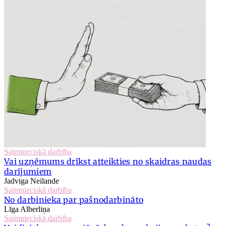
Saimnieciskā darbība
Vai uzņēmums drīkst atteikties no skaidras naudas
darījumiem
Jadviga Neilande
Saimnieciskā darbība
No darbinieka par pašnodarbināto
Līga Alberliņa
Saimnieciskā darbība