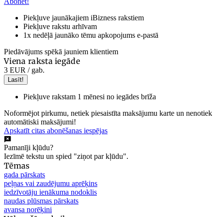
Abonēt!
Piekļuve jaunākajiem iBizness rakstiem
Piekļuve rakstu arhīvam
1x nedēļā jaunāko tēmu apkopojums e-pastā
Piedāvājums spēkā jauniem klientiem
Viena raksta iegāde
3 EUR
/ gab.
Lasīt!
Piekļuve rakstam 1 mēnesi no iegādes brīža
Noformējot pirkumu, netiek piesaistīta maksājumu karte un nenotiek
automātiski maksājumi!
Apskatīt citas abonēšanas iespējas
Pamanīji kļūdu?
Iezīmē tekstu un spied "ziņot par kļūdu".
Tēmas
gada pārskats
peļņas vai zaudējumu aprēķins
iedzīvotāju ienākuma nodoklis
naudas plūsmas pārskats
avansa norēķini