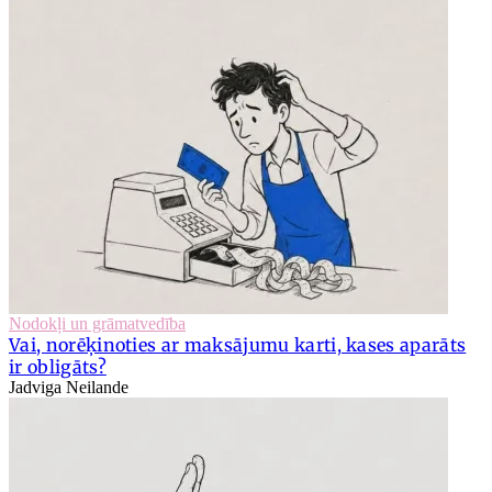
Nodokļi un grāmatvedība
Vai, norēķinoties ar maksājumu karti, kases aparāts
ir obligāts?
Jadviga Neilande