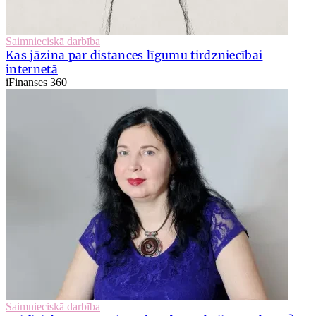
Saimnieciskā darbība
Kas jāzina par distances līgumu tirdzniecībai
internetā
iFinanses 360
Saimnieciskā darbība