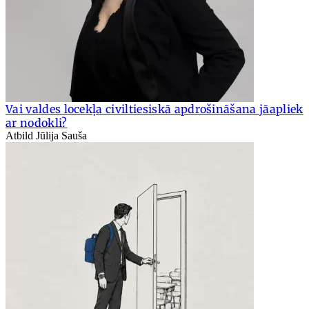
Vai valdes locekļa civiltiesiskā apdrošināšana jāapliek
ar nodokli?
Atbild Jūlija Sauša