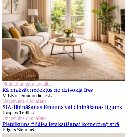
Nodokļi un grāmatvedība
Kā maksāt nodokļus no dzīvokļa īres
Valsts ieņēmumu dienests
Uzņēmuma dibināšana
SIA dibināšanas lēmums vai dibināšanas līgums
Kaspars Treilibs
Uzņēmuma dibināšana
Pieteikums filiāles ierakstīšanai komercreģistrā
Edgars Strautiņš