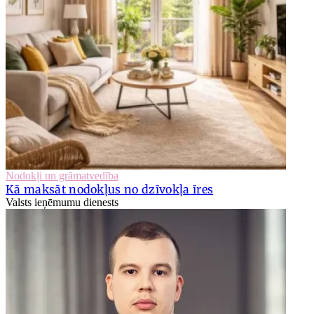
Nodokļi un grāmatvedība
Kā maksāt nodokļus no dzīvokļa īres
Valsts ieņēmumu dienests