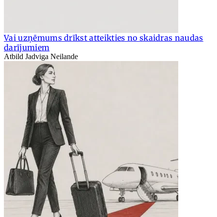
Vai uzņēmums drīkst atteikties no skaidras naudas
darījumiem
Atbild Jadviga Neilande