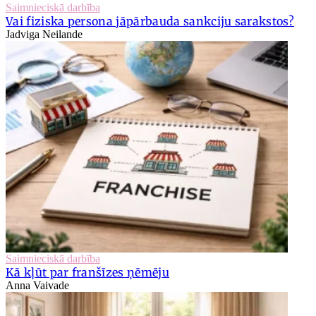
Saimnieciskā darbība
Vai fiziska persona jāpārbauda sankciju sarakstos?
Jadviga Neilande
Saimnieciskā darbība
Kā kļūt par franšīzes ņēmēju
Anna Vaivade