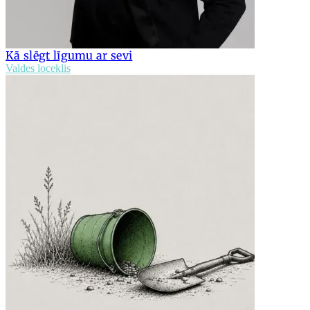
Kā slēgt līgumu ar sevi
Valdes loceklis