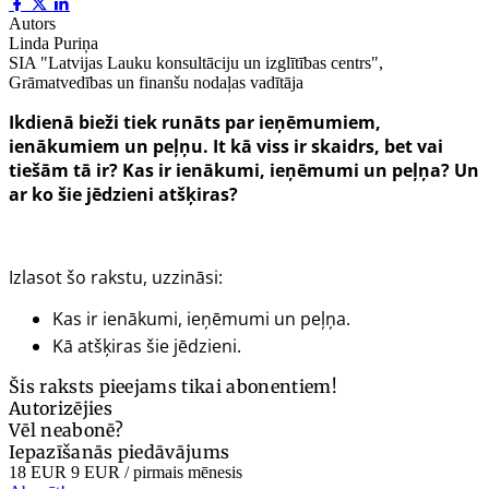
Autors
Linda Puriņa
SIA "Latvijas Lauku konsultāciju un izglītības centrs",
Grāmatvedības un finanšu nodaļas vadītāja
Ikdienā bieži tiek runāts par ieņēmumiem,
ienākumiem un peļņu. It kā viss ir skaidrs, bet vai
tiešām tā ir? Kas ir ienākumi, ieņēmumi un peļņa? Un
ar ko šie jēdzieni atšķiras?
Izlasot šo rakstu, uzzināsi:
Kas ir ienākumi, ieņēmumi un peļņa.
Kā atšķiras šie jēdzieni.
Šis raksts pieejams tikai abonentiem!
Autorizējies
Vēl neabonē?
Iepazīšanās piedāvājums
18 EUR
9 EUR
/ pirmais mēnesis