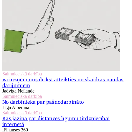
Saimnieciskā darbība
Vai uzņēmums drīkst atteikties no skaidras naudas
darījumiem
Jadviga Neilande
Saimnieciskā darbība
No darbinieka par pašnodarbināto
Līga Alberliņa
Saimnieciskā darbība
Kas jāzina par distances līgumu tirdzniecībai
internetā
iFinanses 360