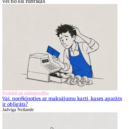
Vēl no šīs rubrikas
Nodokļi un grāmatvedība
Vai, norēķinoties ar maksājumu karti, kases aparāts
ir obligāts?
Jadviga Neilande