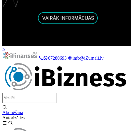
<
67280693
info@iZurnali.lv
Abonēšana
Autorizēties