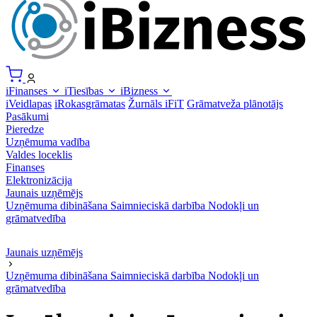
iFinanses
iTiesības
iBizness
iVeidlapas
iRokasgrāmatas
Žurnāls iFiT
Grāmatveža plānotājs
Pasākumi
Pieredze
Uzņēmuma vadība
Valdes loceklis
Finanses
Elektronizācija
Jaunais uzņēmējs
Uzņēmuma dibināšana
Saimnieciskā darbība
Nodokļi un
grāmatvedība
Jaunais uzņēmējs
Uzņēmuma dibināšana
Saimnieciskā darbība
Nodokļi un
grāmatvedība