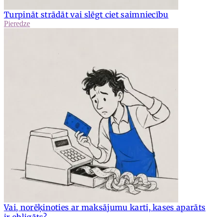
Turpināt strādāt vai slēgt ciet saimniecību
Pieredze
Vai, norēķinoties ar maksājumu karti, kases aparāts
ir obligāts?