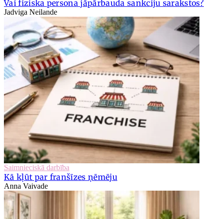
Vai fiziska persona jāpārbauda sankciju sarakstos?
Jadviga Neilande
Saimnieciskā darbība
Kā kļūt par franšīzes ņēmēju
Anna Vaivade