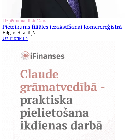
Uzņēmuma dibināšana
Pieteikums filiāles ierakstīšanai komercreģistrā
Edgars Strautiņš
Uz rubriku >