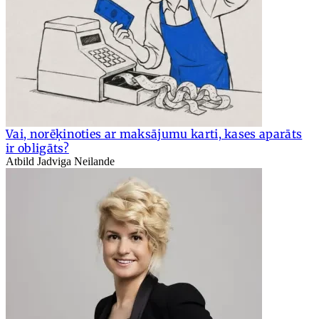
Vai, norēķinoties ar maksājumu karti, kases aparāts
ir obligāts?
Atbild Jadviga Neilande