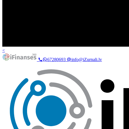
<
67280693
info@iZurnali.lv