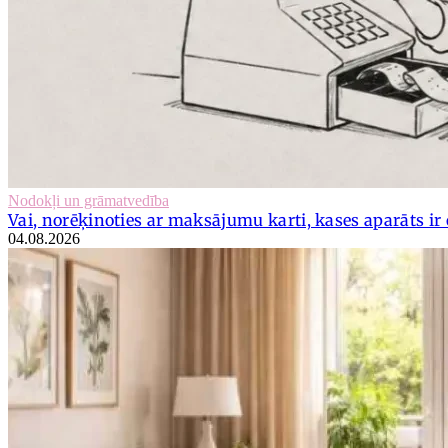
Nodokļi un grāmatvedība
Vai, norēķinoties ar maksājumu karti, kases aparāts ir 
04.08.2026