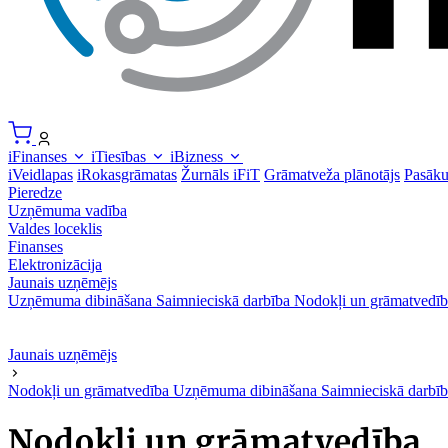
iFinanses
iTiesības
iBizness
iVeidlapas
iRokasgrāmatas
Žurnāls iFiT
Grāmatveža plānotājs
Pasāk
Pieredze
Uzņēmuma vadība
Valdes loceklis
Finanses
Elektronizācija
Jaunais uzņēmējs
Uzņēmuma dibināšana
Saimnieciskā darbība
Nodokļi un grāmatvedīb
Jaunais uzņēmējs
Nodokļi un grāmatvedība
Uzņēmuma dibināšana
Saimnieciskā darbī
Nodokļi un grāmatvedība