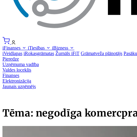
iFinanses
iTiesības
iBizness
iVeidlapas
iRokasgrāmatas
Žurnāls iFiT
Grāmatveža plānotājs
Pasāk
Pieredze
Uzņēmuma vadība
Valdes loceklis
Finanses
Elektronizācija
Jaunais uzņēmējs
Tēma: negodīga komercpr