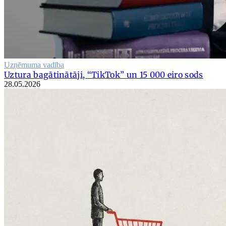
Uzņēmuma vadība
Uztura bagātinātāji, “TikTok” un 15 000 eiro sods
28.05.2026