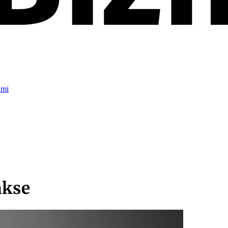
umi
akse