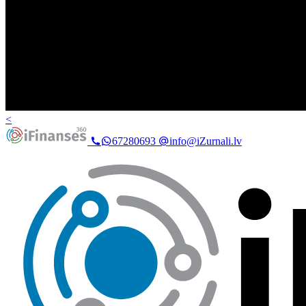
<
67280693
info@iZurnali.lv