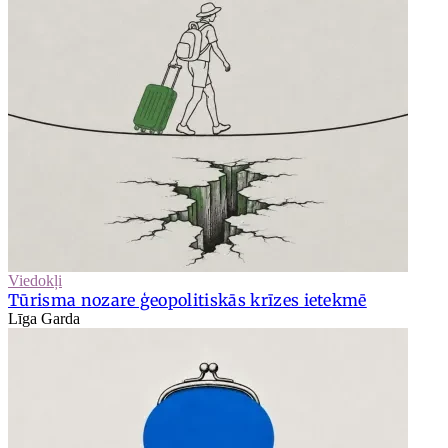
Viedokļi
Tūrisma nozare ģeopolitiskās krīzes ietekmē
Līga Garda