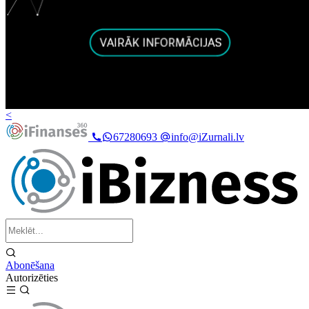
<
67280693
info@iZurnali.lv
Abonēšana
Autorizēties