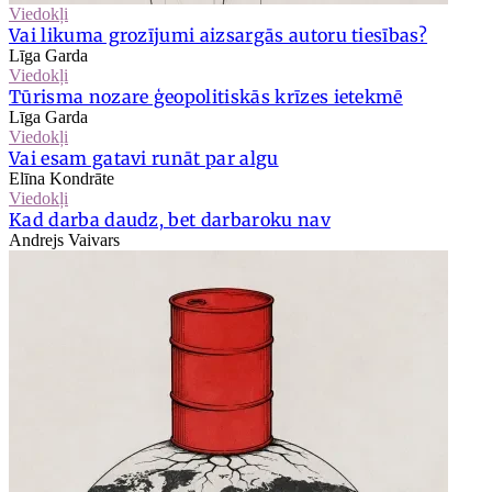
Viedokļi
Vai likuma grozījumi aizsargās autoru tiesības?
Līga Garda
Viedokļi
Tūrisma nozare ģeopolitiskās krīzes ietekmē
Līga Garda
Viedokļi
Vai esam gatavi runāt par algu
Elīna Kondrāte
Viedokļi
Kad darba daudz, bet darbaroku nav
Andrejs Vaivars