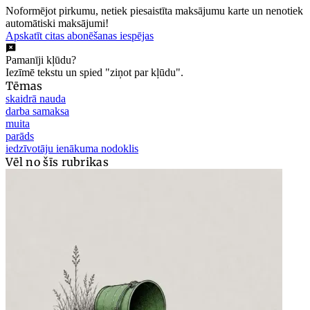
Noformējot pirkumu, netiek piesaistīta maksājumu karte un nenotiek
automātiski maksājumi!
Apskatīt citas abonēšanas iespējas
Pamanīji kļūdu?
Iezīmē tekstu un spied "ziņot par kļūdu".
Tēmas
skaidrā nauda
darba samaksa
muita
parāds
iedzīvotāju ienākuma nodoklis
Vēl no šīs rubrikas