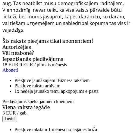
aug. Tas neatbilst mūsu demogrāfiskajiem rādītājiem.
Viennozīmīgi nevar teikt, ka visa valsts pārvalde būtu
liekēži, bet mums jāsaprot, kāpēc darām to, ko darām,
vai tiešām uzņēmējiem un sabiedrībai kopumā tas viss ir
vajadzīgs.
Šis raksts pieejams tikai abonentiem!
Autorizējies
Vēl neabonē?
Iepazīšanās piedāvājums
18 EUR
9 EUR
/ pirmais mēnesis
Abonēt!
Piekļuve jaunākajiem iBizness rakstiem
Piekļuve rakstu arhīvam
1x nedēļā jaunāko tēmu apkopojums e-pastā
Piedāvājums spēkā jauniem klientiem
Viena raksta iegāde
3 EUR
/ gab.
Lasīt!
Piekļuve rakstam 1 mēnesi no iegādes brīža