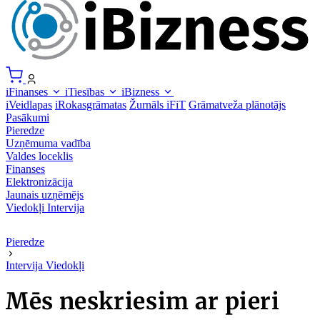
iFinanses
iTiesības
iBizness
iVeidlapas
iRokasgrāmatas
Žurnāls iFiT
Grāmatveža plānotājs
Pasākumi
Pieredze
Uzņēmuma vadība
Valdes loceklis
Finanses
Elektronizācija
Jaunais uzņēmējs
Viedokļi
Intervija
Pieredze
Intervija
Viedokļi
Mēs neskriesim ar pieri