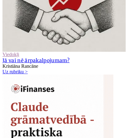
Viedokļi
Jā vai nē ārpakalpojumam?
Kristiāna Rancāne
Uz rubriku >