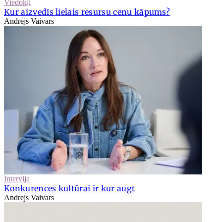
Viedokļi
Kur aizvedīs lielais resursu cenu kāpums?
Andrejs Vaivars
Intervija
Konkurences kultūrai ir kur augt
Andrejs Vaivars