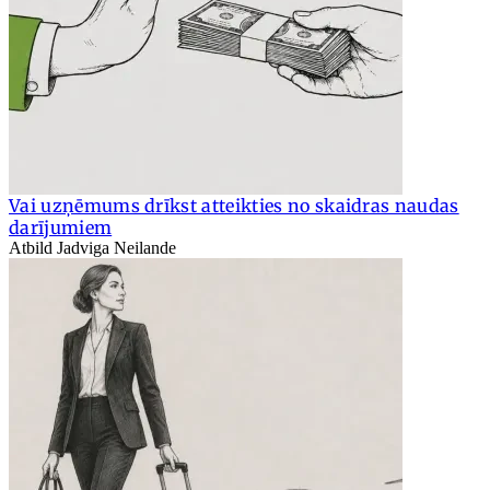
Vai uzņēmums drīkst atteikties no skaidras naudas
darījumiem
Atbild Jadviga Neilande