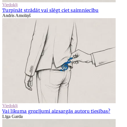
Viedokļi
Turpināt strādāt vai slēgt ciet saimniecību
Andris Amoliņš
Viedokļi
Vai likuma grozījumi aizsargās autoru tiesības?
Līga Garda