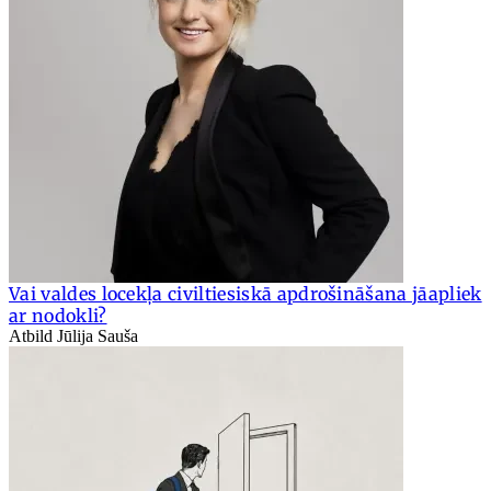
Vai valdes locekļa civiltiesiskā apdrošināšana jāapliek
ar nodokli?
Atbild Jūlija Sauša