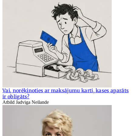
Vai, norēķinoties ar maksājumu karti, kases aparāts
ir obligāts?
Atbild Jadviga Neilande