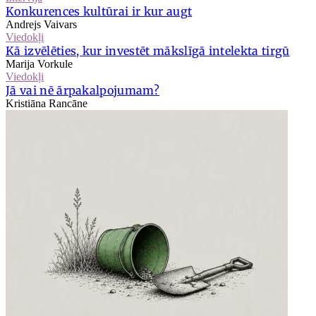
Konkurences kultūrai ir kur augt
Andrejs Vaivars
Viedokļi
Kā izvēlēties, kur investēt mākslīgā intelekta tirgū
Marija Vorkule
Viedokļi
Jā vai nē ārpakalpojumam?
Kristiāna Rancāne