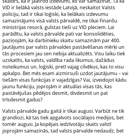
skaidrs, ka ir jāatrod izdevumi, ko var samazināt. Tā kā
VID ir lielākā valsts iestāde Latvijā, neskaitot Valsts
policiju, tad ir tikai loģiski, ka lielākais izdevumu
samazinājums visā valsts pārvaldē, ne tikai Finanšu
ministrijas resorā, gulstas tieši uz VID pleciem. Lai
parādītu, ka valsts pārvalde pati var konsolidēties,
paziņojām, ka darbinieku skaitu samazinām par 400.
Jautājums par valsts pārvaldes pastāvēšanas mērķi un
tās procesiem jau sen nebija aktualizēts. Visu laiku tiek
uzskatīts, ka valsts, valdība rada likumus, dažādus
noteikumus un, loģiski, pretī vajag cilvēkus, kas to visu
apkalpo. Bet mēs esam aizmirsuši uzdot jautājumu – vai
tiešām visas funkcijas ir vajadzīgas? Vai, izveidojot kādu
jaunu funkciju, joprojām ir aktuālas visas tās, kas
pastāvējušas pēdējos desmit, divdesmit un pat
trīsdesmit gadus?
Valsts pārvalde gadu gaitā ir tikai augusi. Varbūt ne tik
grandiozi, kā tas tiek apgalvots sociālajos medijos, bet
tomēr augusi. Ja kopējais iedzīvotāju skaits valstī
joprojām samazinās, tad valsts pārvalde nedaudz, bet