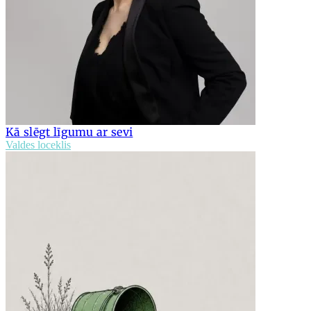
Kā slēgt līgumu ar sevi
Valdes loceklis