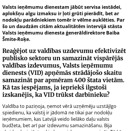
Valsts ieņēmumu dienestam jābūt servisa iestādei,
aplokšņu algu izmaksu ir ļoti grūti pierādīt, bet ar
nodokļu parādniekiem tomēr ir vēlme auklēties. Par
šo un daudzām citām aktualitātēm intervijā stāsta
Valsts ieņēmumu dienesta ģenerāldirektore Baiba
Šmite-Roķe.
Reaģējot uz valdības uzdevumu efektivizēt
publisko sektoru un samazināt vispārējās
valdības izdevumus, Valsts ieņēmumu
dienests (VID) apņēmās strādājošo skaitu
samazināt par apmēram 400 štata vietām.
Kā tas iespējams, ja iepriekš ilgstoši
izskanējis, ka VID trūkst darbinieku?
Valdība to paziņoja, ņemot vērā uzņēmēju uzstājīgo
spiedienu, ka valstij ir jādomā ne tikai par nodokļu
ieņēmumiem, kas Latvijā veido lielāko daļu valsts
budžeta, bet arī par izdevumu samazināšanu. Bija