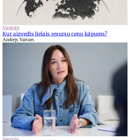
Viedokļi
Kur aizvedīs lielais resursu cenu kāpums?
Andrejs Vaivars
Intervija