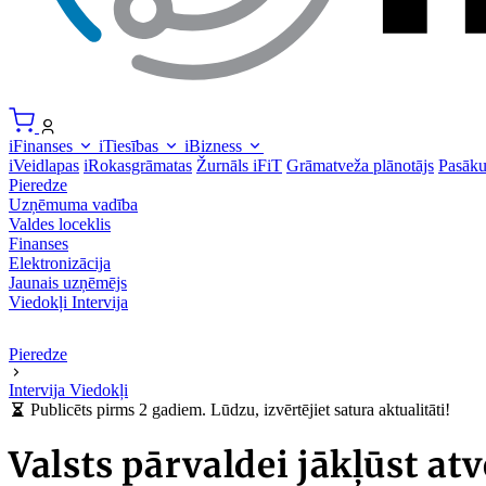
iFinanses
iTiesības
iBizness
iVeidlapas
iRokasgrāmatas
Žurnāls iFiT
Grāmatveža plānotājs
Pasāk
Pieredze
Uzņēmuma vadība
Valdes loceklis
Finanses
Elektronizācija
Jaunais uzņēmējs
Viedokļi
Intervija
Pieredze
Intervija
Viedokļi
Publicēts pirms 2 gadiem. Lūdzu, izvērtējiet satura aktualitāti!
Valsts pārvaldei jākļūst at