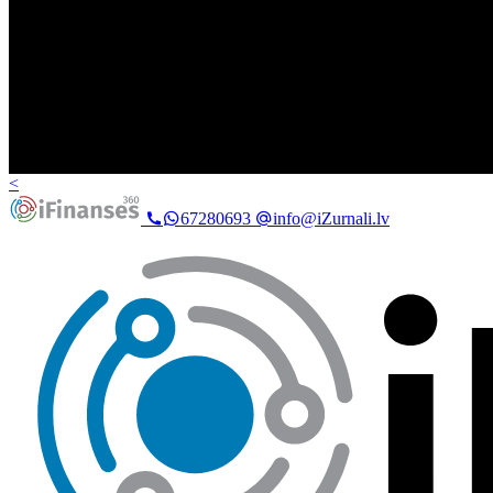
<
67280693
info@iZurnali.lv