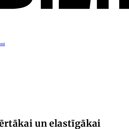
umi
vērtākai un elastīgākai