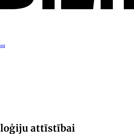
umi
oģiju attīstībai