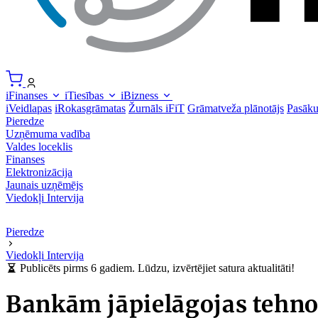
iFinanses
iTiesības
iBizness
iVeidlapas
iRokasgrāmatas
Žurnāls iFiT
Grāmatveža plānotājs
Pasāk
Pieredze
Uzņēmuma vadība
Valdes loceklis
Finanses
Elektronizācija
Jaunais uzņēmējs
Viedokļi
Intervija
Pieredze
Viedokļi
Intervija
Publicēts pirms 6 gadiem. Lūdzu, izvērtējiet satura aktualitāti!
Bankām jāpielāgojas tehnol