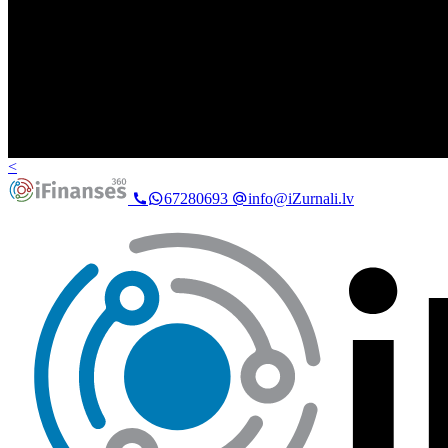
<
67280693
info@iZurnali.lv