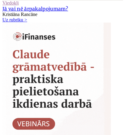
Viedokļi
Jā vai nē ārpakalpojumam?
Kristiāna Rancāne
Uz rubriku >