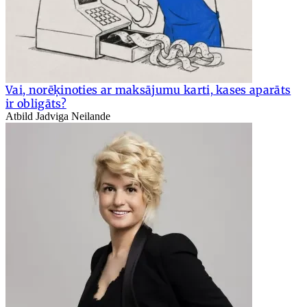
Vai, norēķinoties ar maksājumu karti, kases aparāts
ir obligāts?
Atbild Jadviga Neilande