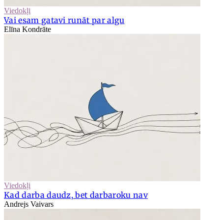
Viedokļi
Vai esam gatavi runāt par algu
Elīna Kondrāte
Viedokļi
Kad darba daudz, bet darbaroku nav
Andrejs Vaivars