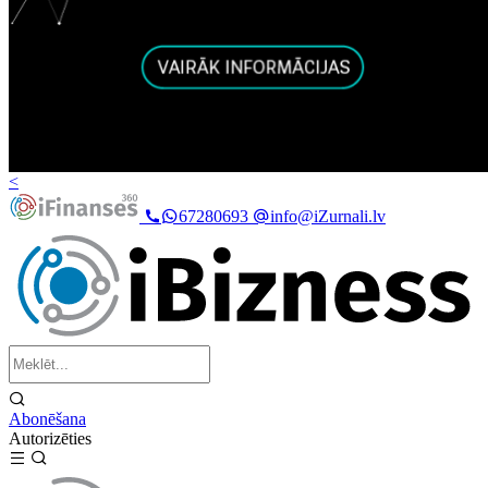
<
67280693
info@iZurnali.lv
Abonēšana
Autorizēties