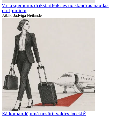
Vai uzņēmums drīkst atteikties no skaidras naudas
darījumiem
Atbild Jadviga Neilande
Kā komandējumā nosūtīt valdes locekli?