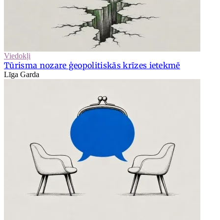
Viedokļi
Tūrisma nozare ģeopolitiskās krīzes ietekmē
Līga Garda