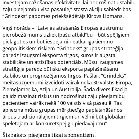
investējam ražošanas efektivitātē, lai nodrošinātu stabilu
zāļu pieejamību visā pasaulē,” stāsta akciju sabiedrības
“Grindeks” padomes priekšsēdētājs Kirovs Lipmans.
Viņš norāda – “Latvijas atrašanās Eiropas austrumu
pierobežā mums uzliek īpašu atbildību – būt spējīgiem
pielāgoties un būt iespējami neatkarīgākiem no
ģeopolitiskiem riskiem. “Grindeks” grupas stratēģija
paredz izaugsmi eksporta tirgos, kuros ir augsta
stabilitāte un attīstības potenciāls. Mūsu izaugsmes
stratēģija paredz būtisku eksporta paplašināšanu
stabilos un prognozējamos tirgos. Pašlaik “Grindeks”
meitasuzņēmumi izveidoti vairāk nekā 30 valstīs Eiropā,
Ziemeļamerikā, Āzijā un Austrālijā. Šāda diversifikācija
palīdz mazināt riskus un nodrošināt zāļu pieejamību
pacientiem vairāk nekā 100 valstīs visā pasaulē. Tas
apliecina mūsu grupas mērķtiecīgo paplašināšanos
ārpus tradicionālajiem tirgiem un vēlmi būt globālam
spēlētājam ar konkurētspējīgu piedāvājumu”.
Šis raksts pieejams tikai abonentiem!