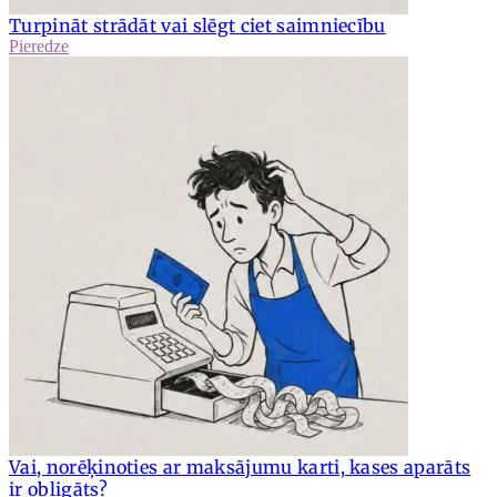
Turpināt strādāt vai slēgt ciet saimniecību
Pieredze
Vai, norēķinoties ar maksājumu karti, kases aparāts
ir obligāts?