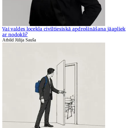
Vai valdes locekļa civiltiesiskā apdrošināšana jāapliek
ar nodokli?
Atbild Jūlija Sauša