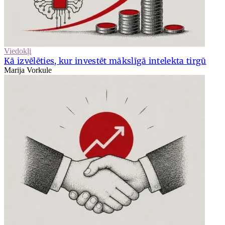
Viedokļi
Kā izvēlēties, kur investēt mākslīgā intelekta tirgū
Marija Vorkule