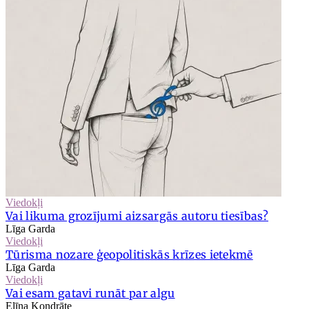
Viedokļi
Vai likuma grozījumi aizsargās autoru tiesības?
Līga Garda
Viedokļi
Tūrisma nozare ģeopolitiskās krīzes ietekmē
Līga Garda
Viedokļi
Vai esam gatavi runāt par algu
Elīna Kondrāte