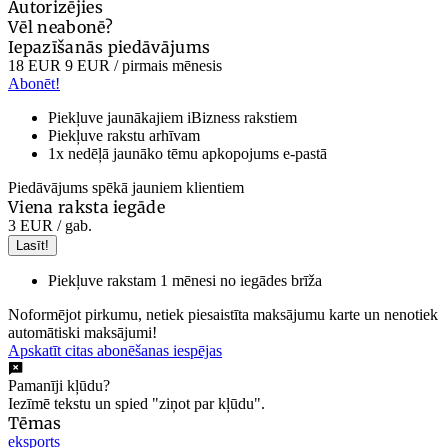
Autorizējies
Vēl neabonē?
Iepazīšanās piedāvājums
18 EUR
9 EUR
/ pirmais mēnesis
Abonēt!
Piekļuve jaunākajiem iBizness rakstiem
Piekļuve rakstu arhīvam
1x nedēļā jaunāko tēmu apkopojums e-pastā
Piedāvājums spēkā jauniem klientiem
Viena raksta iegāde
3 EUR
/ gab.
Lasīt!
Piekļuve rakstam 1 mēnesi no iegādes brīža
Noformējot pirkumu, netiek piesaistīta maksājumu karte un nenotiek
automātiski maksājumi!
Apskatīt citas abonēšanas iespējas
Pamanīji kļūdu?
Iezīmē tekstu un spied "ziņot par kļūdu".
Tēmas
eksports