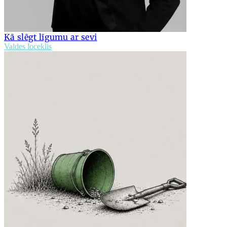
Kā slēgt līgumu ar sevi
Valdes loceklis