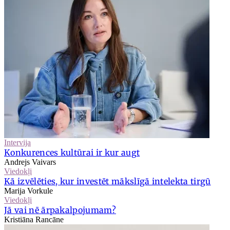
Intervija
Konkurences kultūrai ir kur augt
Andrejs Vaivars
Viedokļi
Kā izvēlēties, kur investēt mākslīgā intelekta tirgū
Marija Vorkule
Viedokļi
Jā vai nē ārpakalpojumam?
Kristiāna Rancāne