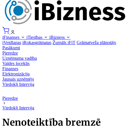
iFinanses
iTiesības
iBizness
iVeidlapas
iRokasgrāmatas
Žurnāls iFiT
Grāmatveža plānotājs
Pasākumi
Pieredze
Uzņēmuma vadība
Valdes loceklis
Finanses
Elektronizācija
Jaunais uzņēmējs
Viedokļi
Intervija
Pieredze
Viedokļi
Intervija
Nenoteiktība bremzē