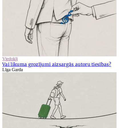
Viedokļi
Vai likuma grozījumi aizsargās autoru tiesības?
Līga Garda