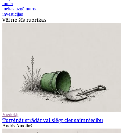
muita
meitas uzņēmums
investīcijas
Vēl no šīs rubrikas
Viedokļi
Turpināt strādāt vai slēgt ciet saimniecību
Andris Amoliņš