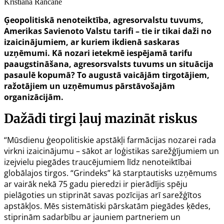
Kristiāna Rancāne
Ģeopolitiskā nenoteiktība, agresorvalstu tuvums,
Amerikas Savienoto Valstu tarifi – tie ir tikai daži no
izaicinājumiem, ar kuriem ikdienā saskaras
uzņēmumi. Kā nozari ietekmē iespējamā tarifu
paaugstināšana, agresorsvalsts tuvums un situācija
pasaulē kopumā? To augustā vaicājām tirgotājiem,
ražotājiem un uzņēmumus pārstāvošajām
organizācijām.
Dažādi tirgi ļauj mazināt riskus
“Mūsdienu ģeopolitiskie apstākļi farmācijas nozarei rada
virkni izaicinājumu – sākot ar loģistikas sarežģījumiem un
izejvielu piegādes traucējumiem līdz nenoteiktībai
globālajos tirgos. “Grindeks” kā starptautisks uzņēmums
ar vairāk nekā 75 gadu pieredzi ir pierādījis spēju
pielāgoties un stiprināt savas pozīcijas arī sarežģītos
apstākļos. Mēs sistemātiski pārskatām piegādes ķēdes,
stiprinām sadarbību ar jauniem partneriem un