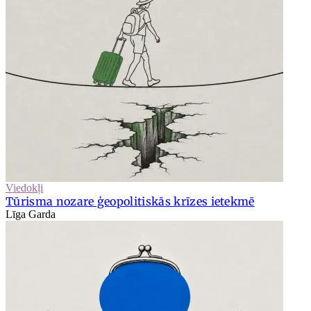
Viedokļi
Tūrisma nozare ģeopolitiskās krīzes ietekmē
Līga Garda