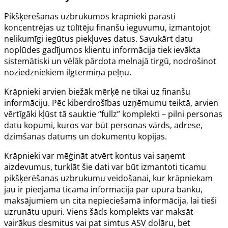
Pikšķerēšanas uzbrukumos krāpnieki parasti
koncentrējas uz tūlītēju finanšu ieguvumu, izmantojot
nelikumīgi iegūtus piekļuves datus. Savukārt datu
noplūdes gadījumos klientu informācija tiek ievākta
sistemātiski un vēlāk pārdota melnajā tirgū, nodrošinot
noziedzniekiem ilgtermiņa peļņu.
Krāpnieki arvien biežāk mērķē ne tikai uz finanšu
informāciju. Pēc kiberdrošības uzņēmumu teiktā, arvien
vērtīgāki kļūst tā sauktie “fullz” komplekti – pilni personas
datu kopumi, kuros var būt personas vārds, adrese,
dzimšanas datums un dokumentu kopijas.
Krāpnieki var mēģināt atvērt kontus vai saņemt
aizdevumus, turklāt šie dati var būt izmantoti ticamu
pikšķerēšanas uzbrukumu veidošanai, kur krāpniekam
jau ir pieejama ticama informācija par upura banku,
maksājumiem un cita nepieciešamā informācija, lai tieši
uzrunātu upuri. Viens šāds komplekts var maksāt
vairākus desmitus vai pat simtus ASV dolāru, bet