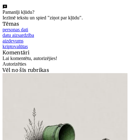
Pamanīji kļūdu?
Iezīmē tekstu un spied "ziņot par kļūdu".
Tēmas
personas dati
datu aizsardzība
aizdevums
kriptovalūtas
Komentāri
Lai komentētu, autorizējies!
Autorizēties
Vēl no šīs rubrikas