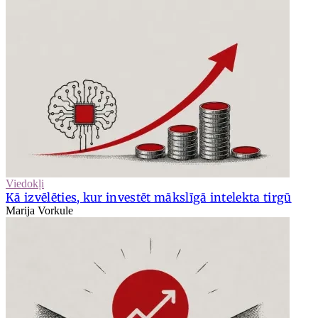
Viedokļi
Kā izvēlēties, kur investēt mākslīgā intelekta tirgū
Marija Vorkule