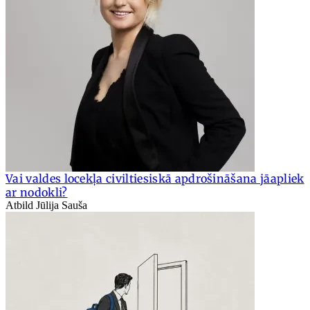
Vai valdes locekļa civiltiesiskā apdrošināšana jāapliek
ar nodokli?
Atbild Jūlija Sauša