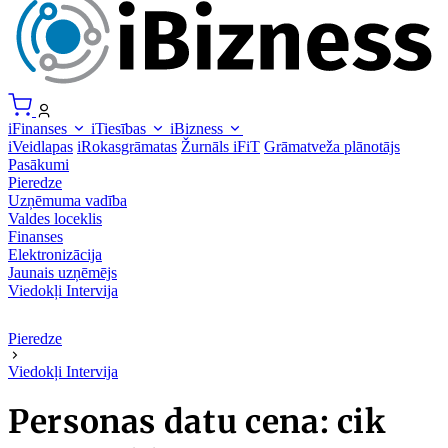
iFinanses
iTiesības
iBizness
iVeidlapas
iRokasgrāmatas
Žurnāls iFiT
Grāmatveža plānotājs
Pasākumi
Pieredze
Uzņēmuma vadība
Valdes loceklis
Finanses
Elektronizācija
Jaunais uzņēmējs
Viedokļi
Intervija
Pieredze
Viedokļi
Intervija
Personas datu cena: cik