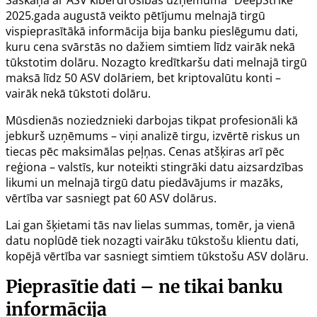
2025.gada augustā veikto pētījumu melnajā tirgū
vispieprasītākā informācija bija banku pieslēgumu dati,
kuru cena svārstās no dažiem simtiem līdz vairāk nekā
tūkstotim dolāru. Nozagto kredītkaršu dati melnajā tirgū
maksā līdz 50 ASV dolāriem, bet kriptovalūtu konti –
vairāk nekā tūkstoti dolāru.
Mūsdienās noziedznieki darbojas tikpat profesionāli kā
jebkurš uzņēmums – viņi analizē tirgu, izvērtē riskus un
tiecas pēc maksimālas peļņas. Cenas atšķiras arī pēc
reģiona – valstīs, kur noteikti stingrāki datu aizsardzības
likumi un melnajā tirgū datu piedāvājums ir mazāks,
vērtība var sasniegt pat 60 ASV dolārus.
Lai gan šķietami tās nav lielas summas, tomēr, ja vienā
datu noplūdē tiek nozagti vairāku tūkstošu klientu dati,
kopējā vērtība var sasniegt simtiem tūkstošu ASV dolāru.
Pieprasītie dati – ne tikai banku
informācija