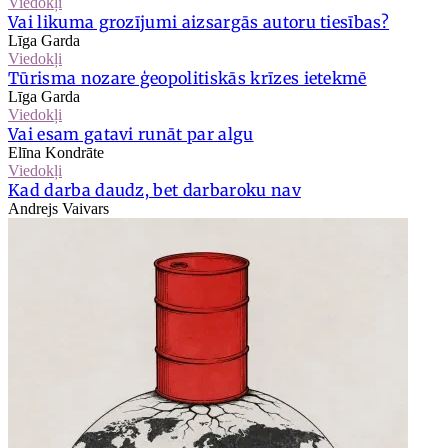
Viedokļi
Vai likuma grozījumi aizsargās autoru tiesības?
Līga Garda
Viedokļi
Tūrisma nozare ģeopolitiskās krīzes ietekmē
Līga Garda
Viedokļi
Vai esam gatavi runāt par algu
Elīna Kondrāte
Viedokļi
Kad darba daudz, bet darbaroku nav
Andrejs Vaivars