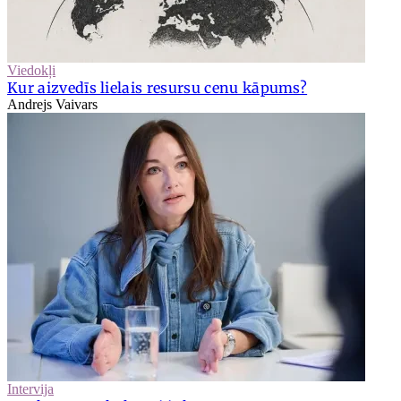
Viedokļi
Kur aizvedīs lielais resursu cenu kāpums?
Andrejs Vaivars
Intervija