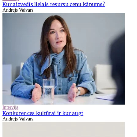
Kur aizvedīs lielais resursu cenu kāpums?
Andrejs Vaivars
Intervija
Konkurences kultūrai ir kur augt
Andrejs Vaivars