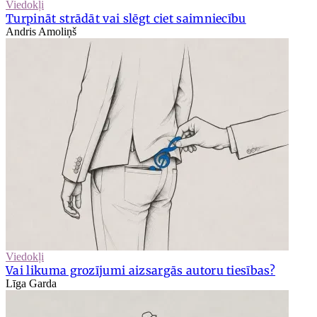
Viedokļi
Turpināt strādāt vai slēgt ciet saimniecību
Andris Amoliņš
Viedokļi
Vai likuma grozījumi aizsargās autoru tiesības?
Līga Garda