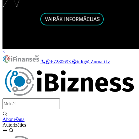
<
67280693
info@iZurnali.lv
Abonēšana
Autorizēties