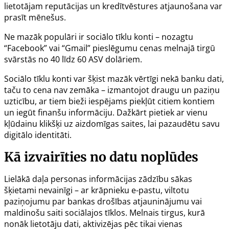
lietotājam reputācijas un kredītvēstures atjaunošana var
prasīt mēnešus.
Ne mazāk populāri ir sociālo tīklu konti – nozagtu
“Facebook” vai “Gmail” pieslēgumu cenas melnajā tirgū
svārstās no 40 līdz 60 ASV dolāriem.
Sociālo tīklu konti var šķist mazāk vērtīgi nekā banku dati,
taču to cena nav zemāka – izmantojot draugu un paziņu
uzticību, ar tiem bieži iespējams piekļūt citiem kontiem
un iegūt finanšu informāciju. Dažkārt pietiek ar vienu
kļūdainu klikšķi uz aizdomīgas saites, lai pazaudētu savu
digitālo identitāti.
Kā izvairīties no datu noplūdes
Lielākā daļa personas informācijas zādzību sākas
šķietami nevainīgi – ar krāpnieku e-pastu, viltotu
paziņojumu par bankas drošības atjauninājumu vai
maldinošu saiti sociālajos tīklos. Melnais tirgus, kurā
nonāk lietotāju dati, aktivizējas pēc tikai vienas