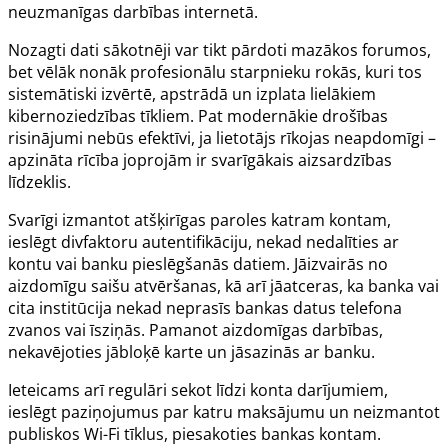
neuzmanīgas darbības internetā.
Nozagti dati sākotnēji var tikt pārdoti mazākos forumos,
bet vēlāk nonāk profesionālu starpnieku rokās, kuri tos
sistemātiski izvērtē, apstrādā un izplata lielākiem
kibernoziedzības tīkliem. Pat modernākie drošības
risinājumi nebūs efektīvi, ja lietotājs rīkojas neapdomīgi –
apzināta rīcība joprojām ir svarīgākais aizsardzības
līdzeklis.
Svarīgi izmantot atšķirīgas paroles katram kontam,
ieslēgt divfaktoru autentifikāciju, nekad nedalīties ar
kontu vai banku pieslēgšanās datiem. Jāizvairās no
aizdomīgu saišu atvēršanas, kā arī jāatceras, ka banka vai
cita institūcija nekad neprasīs bankas datus telefona
zvanos vai īsziņās. Pamanot aizdomīgas darbības,
nekavējoties jābloķē karte un jāsazinās ar banku.
Ieteicams arī regulāri sekot līdzi konta darījumiem,
ieslēgt paziņojumus par katru maksājumu un neizmantot
publiskos Wi-Fi tīklus, piesakoties bankas kontam.