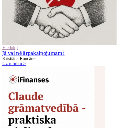
Viedokļi
Jā vai nē ārpakalpojumam?
Kristiāna Rancāne
Uz rubriku >