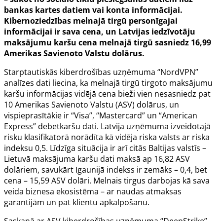
bankas kartes datiem vai konta informācijai.
Kibernoziedzības melnajā tirgū personīgajai
informācijai ir sava cena, un Latvijas iedzīvotāju
maksājumu karšu cena melnajā tirgū sasniedz 16,99
Amerikas Savienoto Valstu dolārus.
Starptautiskās kiberdrošības uzņēmuma “NordVPN”
analīzes dati liecina, ka melnajā tirgū tirgoto maksājumu
karšu informācijas vidējā cena bieži vien nesasniedz pat
10 Amerikas Savienoto Valstu (ASV) dolārus, un
vispieprasītākie ir “Visa”, “Mastercard” un “American
Express” debetkaršu dati. Latvija uzņēmuma izveidotajā
risku klasifikatorā norādīta kā vidēja riska valsts ar riska
indeksu 0,5. Līdzīga situācija ir arī citās Baltijas valstīs –
Lietuvā maksājuma karšu dati maksā ap 16,82 ASV
dolāriem, savukārt Igaunijā indekss ir zemāks – 0,4, bet
cena – 15,59 ASV dolāri. Melnais tirgus darbojas kā sava
veida biznesa ekosistēma – ar naudas atmaksas
garantijām un pat klientu apkalpošanu.
Saskaņā ar ASV kiberdrošības uzņēmuma “DeepStrike”