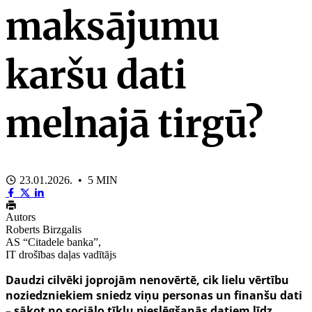
maksājumu
karšu dati
melnajā tirgū?
23.01.2026. • 5 MIN
Autors
Roberts Birzgalis
AS “Citadele banka”,
IT drošības daļas vadītājs
Daudzi cilvēki joprojām nenovērtē, cik lielu vērtību
noziedzniekiem sniedz viņu personas un finanšu dati
– sākot no sociālo tīklu pieslēgšanās datiem līdz