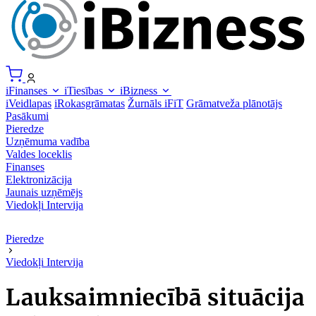
iFinanses
iTiesības
iBizness
iVeidlapas
iRokasgrāmatas
Žurnāls iFiT
Grāmatveža plānotājs
Pasākumi
Pieredze
Uzņēmuma vadība
Valdes loceklis
Finanses
Elektronizācija
Jaunais uzņēmējs
Viedokļi
Intervija
Pieredze
Viedokļi
Intervija
Lauksaimniecībā situācija