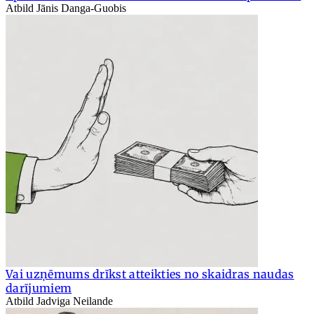
Atbild Jānis Danga-Guobis
Vai uzņēmums drīkst atteikties no skaidras naudas
darījumiem
Atbild Jadviga Neilande