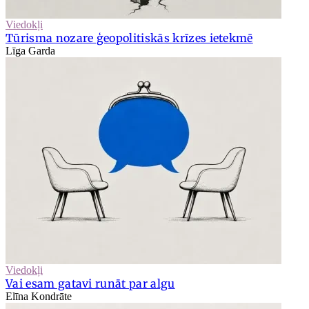
Viedokļi
Tūrisma nozare ģeopolitiskās krīzes ietekmē
Līga Garda
Viedokļi
Vai esam gatavi runāt par algu
Elīna Kondrāte