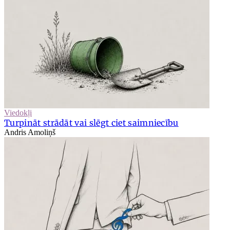
Viedokļi
Turpināt strādāt vai slēgt ciet saimniecību
Andris Amoliņš