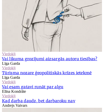
Viedokļi
Vai likuma grozījumi aizsargās autoru tiesības?
Līga Garda
Viedokļi
Tūrisma nozare ģeopolitiskās krīzes ietekmē
Līga Garda
Viedokļi
Vai esam gatavi runāt par algu
Elīna Kondrāte
Viedokļi
Kad darba daudz, bet darbaroku nav
Andrejs Vaivars