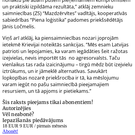
un praktiski izpildāma rezultāta,” atklāj zemnieku
saimniecības (ZS) “Mazdzērvītes” vadītājs, kooperatīvās
sabiedrības “Piena loģistika” padomes priekšsēdētājs
Jānis Ločmelis.
Viņš arī atklāj, ka piensaimniecības nozari joprojām
ietekmē Krievijai noteiktās sankcijas. “Mēs esam Latvijas
patrioti un lepojamies, ka varam iegādāties šeit ražotas
izejvielas, nevis importēt tās no agresorvalsts. Taču
vienlaikus tas rada izaicinājumu – tirgū mēdz būt izejvielu
iztrūkums, un ir jāmeklē alternatīvas. Savukārt
lopkopības nozarē priekšrocība ir tā, ka mēslojumu
varam iegūt no pašu saimniecībā pieejamajiem
resursiem, un tā apjoms ir pietiekams.”
Šis raksts pieejams tikai abonentiem!
Autorizējies
Vēl neabonē?
Iepazīšanās piedāvājums
18 EUR
9 EUR
/ pirmais mēnesis
Abonēt!