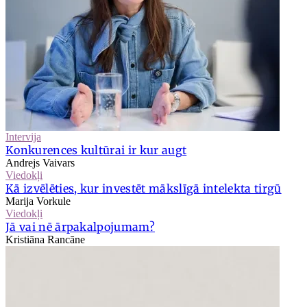
Intervija
Konkurences kultūrai ir kur augt
Andrejs Vaivars
Viedokļi
Kā izvēlēties, kur investēt mākslīgā intelekta tirgū
Marija Vorkule
Viedokļi
Jā vai nē ārpakalpojumam?
Kristiāna Rancāne