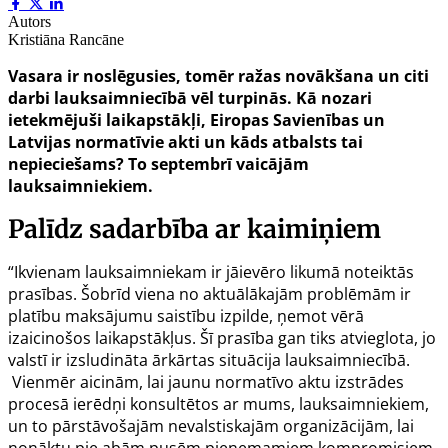
Autors
Kristiāna Rancāne
Vasara ir noslēgusies, tomēr ražas novākšana un citi
darbi lauksaimniecībā vēl turpinās. Kā nozari
ietekmējuši laikapstākļi, Eiropas Savienības un
Latvijas normatīvie akti un kāds atbalsts tai
nepieciešams? To septembrī vaicājām
lauksaimniekiem.
Palīdz sadarbība ar kaimiņiem
“Ikvienam lauksaimniekam ir jāievēro likumā noteiktās
prasības. Šobrīd viena no aktuālākajām problēmām ir
platību maksājumu saistību izpilde, ņemot vērā
izaicinošos laikapstākļus. Šī prasība gan tiks atvieglota, jo
valstī ir izsludināta ārkārtas situācija lauksaimniecībā.
Vienmēr aicinām, lai jaunu normatīvo aktu izstrādes
procesā ierēdņi konsultētos ar mums, lauksaimniekiem,
un to pārstāvošajām nevalstiskajām organizācijām, lai
nonāktu pie abām pusēm pieņemamiem kompromisiem