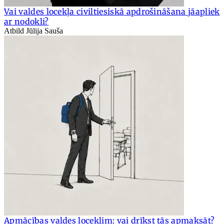
Vai valdes locekļa civiltiesiskā apdrošināšana jāapliek
ar nodokli?
Atbild Jūlija Sauša
Apmācības valdes loceklim: vai drīkst tās apmaksāt?