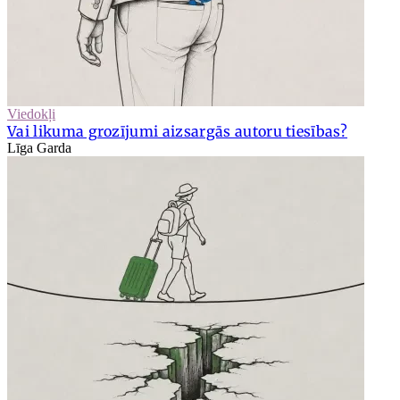
Viedokļi
Vai likuma grozījumi aizsargās autoru tiesības?
Līga Garda