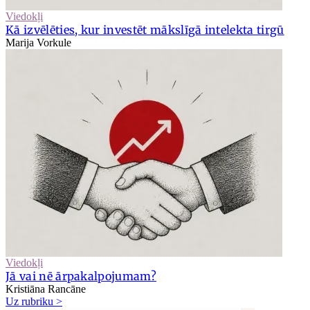
Viedokļi
Kā izvēlēties, kur investēt mākslīgā intelekta tirgū
Marija Vorkule
Viedokļi
Jā vai nē ārpakalpojumam?
Kristiāna Rancāne
Uz rubriku >