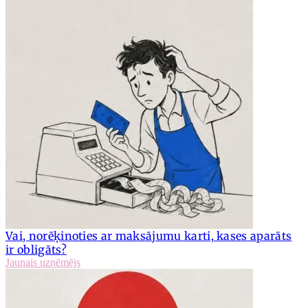
Vai, norēķinoties ar maksājumu karti, kases aparāts
ir obligāts?
Jaunais uzņēmējs