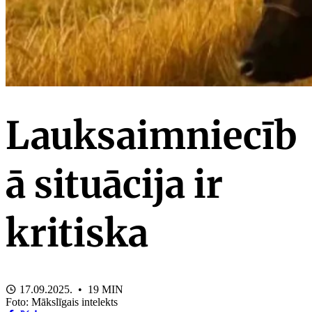
Lauksaimniecīb
ā situācija ir
kritiska
17.09.2025. • 19 MIN
Foto: Mākslīgais intelekts