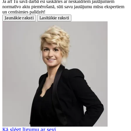
Ja arī Tu savā darbā esi saskāries ar neskaidriem jautājumiem
normatīvo aktu piemērošanā, sūti savu jautājumu mūsu ekspertiem
un centīsimies palīdzēt!
Jaunākie raksti
Lasītākie raksti
Kā slēgt līgumu ar sevi