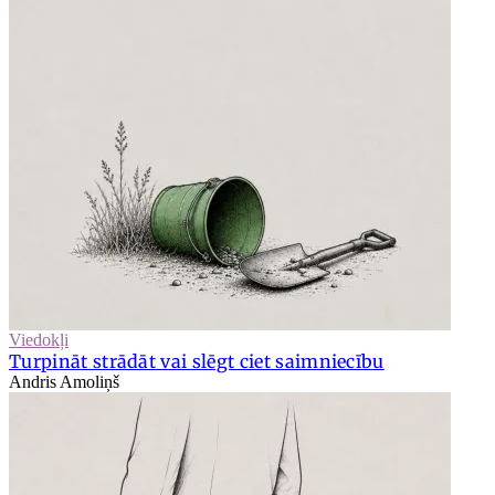
Viedokļi
Turpināt strādāt vai slēgt ciet saimniecību
Andris Amoliņš