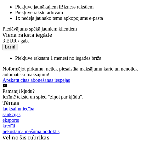
Piekļuve jaunākajiem iBizness rakstiem
Piekļuve rakstu arhīvam
1x nedēļā jaunāko tēmu apkopojums e-pastā
Piedāvājums spēkā jauniem klientiem
Viena raksta iegāde
3 EUR
/ gab.
Lasīt!
Piekļuve rakstam 1 mēnesi no iegādes brīža
Noformējot pirkumu, netiek piesaistīta maksājumu karte un nenotiek
automātiski maksājumi!
Apskatīt citas abonēšanas iespējas
Pamanīji kļūdu?
Iezīmē tekstu un spied "ziņot par kļūdu".
Tēmas
lauksaimniecība
sankcijas
eksports
kredīti
nekustamā īpašuma nodoklis
Vēl no šīs rubrikas