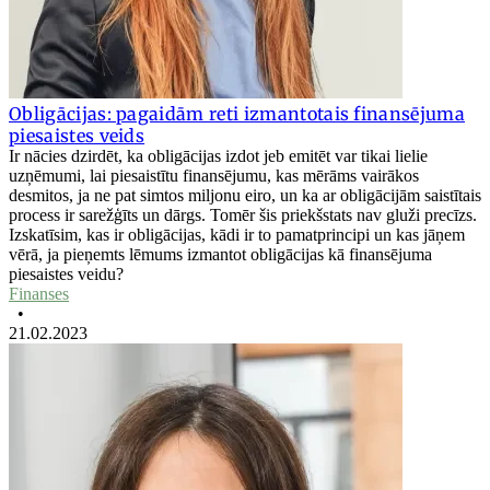
Obligācijas: pagaidām reti izmantotais finansējuma
piesaistes veids
Ir nācies dzirdēt, ka obligācijas izdot jeb emitēt var tikai lielie
uzņēmumi, lai piesaistītu finansējumu, kas mērāms vairākos
desmitos, ja ne pat simtos miljonu eiro, un ka ar obligācijām saistītais
process ir sarežģīts un dārgs. Tomēr šis priekšstats nav gluži precīzs.
Izskatīsim, kas ir obligācijas, kādi ir to pamatprincipi un kas jāņem
vērā, ja pieņemts lēmums izmantot obligācijas kā finansējuma
piesaistes veidu?
Finanses
•
21.02.2023