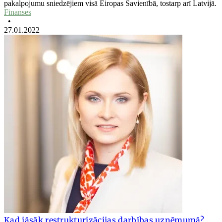
pakalpojumu sniedzējiem visā Eiropas Savienībā, tostarp arī Latvijā.
Finanses
•
27.01.2022
Kad jāsāk restrukturizācijas darbības uzņēmumā?