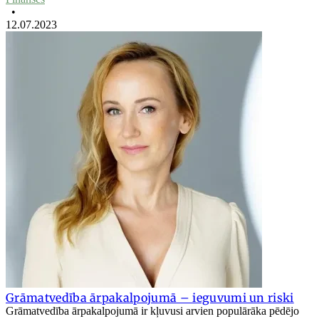
•
12.07.2023
Grāmatvedība ārpakalpojumā – ieguvumi un riski
Grāmatvedība ārpakalpojumā ir kļuvusi arvien populārāka pēdējo