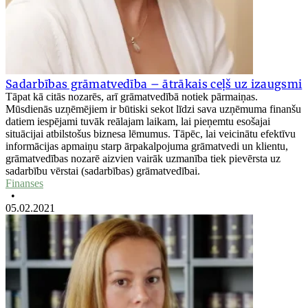
Sadarbības grāmatvedība – ātrākais ceļš uz izaugsmi
Tāpat kā citās nozarēs, arī grāmatvedībā notiek pārmaiņas.
Mūsdienās uzņēmējiem ir būtiski sekot līdzi sava uzņēmuma finanšu
datiem iespējami tuvāk reālajam laikam, lai pieņemtu esošajai
situācijai atbilstošus biznesa lēmumus. Tāpēc, lai veicinātu efektīvu
informācijas apmaiņu starp ārpakalpojuma grāmatvedi un klientu,
grāmatvedības nozarē aizvien vairāk uzmanība tiek pievērsta uz
sadarbību vērstai (sadarbības) grāmatvedībai.
Finanses
•
05.02.2021