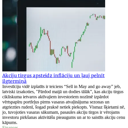
Akciju tirgus apsteidz inflāciju un ļauj pelnīt
ilgtermiņā
Investīciju vidē izplatīts ir teiciens “Sell in May and go away” jeb,
latviski izsakoties, "Pārdod maijā un dodies tālāk”, kas akciju tirgus
cikliskuma ietvaros aktīvajiem investoriem nozīmē izpārdot
vērtspapīru portfeļus pirms vasaras atvaļinājuma sezonas un
atgriezties rudenī, šogad praksē netiek piekopts. Vismaz šķietami nē,
jo, tuvojoties vasaras sākumam, pasaules akciju tirgos ir vērojams
investoru pirkšanas aktivitāšu pieaugums un ar to saistīts akciju cenu
kāpums.
Finanses