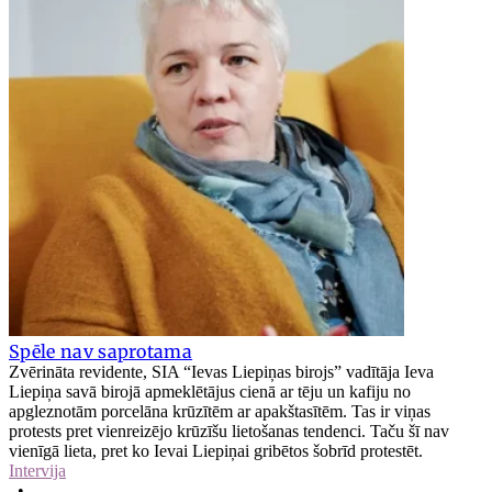
Spēle nav saprotama
Zvērināta revidente, SIA “Ievas Liepiņas birojs” vadītāja Ieva
Liepiņa savā birojā apmeklētājus cienā ar tēju un kafiju no
apgleznotām porcelāna krūzītēm ar apakštasītēm. Tas ir viņas
protests pret vienreizējo krūzīšu lietošanas tendenci. Taču šī nav
vienīgā lieta, pret ko Ievai Liepiņai gribētos šobrīd protestēt.
Intervija
•