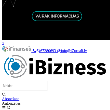
<
67280693
info@iZurnali.lv
Abonēšana
Autorizēties