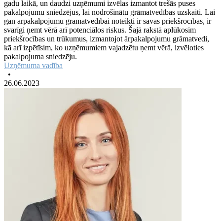
gadu laikā, un daudzi uzņēmumi izvēlas izmantot trešās puses
pakalpojumu sniedzējus, lai nodrošinātu grāmatvedības uzskaiti. Lai
gan ārpakalpojumu grāmatvedībai noteikti ir savas priekšrocības, ir
svarīgi ņemt vērā arī potenciālos riskus. Šajā rakstā aplūkosim
priekšrocības un trūkumus, izmantojot ārpakalpojumu grāmatvedi,
kā arī izpētīsim, ko uzņēmumiem vajadzētu ņemt vērā, izvēloties
pakalpojuma sniedzēju.
Uzņēmuma vadība
•
26.06.2023