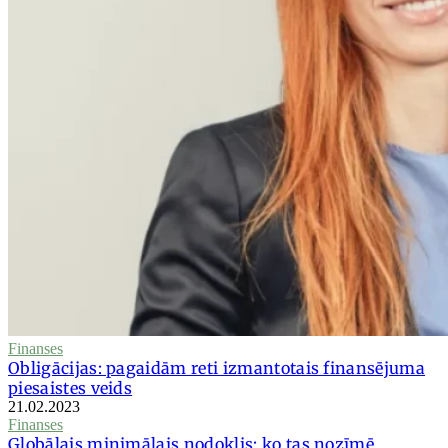
Finanses
Obligācijas: pagaidām reti izmantotais finansējuma
piesaistes veids
21.02.2023
Finanses
Globālais minimālais nodoklis: ko tas nozīmē