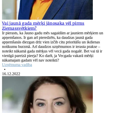
Vai jaunā gada mērķi jānosaka vēl pirms
Ziemassvētkiem?
Ir pierasts, ka Jauno gadu mēs sagaidām ar jauniem mērķiem un
apņemšanos. Ir gan arī pieredzēts, ka daudzas jaunā gada
apņemšanās diezgan drīz vien izčib citu prioritāšu un ikdienas
notikumu burzmā. Arī daudzos uzņēmumos ir ierasta prakse –
noteikt nākamā gada mērķus vēl vecā gada nogalē. Bet vai tā ir
vienīgā pareizā pieeja? Ko darīt, ja Vecgada vakarā mērķi
nākamajam gadam vēl nav noteikti?
Uzņēmuma vadība
•
16.12.2022