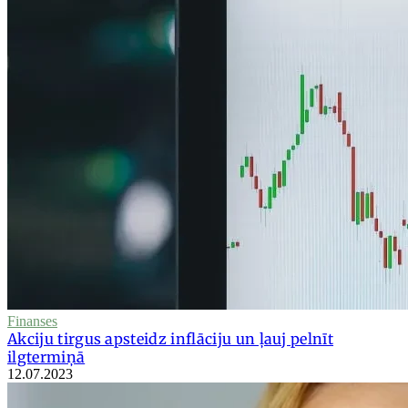
Finanses
Akciju tirgus apsteidz inflāciju un ļauj pelnīt
ilgtermiņā
12.07.2023