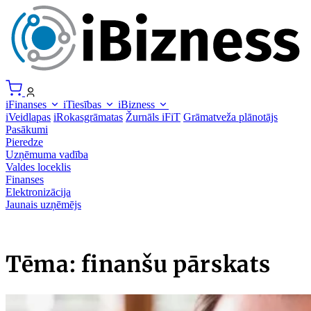
iFinanses
iTiesības
iBizness
iVeidlapas
iRokasgrāmatas
Žurnāls iFiT
Grāmatveža plānotājs
Pasākumi
Pieredze
Uzņēmuma vadība
Valdes loceklis
Finanses
Elektronizācija
Jaunais uzņēmējs
Tēma: finanšu pārskats