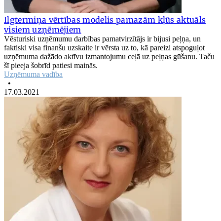
Ilgtermiņa vērtības modelis pamazām kļūs aktuāls
visiem uzņēmējiem
Vēsturiski uzņēmumu darbības pamatvirzītājs ir bijusi peļņa, un
faktiski visa finanšu uzskaite ir vērsta uz to, kā pareizi atspoguļot
uzņēmuma dažādo aktīvu izmantojumu ceļā uz peļņas gūšanu. Taču
šī pieeja šobrīd patiesi mainās.
Uzņēmuma vadība
•
17.03.2021