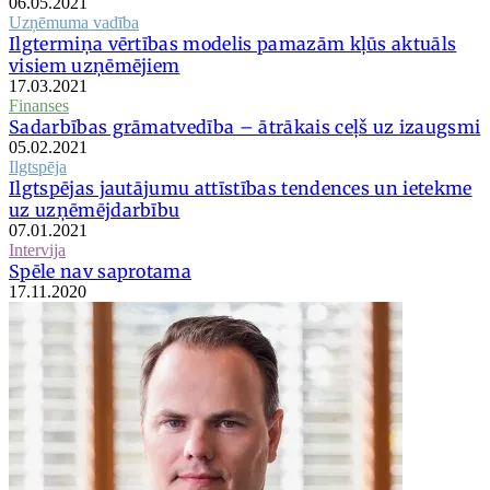
06.05.2021
Uzņēmuma vadība
Ilgtermiņa vērtības modelis pamazām kļūs aktuāls
visiem uzņēmējiem
17.03.2021
Finanses
Sadarbības grāmatvedība – ātrākais ceļš uz izaugsmi
05.02.2021
Ilgtspēja
Ilgtspējas jautājumu attīstības tendences un ietekme
uz uzņēmējdarbību
07.01.2021
Intervija
Spēle nav saprotama
17.11.2020