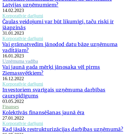
Latvijas uzņēmumiem?
14.02.2023
Korporatīvie darījumi
Čaulas veidojumi var būt likumīgi, taču riski ir
jāapzinās
31.01.2023
Korporatīvie darījumi
Vai grāmatvedim jānodod datu bāze uzņēmuma
vadītājam?
16.01.2023
Uzņēmuma vadība
Vai jaunā gada mērķi jānosaka vēl pirms
Ziemassvētkiem?
16.12.2022
Korporatīvie darījumi
Investoriem svarīgais uzņēmuma darbības
caurspīdīgums
03.05.2022
Finanses
Kolektīvās finansēšanas jaunā ēra
27.01.2022
Korporatīvie darījumi
Kad jāsāk restrukturizācijas darbības uzņēmumā?