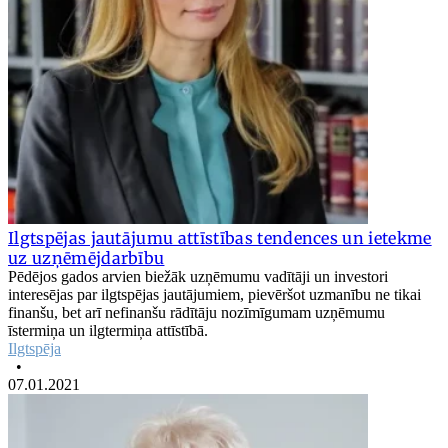
Ilgtspējas jautājumu attīstības tendences un ietekme
uz uzņēmējdarbību
Pēdējos gados arvien biežāk uzņēmumu vadītāji un investori
interesējas par ilgtspējas jautājumiem, pievēršot uzmanību ne tikai
finanšu, bet arī nefinanšu rādītāju nozīmīgumam uzņēmumu
īstermiņa un ilgtermiņa attīstībā.
Ilgtspēja
•
07.01.2021