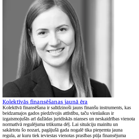
Kolektīvās finansēšanas jaunā ēra
Kolektīvā finansēšana ir salīdzinoši jauns finanšu instruments, kas
beidzamajos gados piedzīvojis attīstību, taču vienlaikus ir
izgaismojušās arī dažādas juridiskās nianses un neskaidrības vienota
normatīvā regulējuma trūkuma dēļ. Lai situāciju mainītu un
sakārtotu šo nozari, pagājušā gada nogalē tika pieņemta jauna
regula, ar kuru tiek ieviestas vienotas prasības pūļa finansējuma