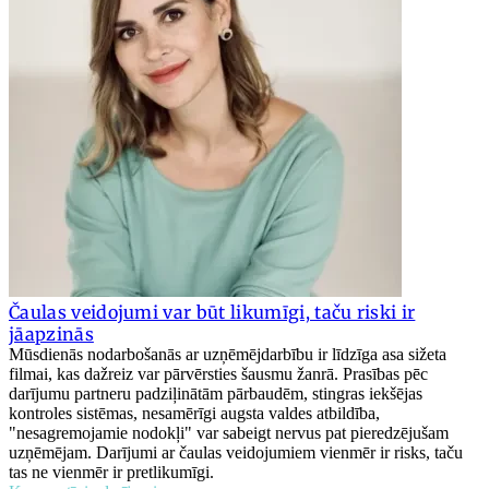
Čaulas veidojumi var būt likumīgi, taču riski ir
jāapzinās
Mūsdienās nodarbošanās ar uzņēmējdarbību ir līdzīga asa sižeta
filmai, kas dažreiz var pārvērsties šausmu žanrā. Prasības pēc
darījumu partneru padziļinātām pārbaudēm, stingras iekšējas
kontroles sistēmas, nesamērīgi augsta valdes atbildība,
"nesagremojamie nodokļi" var sabeigt nervus pat pieredzējušam
uzņēmējam. Darījumi ar čaulas veidojumiem vienmēr ir risks, taču
tas ne vienmēr ir pretlikumīgi.