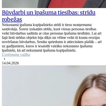
Būvdarbi un īpašuma tiesības: strīdu
robežas
Nekustamā īpašuma kopīpašnieku strīdi ir tiesu neatņemama
sastāvdaļa. Šoreiz izskatām strīdu, kurā vienas personas tiesības
veikt būvdarbus sadūrās ar citas personas īpašuma tiesībām. Lai arī
šajā lietā strīdus objekts bija dīķis un vēlme veikt tā krasta erozijas
novēršanas būvdarbus, Senāta spriedums ir attiecināms plašāk – arī
uz gadījumiem, kuros ir iesaistīti vairāku nekustamo īpašumu
īpašnieki, kā arī nekustamā īpašuma kopīpašnieki.
Uzņēmuma vadība
•
14.04.2026