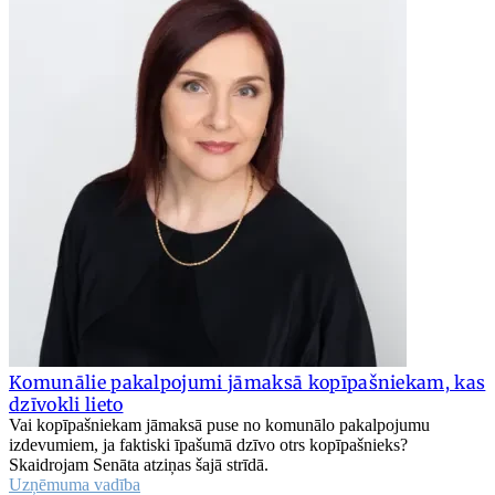
Komunālie pakalpojumi jāmaksā kopīpašniekam, kas
dzīvokli lieto
Vai kopīpašniekam jāmaksā puse no komunālo pakalpojumu
izdevumiem, ja faktiski īpašumā dzīvo otrs kopīpašnieks?
Skaidrojam Senāta atziņas šajā strīdā.
Uzņēmuma vadība