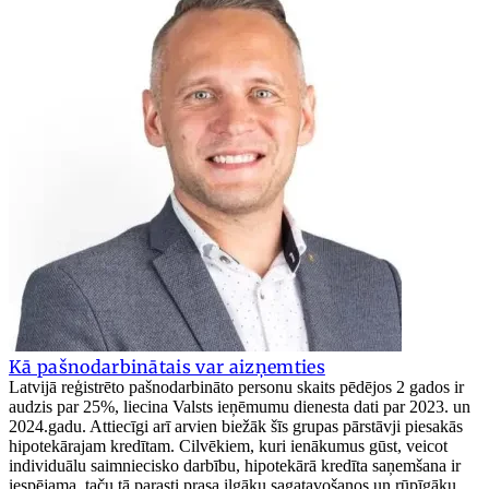
Kā pašnodarbinātais var aizņemties
Latvijā reģistrēto pašnodarbināto personu skaits pēdējos 2 gados ir
audzis par 25%, liecina Valsts ieņēmumu dienesta dati par 2023. un
2024.gadu. Attiecīgi arī arvien biežāk šīs grupas pārstāvji piesakās
hipotekārajam kredītam. Cilvēkiem, kuri ienākumus gūst, veicot
individuālu saimniecisko darbību, hipotekārā kredīta saņemšana ir
iespējama, taču tā parasti prasa ilgāku sagatavošanos un rūpīgāku