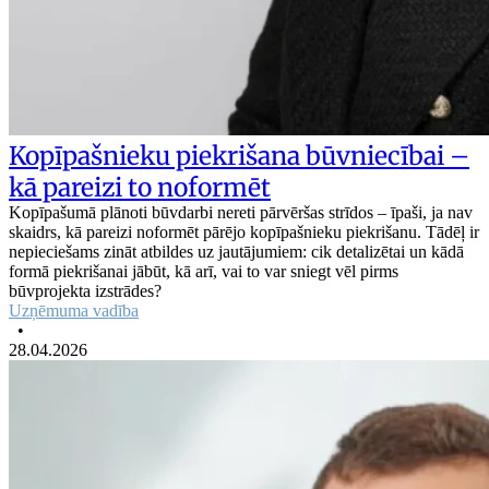
Kopīpašnieku piekrišana būvniecībai –
kā pareizi to noformēt
Kopīpašumā plānoti būvdarbi nereti pārvēršas strīdos – īpaši, ja nav
skaidrs, kā pareizi noformēt pārējo kopīpašnieku piekrišanu. Tādēļ ir
nepieciešams zināt atbildes uz jautājumiem: cik detalizētai un kādā
formā piekrišanai jābūt, kā arī, vai to var sniegt vēl pirms
būvprojekta izstrādes?
Uzņēmuma vadība
•
28.04.2026