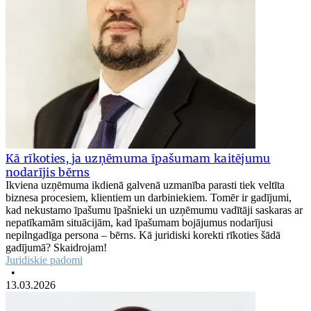
Kā rīkoties, ja uzņēmuma īpašumam kaitējumu
nodarījis bērns
Ikviena uzņēmuma ikdienā galvenā uzmanība parasti tiek veltīta
biznesa procesiem, klientiem un darbiniekiem. Tomēr ir gadījumi,
kad nekustamo īpašumu īpašnieki un uzņēmumu vadītāji saskaras ar
nepatīkamām situācijām, kad īpašumam bojājumus nodarījusi
nepilngadīga persona – bērns. Kā juridiski korekti rīkoties šādā
gadījumā? Skaidrojam!
Juridiskie padomi
•
13.03.2026