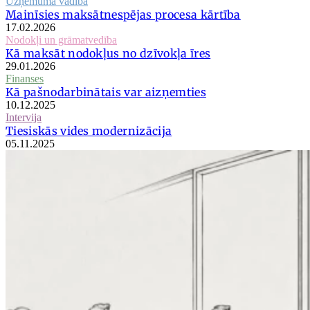
Uzņēmuma vadība
Mainīsies maksātnespējas procesa kārtība
17.02.2026
Nodokļi un grāmatvedība
Kā maksāt nodokļus no dzīvokļa īres
29.01.2026
Finanses
Kā pašnodarbinātais var aizņemties
10.12.2025
Intervija
Tiesiskās vides modernizācija
05.11.2025