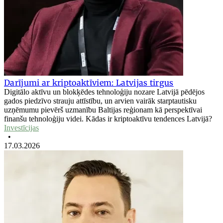
Darījumi ar kriptoaktīviem: Latvijas tirgus
Digitālo aktīvu un blokķēdes tehnoloģiju nozare Latvijā pēdējos
gados piedzīvo strauju attīstību, un arvien vairāk starptautisku
uzņēmumu pievērš uzmanību Baltijas reģionam kā perspektīvai
finanšu tehnoloģiju videi. Kādas ir kriptoaktīvu tendences Latvijā?
Investīcijas
•
17.03.2026