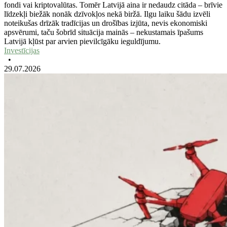
fondi vai kriptovalūtas. Tomēr Latvijā aina ir nedaudz citāda – brīvie
līdzekļi biežāk nonāk dzīvokļos nekā biržā. Ilgu laiku šādu izvēli
noteikušas drīzāk tradīcijas un drošības izjūta, nevis ekonomiski
apsvērumi, taču šobrīd situācija mainās – nekustamais īpašums
Latvijā kļūst par arvien pievilcīgāku ieguldījumu.
Investīcijas
•
29.07.2026