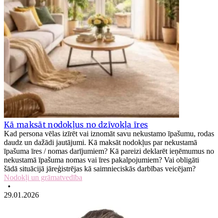
Kā maksāt nodokļus no dzīvokļa īres
Kad persona vēlas izīrēt vai iznomāt savu nekustamo īpašumu, rodas
daudz un dažādi jautājumi. Kā maksāt nodokļus par nekustamā
īpašuma īres / nomas darījumiem? Kā pareizi deklarēt ieņēmumus no
nekustamā īpašuma nomas vai īres pakalpojumiem? Vai obligāti
šādā situācijā jāreģistrējas kā saimnieciskās darbības veicējam?
Nodokļi un grāmatvedība
•
29.01.2026