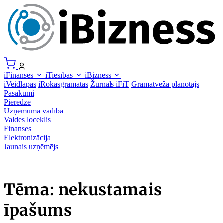
iFinanses
iTiesības
iBizness
iVeidlapas
iRokasgrāmatas
Žurnāls iFiT
Grāmatveža plānotājs
Pasākumi
Pieredze
Uzņēmuma vadība
Valdes loceklis
Finanses
Elektronizācija
Jaunais uzņēmējs
Tēma: nekustamais
īpašums