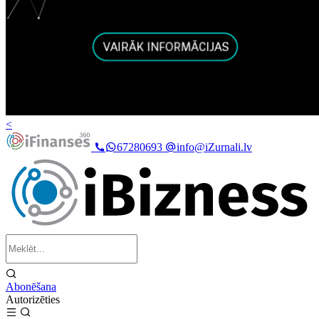
<
67280693
info@iZurnali.lv
Abonēšana
Autorizēties