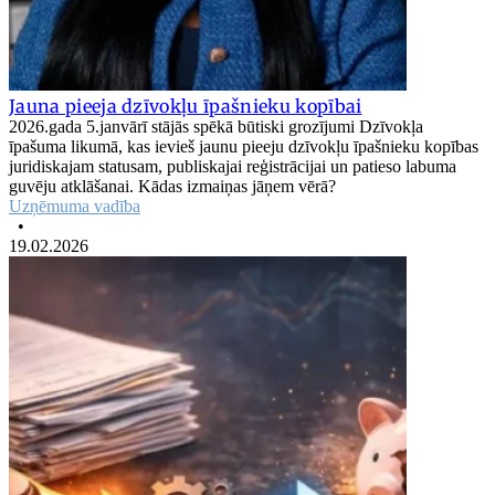
Jauna pieeja dzīvokļu īpašnieku kopībai
2026.gada 5.janvārī stājās spēkā būtiski grozījumi Dzīvokļa
īpašuma likumā, kas ievieš jaunu pieeju dzīvokļu īpašnieku kopības
juridiskajam statusam, publiskajai reģistrācijai un patieso labuma
guvēju atklāšanai. Kādas izmaiņas jāņem vērā?
Uzņēmuma vadība
•
19.02.2026