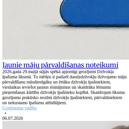
Jaunie māju pārvaldīšanas noteikumi
2026.gada 29.maijā stājās spēkā apjomīgi grozījumi Dzīvokļa
īpašuma likumā. To mērķis ir padarīt daudzdzīvokļu dzīvojamo māju
pārvaldīšanu mūsdienīgāku un ērtāku dzīvokļu īpašniekiem,
vienlaikus ieviešot jaunus risinājumus un skaidrāku lēmumu
pieņemšanas kārtību dzīvokļu īpašnieku kopībā. Skaidrojam likuma
grozījumu praktisko nozīmi dzīvokļu īpašniekiem, pārvaldniekiem
un nekustamo īpašumu attīstītājiem.
Uzņēmuma vadība
•
06.07.2026