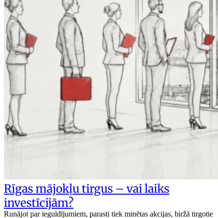
Rīgas mājokļu tirgus – vai laiks
investīcijām?
Runājot par ieguldījumiem, parasti tiek minētas akcijas, biržā tirgotie