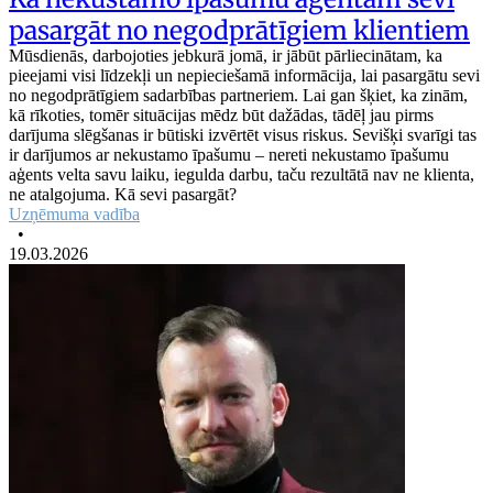
pasargāt no negodprātīgiem klientiem
Mūsdienās, darbojoties jebkurā jomā, ir jābūt pārliecinātam, ka
pieejami visi līdzekļi un nepieciešamā informācija, lai pasargātu sevi
no negodprātīgiem sadarbības partneriem. Lai gan šķiet, ka zinām,
kā rīkoties, tomēr situācijas mēdz būt dažādas, tādēļ jau pirms
darījuma slēgšanas ir būtiski izvērtēt visus riskus. Sevišķi svarīgi tas
ir darījumos ar nekustamo īpašumu – nereti nekustamo īpašumu
aģents velta savu laiku, iegulda darbu, taču rezultātā nav ne klienta,
ne atalgojuma. Kā sevi pasargāt?
Uzņēmuma vadība
•
19.03.2026