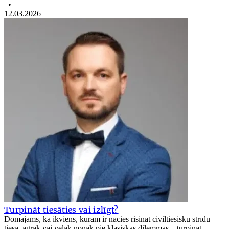
•
12.03.2026
Turpināt tiesāties vai izlīgt?
Domājams, ka ikviens, kuram ir nācies risināt civiltiesisku strīdu
tiesā, agrāk vai vēlāk nonāk pie klasiskas dilemmas – turpināt