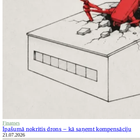
Finanses
Īpašumā nokritis drons – kā saņemt kompensāciju
21.07.2026