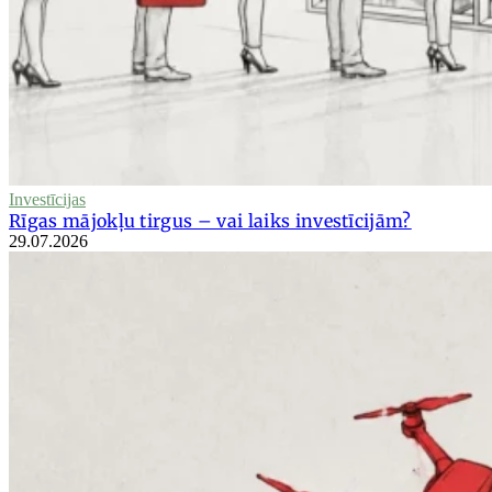
Investīcijas
Rīgas mājokļu tirgus – vai laiks investīcijām?
29.07.2026