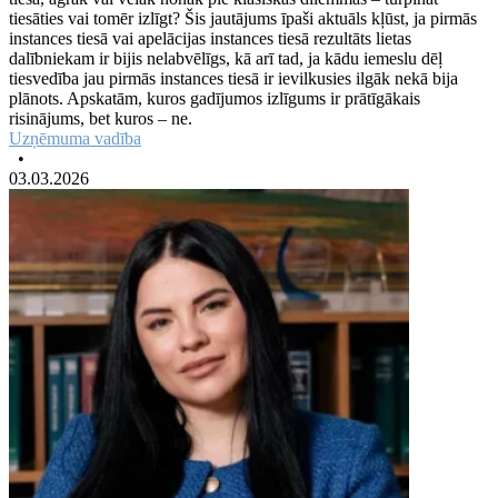
tiesāties vai tomēr izlīgt? Šis jautājums īpaši aktuāls kļūst, ja pirmās
instances tiesā vai apelācijas instances tiesā rezultāts lietas
dalībniekam ir bijis nelabvēlīgs, kā arī tad, ja kādu iemeslu dēļ
tiesvedība jau pirmās instances tiesā ir ievilkusies ilgāk nekā bija
plānots. Apskatām, kuros gadījumos izlīgums ir prātīgākais
risinājums, bet kuros – ne.
Uzņēmuma vadība
•
03.03.2026