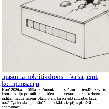
Īpašumā nokritis drons – kā saņemt
kompensāciju
Kopš 2026.gada jūlija uzņēmumiem ir iespējams pretendēt uz valsts
kompensāciju par militāru incidentu, piemēram, nokritušu dronu,
radītiem zaudējumiem. Skaidrojam, kā pieteikt atlīdzību, kādēļ
nozīmīga ir risku apdrošināšana un kādas iespējas piedāvā
apdrošinātāji.