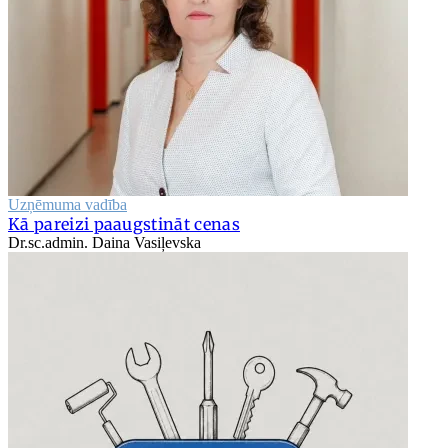
Uzņēmuma vadība
Kā pareizi paaugstināt cenas
Dr.sc.admin. Daina Vasiļevska