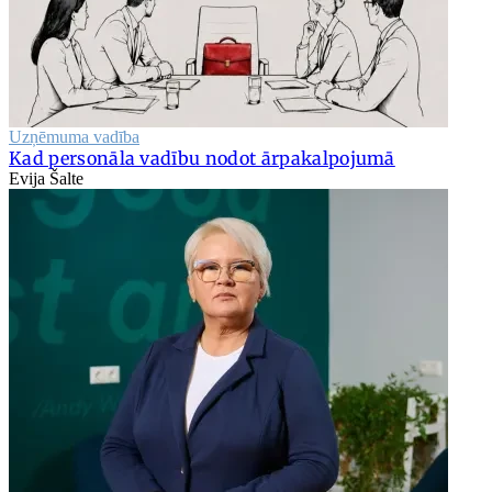
Uzņēmuma vadība
Kad personāla vadību nodot ārpakalpojumā
Evija Šalte