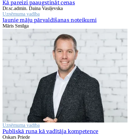
Kā pareizi paaugstināt cenas
Dr.sc.admin. Daina Vasiļevska
Uzņēmuma vadība
Jaunie māju pārvaldīšanas noteikumi
Māris Smilga
Uzņēmuma vadība
Publiskā runa kā vadītāja kompetence
Oskars Priede