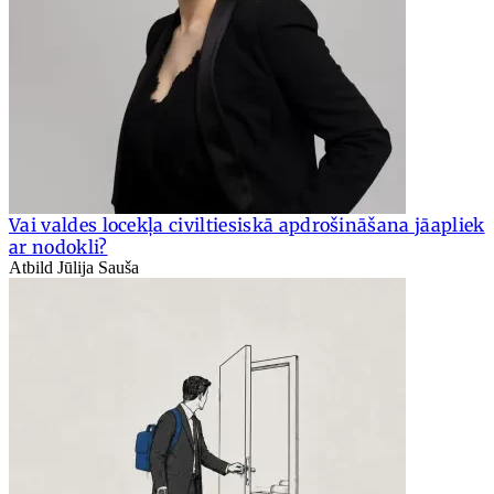
Vai valdes locekļa civiltiesiskā apdrošināšana jāapliek
ar nodokli?
Atbild Jūlija Sauša