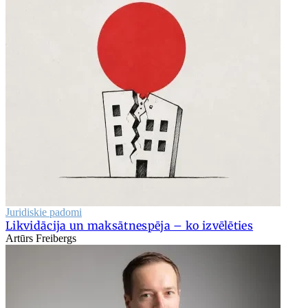
Juridiskie padomi
Likvidācija un maksātnespēja – ko izvēlēties
Artūrs Freibergs