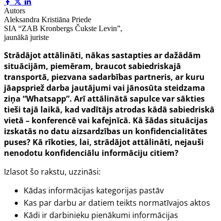
Autors
Aleksandra Kristiāna Priede
SIA “ZAB Kronbergs Čukste Levin”,
jaunākā juriste
Strādājot attālināti, nākas sastapties ar dažādām
situācijām, piemēram, braucot sabiedriskajā
transportā, piezvana sadarbības partneris, ar kuru
jāapspriež darba jautājumi vai jānosūta steidzama
ziņa “Whatsapp”. Arī attālinātā sapulce var sākties
tieši tajā laikā, kad vadītājs atrodas kādā sabiedriskā
vietā – konferencē vai kafejnīcā. Kā šādas situācijas
izskatās no datu aizsardzības un konfidencialitātes
puses? Kā rīkoties, lai, strādājot attālināti, nejauši
nenodotu konfidenciālu informāciju citiem?
Izlasot šo rakstu, uzzināsi:
Kādas informācijas kategorijas pastāv
Kas par darbu ar datiem teikts normatīvajos aktos
Kādi ir darbinieku pienākumi informācijas