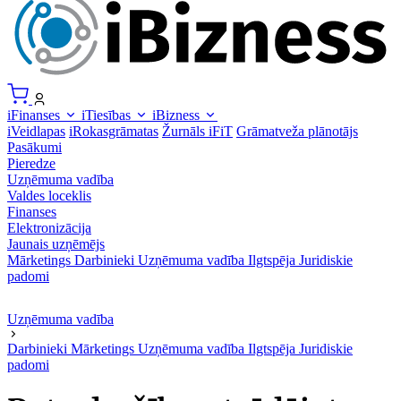
iFinanses
iTiesības
iBizness
iVeidlapas
iRokasgrāmatas
Žurnāls iFiT
Grāmatveža plānotājs
Pasākumi
Pieredze
Uzņēmuma vadība
Valdes loceklis
Finanses
Elektronizācija
Jaunais uzņēmējs
Mārketings
Darbinieki
Uzņēmuma vadība
Ilgtspēja
Juridiskie
padomi
Uzņēmuma vadība
Darbinieki
Mārketings
Uzņēmuma vadība
Ilgtspēja
Juridiskie
padomi