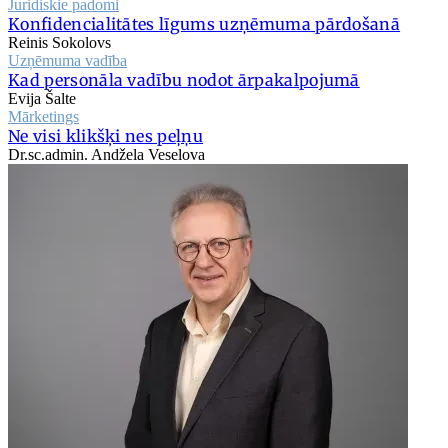
Juridiskie padomi
Konfidencialitātes līgums uzņēmuma pārdošanā
Reinis Sokolovs
Uzņēmuma vadība
Kad personāla vadību nodot ārpakalpojumā
Evija Šalte
Mārketings
Ne visi klikšķi nes peļņu
Dr.sc.admin. Andžela Veselova