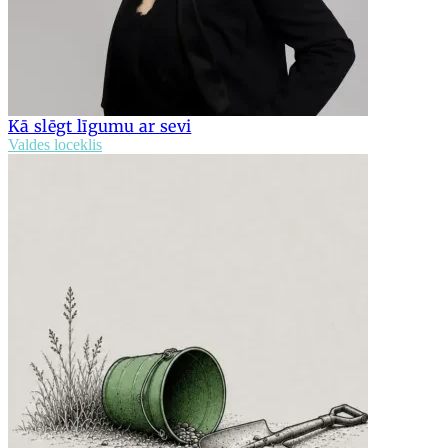
Kā slēgt līgumu ar sevi
Valdes loceklis