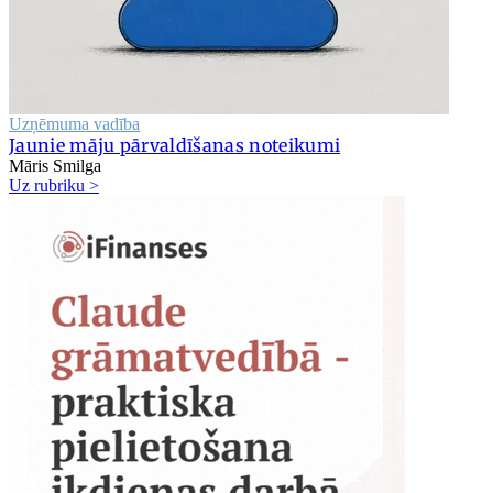
Uzņēmuma vadība
Jaunie māju pārvaldīšanas noteikumi
Māris Smilga
Uz rubriku >