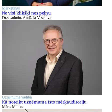
Mārketings
Ne visi klikšķi nes peļņu
Dr.sc.admin. Andžela Veselova
Uzņēmuma vadība
Kā noteikt uzņēmuma īsto mērķauditoriju
Māris Millers