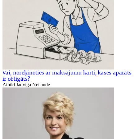
Vai, norēķinoties ar maksājumu karti, kases aparāts
ir obligāts?
Atbild Jadviga Neilande