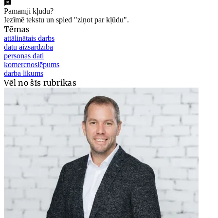
Pamanīji kļūdu?
Iezīmē tekstu un spied "ziņot par kļūdu".
Tēmas
attālinātais darbs
datu aizsardzība
personas dati
komercnoslēpums
darba likums
Vēl no šīs rubrikas