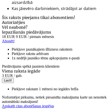
aizsardzībā
Kas jāievēro darbiniekiem, strādājot ar datiem
Šis raksts pieejams tikai abonentiem!
Autorizējies
Vēl neabonē?
Iepazīšanās piedāvājums
18 EUR
9 EUR
/ pirmais mēnesis
Abonēt!
Piekļuve jaunākajiem iBizness rakstiem
Piekļuve rakstu arhīvam
1x nedēļā jaunāko tēmu apkopojums e-pastā
Piedāvājums spēkā jauniem klientiem
Viena raksta iegāde
3 EUR
/ gab.
Lasīt!
Piekļuve rakstam 1 mēnesi no iegādes brīža
Noformējot pirkumu, netiek piesaistīta maksājumu karte un nenotiek
automātiski maksājumi!
Apskatīt citas abonēšanas iespējas