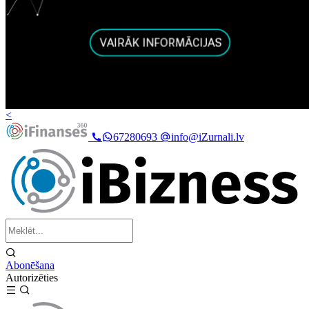
<
67280693
info@iZurnali.lv
Abonēšana
Autorizēties