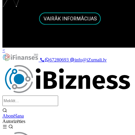
<
67280693
info@iZurnali.lv
Abonēšana
Autorizēties