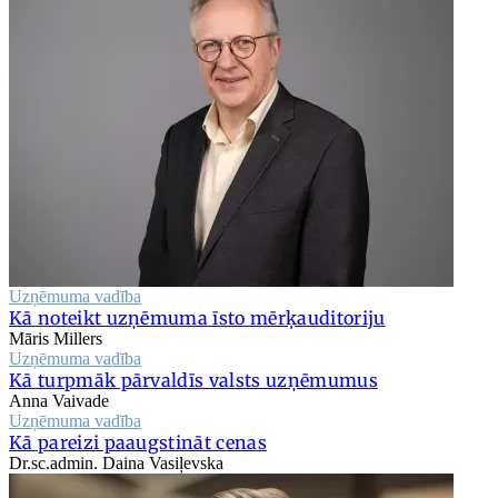
Uzņēmuma vadība
Kā noteikt uzņēmuma īsto mērķauditoriju
Māris Millers
Uzņēmuma vadība
Kā turpmāk pārvaldīs valsts uzņēmumus
Anna Vaivade
Uzņēmuma vadība
Kā pareizi paaugstināt cenas
Dr.sc.admin. Daina Vasiļevska