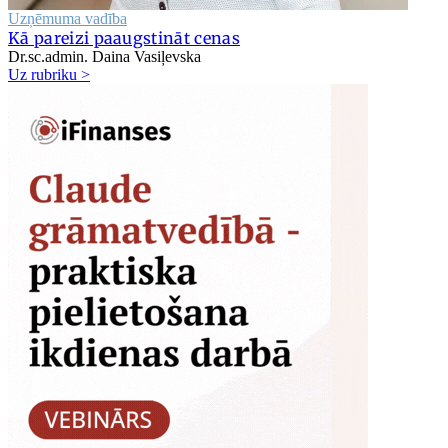
Uzņēmuma vadība
Kā pareizi paaugstināt cenas
Dr.sc.admin. Daina Vasiļevska
Uz rubriku >