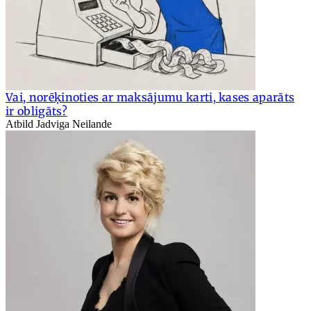
Vai, norēķinoties ar maksājumu karti, kases aparāts
ir obligāts?
Atbild Jadviga Neilande