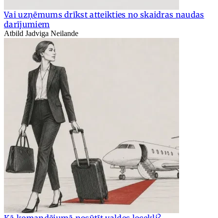
Vai uzņēmums drīkst atteikties no skaidras naudas
darījumiem
Atbild Jadviga Neilande
Kā komandējumā nosūtīt valdes locekli?