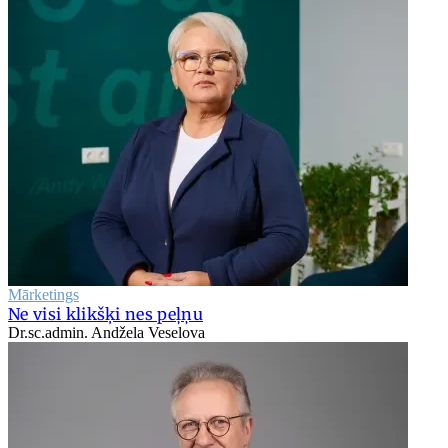
Mārketings
Ne visi klikšķi nes peļņu
Dr.sc.admin. Andžela Veselova