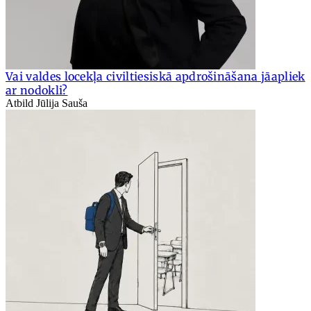
Vai valdes locekļa civiltiesiskā apdrošināšana jāapliek
ar nodokli?
Atbild Jūlija Sauša