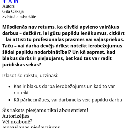
Autors
Gita Oškāja
zvērināta advokāte
Mūsdienās nav retums, ka cilvēki apvieno vairākus
darbus – dažkārt, lai gūtu papildu ienākumus, citkārt
– lai attīstītu profesionālās prasmes vai vaļaspriekus.
Taču – vai darba devējs drīkst noteikt ierobežojumus
šādai papildu nodarbinātībai? Un kā saprast, kad
blakus darbs ir pieļaujams, bet kad tas var radīt
juridiskas sekas?
Izlasot šo rakstu, uzzināsi:
Kas ir blakus darba ierobežojums un kad to var
noteikt
Kā pārliecināties, vai darbinieks veic papildu darbu
Šis raksts pieejams tikai abonentiem!
Autorizējies
Vēl neabonē?
Iepazīšanās piedāvājums