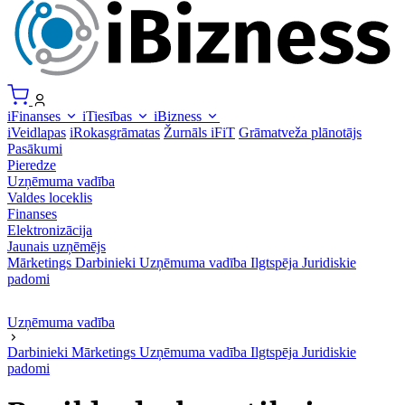
iFinanses
iTiesības
iBizness
iVeidlapas
iRokasgrāmatas
Žurnāls iFiT
Grāmatveža plānotājs
Pasākumi
Pieredze
Uzņēmuma vadība
Valdes loceklis
Finanses
Elektronizācija
Jaunais uzņēmējs
Mārketings
Darbinieki
Uzņēmuma vadība
Ilgtspēja
Juridiskie
padomi
Uzņēmuma vadība
Darbinieki
Mārketings
Uzņēmuma vadība
Ilgtspēja
Juridiskie
padomi