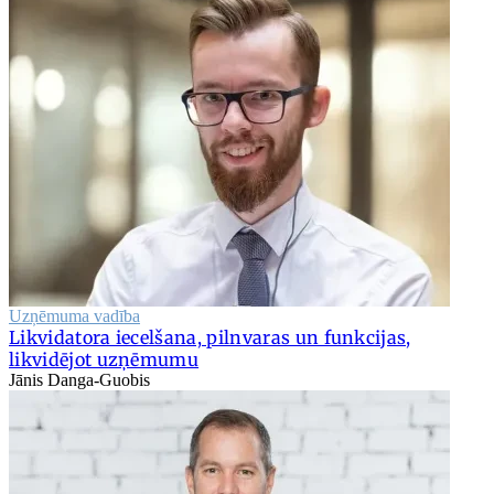
Uzņēmuma vadība
Likvidatora iecelšana, pilnvaras un funkcijas,
likvidējot uzņēmumu
Jānis Danga-Guobis