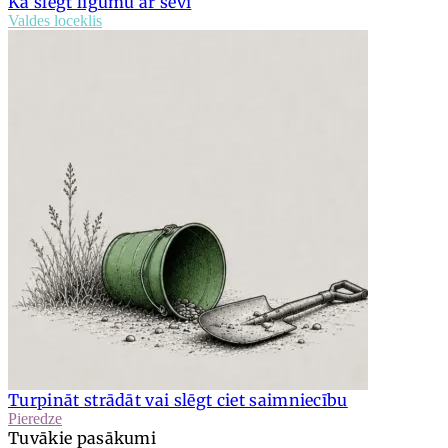
Kā slēgt līgumu ar sevi
Valdes loceklis
Turpināt strādāt vai slēgt ciet saimniecību
Pieredze
Tuvākie pasākumi