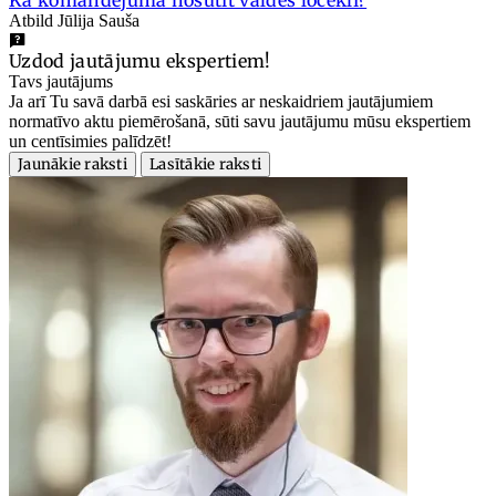
Atbild Jūlija Sauša
Uzdod jautājumu ekspertiem!
Tavs jautājums
Ja arī Tu savā darbā esi saskāries ar neskaidriem jautājumiem
normatīvo aktu piemērošanā, sūti savu jautājumu mūsu ekspertiem
un centīsimies palīdzēt!
Jaunākie raksti
Lasītākie raksti