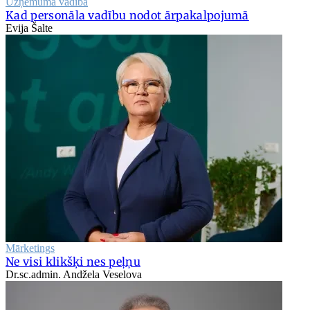
Uzņēmuma vadība
Kad personāla vadību nodot ārpakalpojumā
Evija Šalte
Mārketings
Ne visi klikšķi nes peļņu
Dr.sc.admin. Andžela Veselova