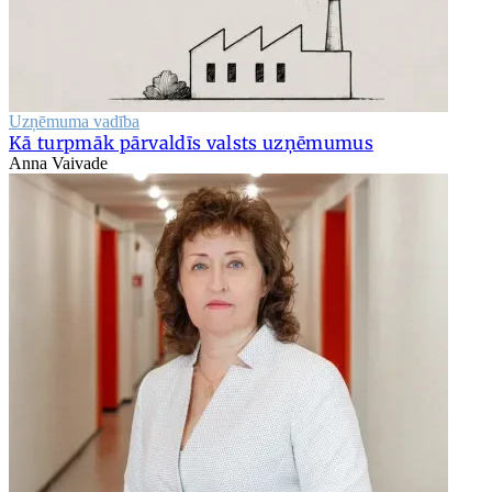
Uzņēmuma vadība
Kā turpmāk pārvaldīs valsts uzņēmumus
Anna Vaivade