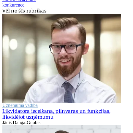
konkurence
Vēl no šīs rubrikas
Uzņēmuma vadība
Likvidatora iecelšana, pilnvaras un funkcijas,
likvidējot uzņēmumu
Jānis Danga-Guobis