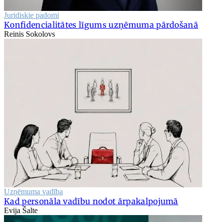
Juridiskie padomi
Konfidencialitātes līgums uzņēmuma pārdošanā
Reinis Sokolovs
Uzņēmuma vadība
Kad personāla vadību nodot ārpakalpojumā
Evija Šalte