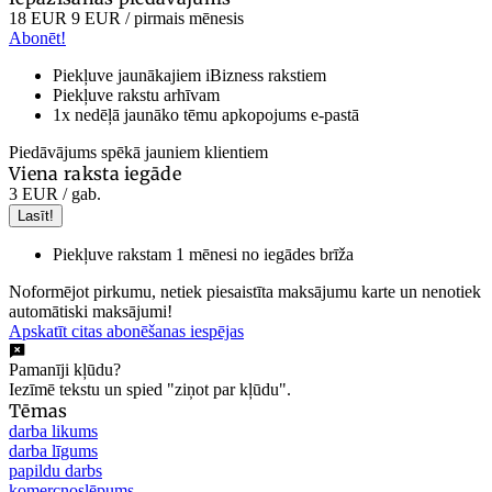
18 EUR
9 EUR
/ pirmais mēnesis
Abonēt!
Piekļuve jaunākajiem iBizness rakstiem
Piekļuve rakstu arhīvam
1x nedēļā jaunāko tēmu apkopojums e-pastā
Piedāvājums spēkā jauniem klientiem
Viena raksta iegāde
3 EUR
/ gab.
Lasīt!
Piekļuve rakstam 1 mēnesi no iegādes brīža
Noformējot pirkumu, netiek piesaistīta maksājumu karte un nenotiek
automātiski maksājumi!
Apskatīt citas abonēšanas iespējas
Pamanīji kļūdu?
Iezīmē tekstu un spied "ziņot par kļūdu".
Tēmas
darba likums
darba līgums
papildu darbs
komercnoslēpums