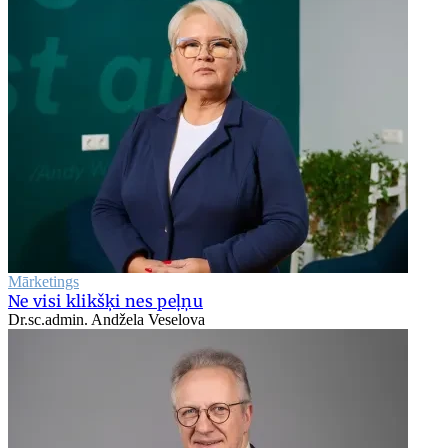
Mārketings
Ne visi klikšķi nes peļņu
Dr.sc.admin. Andžela Veselova