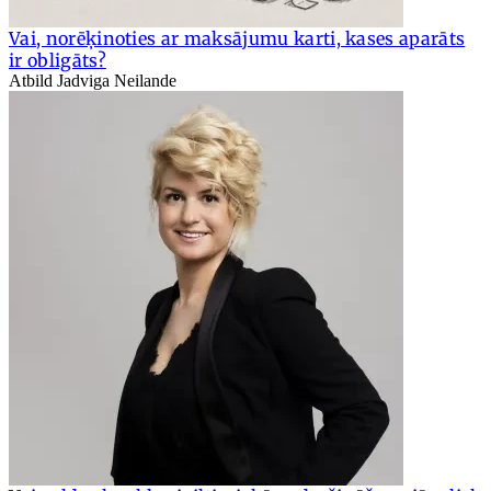
Vai, norēķinoties ar maksājumu karti, kases aparāts
ir obligāts?
Atbild Jadviga Neilande