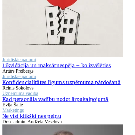
Juridiskie padomi
Likvidācija un maksātnespēja – ko izvēlēties
Artūrs Freibergs
Juridiskie padomi
Konfidencialitātes līgums uzņēmuma pārdošanā
Reinis Sokolovs
Uzņēmuma vadība
Kad personāla vadību nodot ārpakalpojumā
Evija Šalte
Mārketings
Ne visi klikšķi nes peļņu
Dr.sc.admin. Andžela Veselova