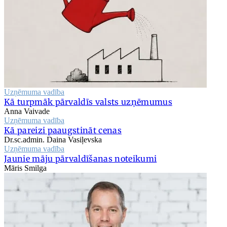
Uzņēmuma vadība
Kā turpmāk pārvaldīs valsts uzņēmumus
Anna Vaivade
Uzņēmuma vadība
Kā pareizi paaugstināt cenas
Dr.sc.admin. Daina Vasiļevska
Uzņēmuma vadība
Jaunie māju pārvaldīšanas noteikumi
Māris Smilga