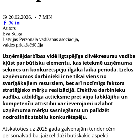
20.02.2026. • 7 MIN
Autors
Eva Selga
Latvijas Personāla vadīšanas asociācija,
valdes priekšsēdētāja
Uzņēmējdarbības vidē ilgtspējīga cilvēkresursu vadība
kļūst par būtisku elementu, kas ietekmē uzņēmuma
sekmes un konkurētspēju ilgākā laika periodā. Lielos
uzņēmumos darbinieki ir ne tikai viens no
svarīgākajiem resursiem, bet arī nozīmīgs faktors
stratēģisko mērķu realizācijā. Efektīva darbinieku
vadība, atbildīga attieksme pret viņu labklājību un
kompetenču attīstību var ievērojami uzlabot
uzņēmuma mērķu sasniegšanu un palīdzēt
nodrošināt stabilu konkurētspēju.
Atskatoties uz 2025.gada galvenajām tendencēm
personālvadībā, jāizceļ daži būtiskākie aspekti: