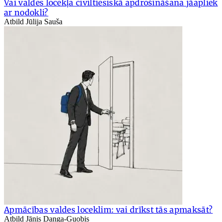
Vai valdes locekļa civiltiesiskā apdrošināšana jāapliek
ar nodokli?
Atbild Jūlija Sauša
Apmācības valdes loceklim: vai drīkst tās apmaksāt?
Atbild Jānis Danga-Guobis