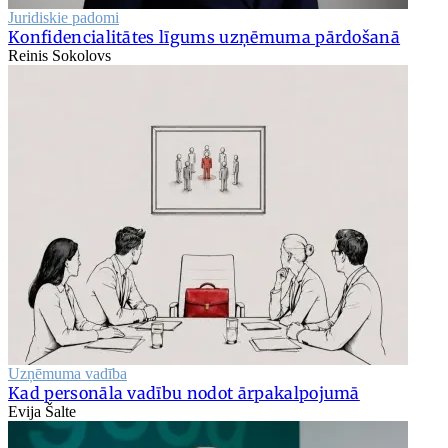
Juridiskie padomi
Konfidencialitātes līgums uzņēmuma pārdošanā
Reinis Sokolovs
Uzņēmuma vadība
Kad personāla vadību nodot ārpakalpojumā
Evija Šalte