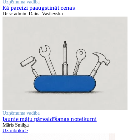
Uzņēmuma vadība
Kā pareizi paaugstināt cenas
Dr.sc.admin. Daina Vasiļevska
Uzņēmuma vadība
Jaunie māju pārvaldīšanas noteikumi
Māris Smilga
Uz rubriku >