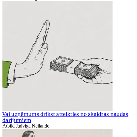
Vai uzņēmums drīkst atteikties no skaidras naudas
darījumiem
Atbild Jadviga Neilande