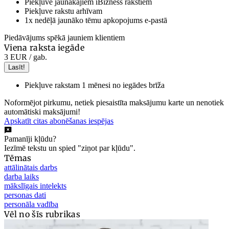
Piekļuve jaunākajiem iBizness rakstiem
Piekļuve rakstu arhīvam
1x nedēļā jaunāko tēmu apkopojums e-pastā
Piedāvājums spēkā jauniem klientiem
Viena raksta iegāde
3 EUR
/ gab.
Lasīt!
Piekļuve rakstam 1 mēnesi no iegādes brīža
Noformējot pirkumu, netiek piesaistīta maksājumu karte un nenotiek
automātiski maksājumi!
Apskatīt citas abonēšanas iespējas
Pamanīji kļūdu?
Iezīmē tekstu un spied "ziņot par kļūdu".
Tēmas
attālinātais darbs
darba laiks
mākslīgais intelekts
personas dati
personāla vadība
Vēl no šīs rubrikas