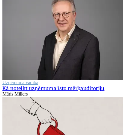
Uzņēmuma vadība
Kā noteikt uzņēmuma īsto mērķauditoriju
Māris Millers