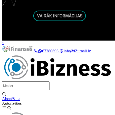
<
67280693
info@iZurnali.lv
Abonēšana
Autorizēties