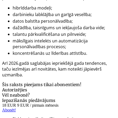
hibrīddarba modeļi;
darbinieku labklājība un garīgā veselība;
datos balstīta personālvadība;
dažādība, taisnīgums un iekļaujoša darba vide;
talantu pārkvalificēšana un pilnveide;
mākslīgais intelekts un automatizācija
personālvadības procesos;
koncentrēšanās uz līderības attīstību.
Arī 2026.gadā saglabājas iepriekšējā gada tendences,
taču iezīmējas arī novitātes, kam noteikti jāpievērš
uzmanība.
Šis raksts pieejams tikai abonentiem!
Autorizējies
Vēl neabonē?
Iepazīšanās piedāvājums
18 EUR
9 EUR
/ pirmais mēnesis
Abonēt!