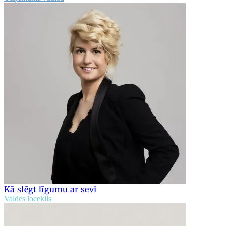
Kā slēgt līgumu ar sevi
Valdes loceklis