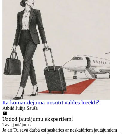
Kā komandējumā nosūtīt valdes locekli?
Atbild Jūlija Sauša
Uzdod jautājumu ekspertiem!
Tavs jautājums
Ja arī Tu savā darbā esi saskāries ar neskaidriem jautājumiem