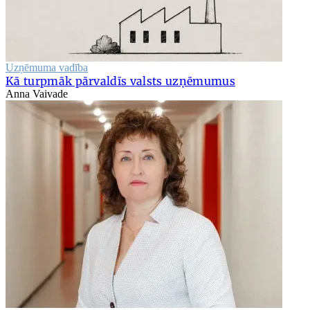
Uzņēmuma vadība
Kā turpmāk pārvaldīs valsts uzņēmumus
Anna Vaivade