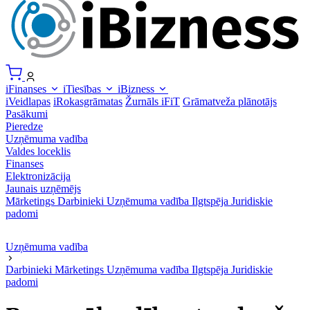
iFinanses
iTiesības
iBizness
iVeidlapas
iRokasgrāmatas
Žurnāls iFiT
Grāmatveža plānotājs
Pasākumi
Pieredze
Uzņēmuma vadība
Valdes loceklis
Finanses
Elektronizācija
Jaunais uzņēmējs
Mārketings
Darbinieki
Uzņēmuma vadība
Ilgtspēja
Juridiskie
padomi
Uzņēmuma vadība
Darbinieki
Mārketings
Uzņēmuma vadība
Ilgtspēja
Juridiskie
padomi