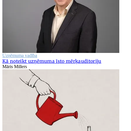
Uzņēmuma vadība
Kā noteikt uzņēmuma īsto mērķauditoriju
Māris Millers