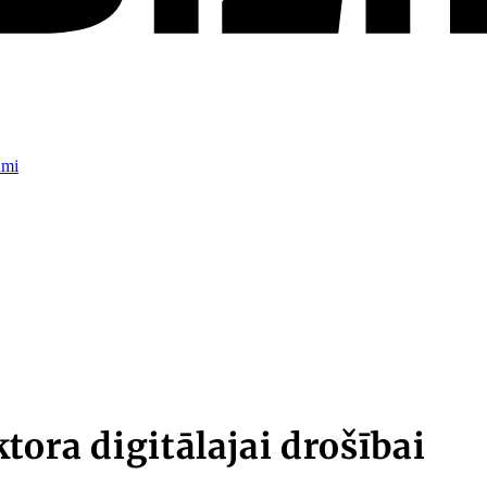
umi
tora digitālajai drošībai