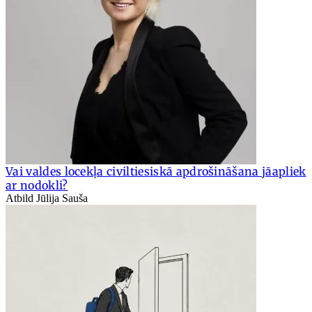
Vai valdes locekļa civiltiesiskā apdrošināšana jāapliek
ar nodokli?
Atbild Jūlija Sauša