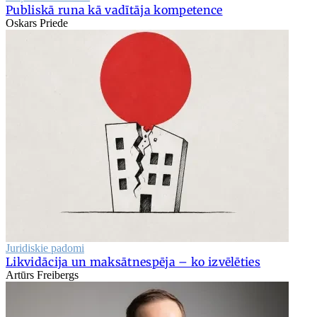
Publiskā runa kā vadītāja kompetence
Oskars Priede
Juridiskie padomi
Likvidācija un maksātnespēja – ko izvēlēties
Artūrs Freibergs