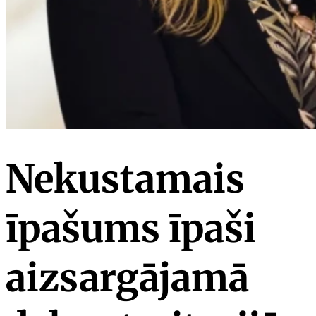
Nekustamais
īpašums īpaši
aizsargājamā