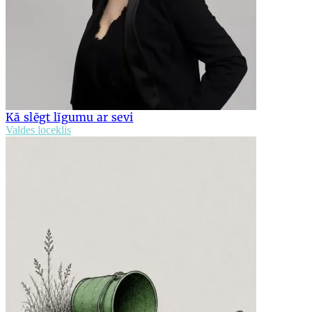
Kā slēgt līgumu ar sevi
Valdes loceklis