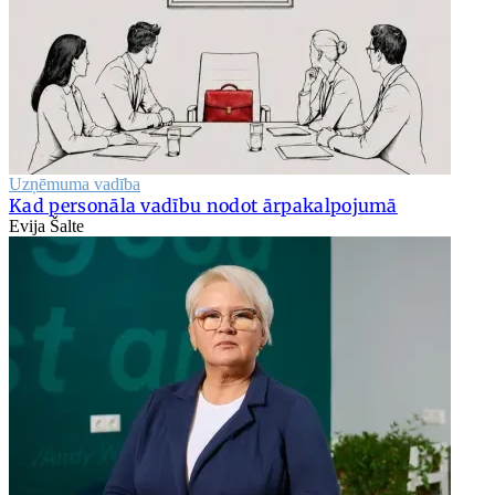
Uzņēmuma vadība
Kad personāla vadību nodot ārpakalpojumā
Evija Šalte