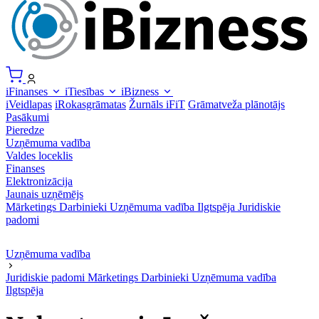
iFinanses
iTiesības
iBizness
iVeidlapas
iRokasgrāmatas
Žurnāls iFiT
Grāmatveža plānotājs
Pasākumi
Pieredze
Uzņēmuma vadība
Valdes loceklis
Finanses
Elektronizācija
Jaunais uzņēmējs
Mārketings
Darbinieki
Uzņēmuma vadība
Ilgtspēja
Juridiskie
padomi
Uzņēmuma vadība
Juridiskie padomi
Mārketings
Darbinieki
Uzņēmuma vadība
Ilgtspēja