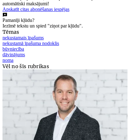
automātiski maksājumi!
Apskatīt citas abonēšanas iespējas
Pamanīji kļūdu?
Iezīmē tekstu un spied "ziņot par kļūdu".
Tēmas
nekustamais īpašums
nekustamā īpašuma nodoklis
būvniecība
dāvinājums
noma
Vēl no šīs rubrikas