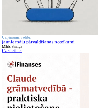
Uzņēmuma vadība
Jaunie māju pārvaldīšanas noteikumi
Māris Smilga
Uz rubriku >