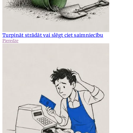
Turpināt strādāt vai slēgt ciet saimniecību
Pieredze