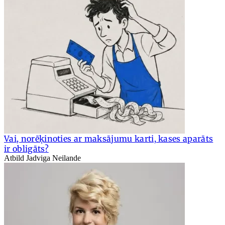
Vai, norēķinoties ar maksājumu karti, kases aparāts
ir obligāts?
Atbild Jadviga Neilande