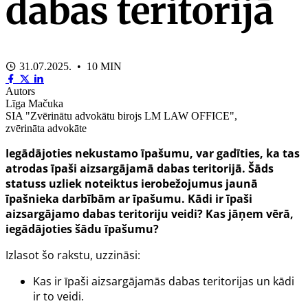
dabas teritorijā
31.07.2025. • 10 MIN
Autors
Līga Mačuka
SIA "Zvērinātu advokātu birojs LM LAW OFFICE",
zvērināta advokāte
Iegādājoties nekustamo īpašumu, var gadīties, ka tas
atrodas īpaši aizsargājamā dabas teritorijā. Šāds
statuss uzliek noteiktus ierobežojumus jaunā
īpašnieka darbībām ar īpašumu. Kādi ir īpaši
aizsargājamo dabas teritoriju veidi? Kas jāņem vērā,
iegādājoties šādu īpašumu?
Izlasot šo rakstu, uzzināsi:
Kas ir īpaši aizsargājamās dabas teritorijas un kādi
ir to veidi.