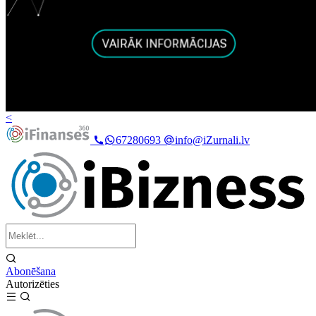
<
67280693
info@iZurnali.lv
Abonēšana
Autorizēties