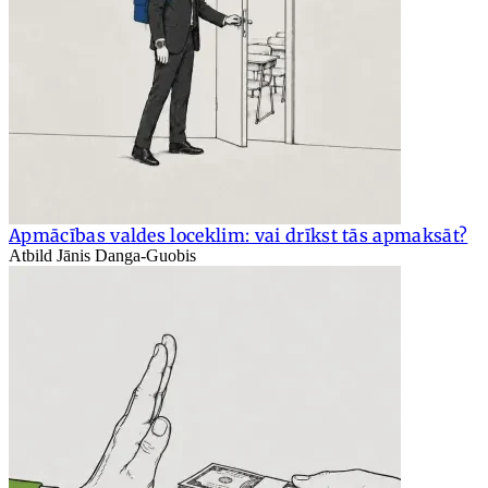
Apmācības valdes loceklim: vai drīkst tās apmaksāt?
Atbild Jānis Danga-Guobis