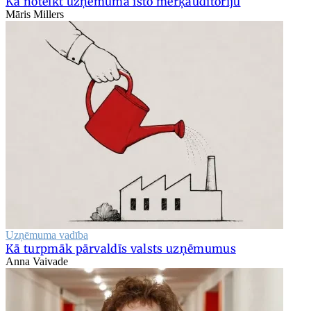
Kā noteikt uzņēmuma īsto mērķauditoriju
Māris Millers
Uzņēmuma vadība
Kā turpmāk pārvaldīs valsts uzņēmumus
Anna Vaivade