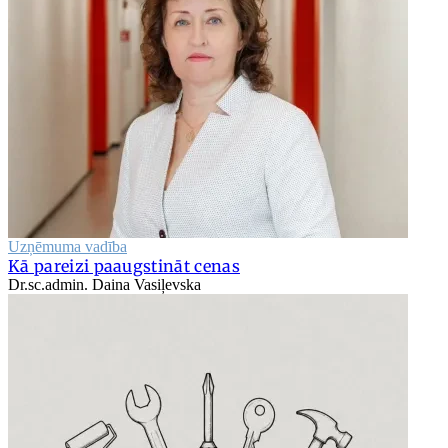
Uzņēmuma vadība
Kā pareizi paaugstināt cenas
Dr.sc.admin. Daina Vasiļevska