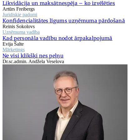
Likvidācija un maksātnespēja – ko izvēlēties
Artūrs Freibergs
Juridiskie padomi
Konfidencialitātes līgums uzņēmuma pārdošanā
Reinis Sokolovs
Uzņēmuma vadība
Kad personāla vadību nodot ārpakalpojumā
Evija Šalte
Mārketings
Ne visi klikšķi nes peļņu
Dr.sc.admin. Andžela Veselova