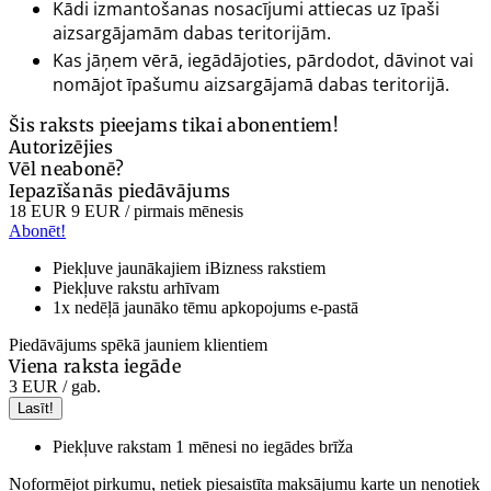
Kādi izmantošanas nosacījumi attiecas uz īpaši
aizsargājamām dabas teritorijām.
Kas jāņem vērā, iegādājoties, pārdodot, dāvinot vai
nomājot īpašumu aizsargājamā dabas teritorijā.
Šis raksts pieejams tikai abonentiem!
Autorizējies
Vēl neabonē?
Iepazīšanās piedāvājums
18 EUR
9 EUR
/ pirmais mēnesis
Abonēt!
Piekļuve jaunākajiem iBizness rakstiem
Piekļuve rakstu arhīvam
1x nedēļā jaunāko tēmu apkopojums e-pastā
Piedāvājums spēkā jauniem klientiem
Viena raksta iegāde
3 EUR
/ gab.
Lasīt!
Piekļuve rakstam 1 mēnesi no iegādes brīža
Noformējot pirkumu, netiek piesaistīta maksājumu karte un nenotiek