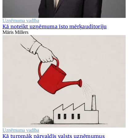
Uzņēmuma vadība
Kā noteikt uzņēmuma īsto mērķauditoriju
Māris Millers
Uzņēmuma vadība
Kā turpmāk pārvaldīs valsts uzņēmumus