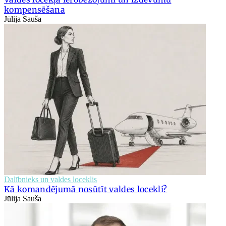
kompensēšana
Jūlija Sauša
Dalībnieks un valdes loceklis
Kā komandējumā nosūtīt valdes locekli?
Jūlija Sauša