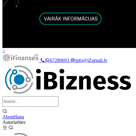
<
67280693
info@iZurnali.lv
Abonēšana
Autorizēties