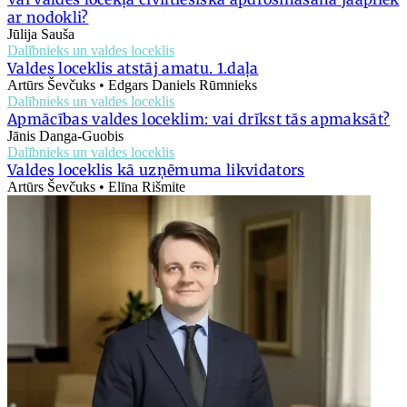
ar nodokli?
Jūlija Sauša
Dalībnieks un valdes loceklis
Valdes loceklis atstāj amatu. 1.daļa
Artūrs Ševčuks • Edgars Daniels Rūmnieks
Dalībnieks un valdes loceklis
Apmācības valdes loceklim: vai drīkst tās apmaksāt?
Jānis Danga-Guobis
Dalībnieks un valdes loceklis
Valdes loceklis kā uzņēmuma likvidators
Artūrs Ševčuks • Elīna Rišmite