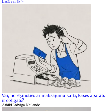
Lasīt vairāk >
Vai, norēķinoties ar maksājumu karti, kases aparāts
ir obligāts?
Atbild Jadviga Neilande