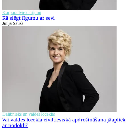
Korporatīvie darījumi
Kā slēgt līgumu ar sevi
Jūlija Sauša
Dalībnieks un valdes loceklis
Vai valdes locekļa civiltiesiskā apdrošināšana jāapliek
ar nodokli?