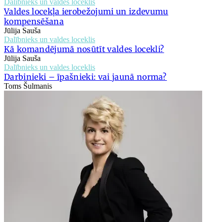
Dalībnieks un valdes loceklis
Valdes locekļa ierobežojumi un izdevumu
kompensēšana
Jūlija Sauša
Dalībnieks un valdes loceklis
Kā komandējumā nosūtīt valdes locekli?
Jūlija Sauša
Dalībnieks un valdes loceklis
Darbinieki – īpašnieki: vai jaunā norma?
Toms Šulmanis