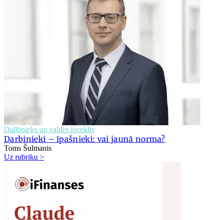
Dalībnieks un valdes loceklis
Darbinieki – īpašnieki: vai jaunā norma?
Toms Šulmanis
Uz rubriku >