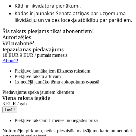
Kādi ir likvidatora pienākumi.
Kādas ir jaunākās Senāta atziņas par uzņēmuma
likvidāciju un valdes locekļa atbildību par parādiem.
Šis raksts pieejams tikai abonentiem!
Autorizējies
Vēl neabonē?
Iepazīšanās piedāvājums
18 EUR
9 EUR
/ pirmais mēnesis
Abonēt!
Piekļuve jaunākajiem iBizness rakstiem
Piekļuve rakstu arhīvam
1x nedēļā jaunāko tēmu apkopojums e-pastā
Piedāvājums spēkā jauniem klientiem
Viena raksta iegāde
3 EUR
/ gab.
Lasīt!
Piekļuve rakstam 1 mēnesi no iegādes brīža
Noformējot pirkumu, netiek piesaistīta maksājumu karte un nenotiek