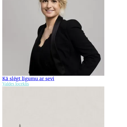
Kā slēgt līgumu ar sevi
Valdes loceklis