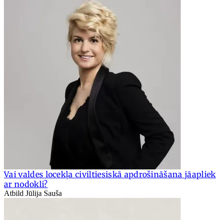
Vai valdes locekļa civiltiesiskā apdrošināšana jāapliek
ar nodokli?
Atbild Jūlija Sauša