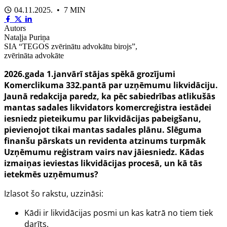
04.11.2025. • 7 MIN
Autors
Nataļja Puriņa
SIA “TEGOS zvērinātu advokātu birojs”,
zvērināta advokāte
2026.gada 1.janvārī stājas spēkā grozījumi
Komerclikuma 332.pantā par uzņēmumu likvidāciju.
Jaunā redakcija paredz, ka pēc sabiedrības atlikušās
mantas sadales likvidators komercreģistra iestādei
iesniedz pieteikumu par likvidācijas pabeigšanu,
pievienojot tikai mantas sadales plānu. Slēguma
finanšu pārskats un revidenta atzinums turpmāk
Uzņēmumu reģistram vairs nav jāiesniedz. Kādas
izmaiņas ieviestas likvidācijas procesā, un kā tās
ietekmēs uzņēmumus?
Izlasot šo rakstu, uzzināsi:
Kādi ir likvidācijas posmi un kas katrā no tiem tiek
darīts.