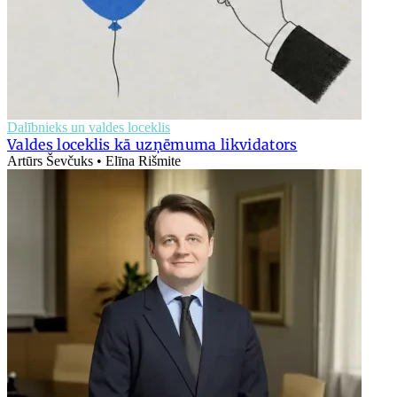
Dalībnieks un valdes loceklis
Valdes loceklis kā uzņēmuma likvidators
Artūrs Ševčuks • Elīna Rišmite