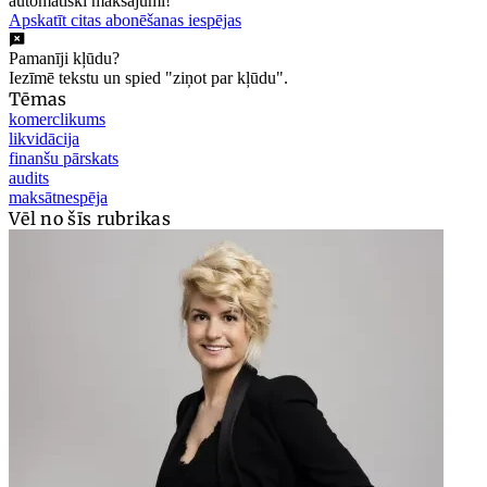
automātiski maksājumi!
Apskatīt citas abonēšanas iespējas
Pamanīji kļūdu?
Iezīmē tekstu un spied "ziņot par kļūdu".
Tēmas
komerclikums
likvidācija
finanšu pārskats
audits
maksātnespēja
Vēl no šīs rubrikas