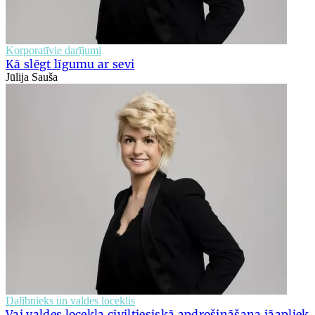
Korporatīvie darījumi
Kā slēgt līgumu ar sevi
Jūlija Sauša
Dalībnieks un valdes loceklis
Vai valdes locekļa civiltiesiskā apdrošināšana jāapliek