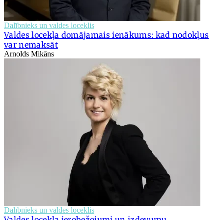
Dalībnieks un valdes loceklis
Valdes locekļa domājamais ienākums: kad nodokļus
var nemaksāt
Arnolds Mikāns
Dalībnieks un valdes loceklis
Valdes locekļa ierobežojumi un izdevumu