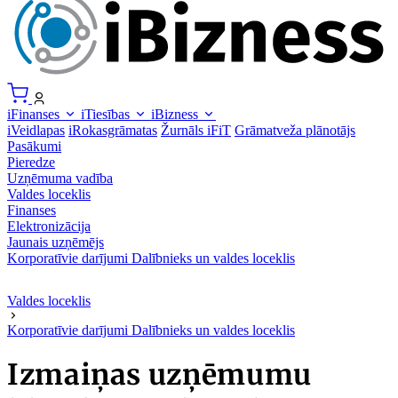
iFinanses
iTiesības
iBizness
iVeidlapas
iRokasgrāmatas
Žurnāls iFiT
Grāmatveža plānotājs
Pasākumi
Pieredze
Uzņēmuma vadība
Valdes loceklis
Finanses
Elektronizācija
Jaunais uzņēmējs
Korporatīvie darījumi
Dalībnieks un valdes loceklis
Valdes loceklis
Korporatīvie darījumi
Dalībnieks un valdes loceklis
Izmaiņas uzņēmumu