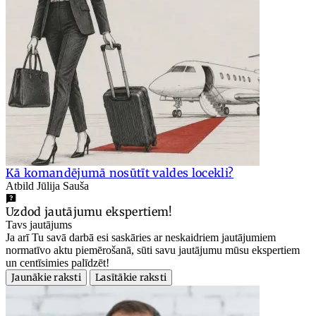
Kā komandējumā nosūtīt valdes locekli?
Atbild Jūlija Sauša
Uzdod jautājumu ekspertiem!
Tavs jautājums
Ja arī Tu savā darbā esi saskāries ar neskaidriem jautājumiem
normatīvo aktu piemērošanā, sūti savu jautājumu mūsu ekspertiem
un centīsimies palīdzēt!
Jaunākie raksti
Lasītākie raksti