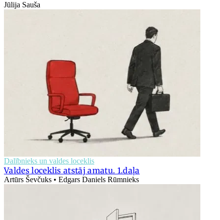
Jūlija Sauša
Dalībnieks un valdes loceklis
Valdes loceklis atstāj amatu. 1.daļa
Artūrs Ševčuks • Edgars Daniels Rūmnieks