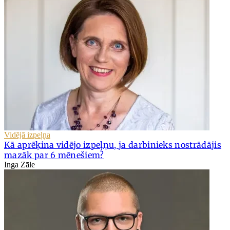
Vidējā izpeļņa
Kā aprēķina vidējo izpeļņu, ja darbinieks nostrādājis
mazāk par 6 mēnešiem?
Inga Zāle