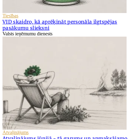
Tiesības
VID skaidro, kā aprēķināt personāla ilgtspējas
pasākumu slieksni
Valsts ieņēmumu dienests
Atvaļinājums
Atvaļinājums jūnijā - tā garums un apmaksājamo