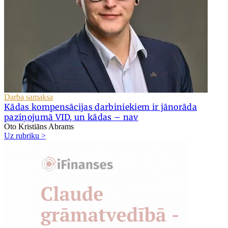
Darba samaksa
Kādas kompensācijas darbiniekiem ir jānorāda
paziņojumā VID, un kādas – nav
Oto Kristiāns Abrams
Uz rubriku >