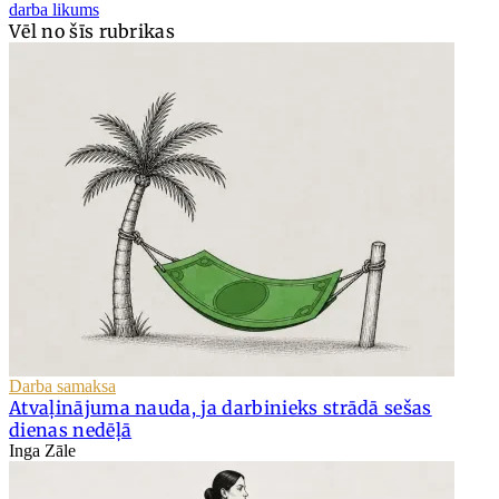
darba likums
Vēl no šīs rubrikas
Darba samaksa
Atvaļinājuma nauda, ja darbinieks strādā sešas
dienas nedēļā
Inga Zāle