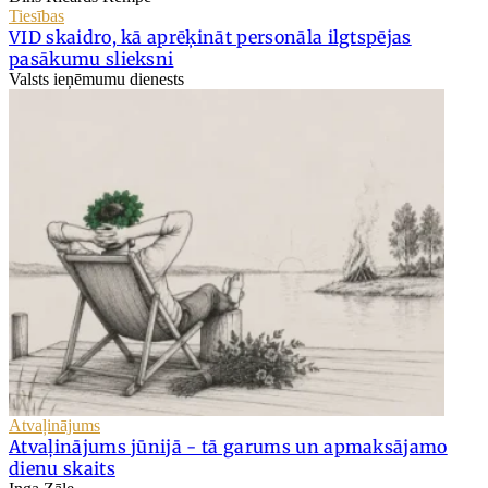
Tiesības
VID skaidro, kā aprēķināt personāla ilgtspējas
pasākumu slieksni
Valsts ieņēmumu dienests
Atvaļinājums
Atvaļinājums jūnijā - tā garums un apmaksājamo
dienu skaits