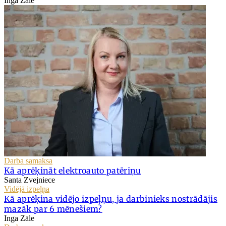
Inga Zāle
Darba samaksa
Kā aprēķināt elektroauto patēriņu
Santa Zvejniece
Vidējā izpeļņa
Kā aprēķina vidējo izpeļņu, ja darbinieks nostrādājis
mazāk par 6 mēnešiem?
Inga Zāle