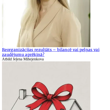
Reorganizācijas rezultāts – bilancē vai peļņas vai
zaudējumu aprēķinā?
Atbild Jeļena Mihejenkova