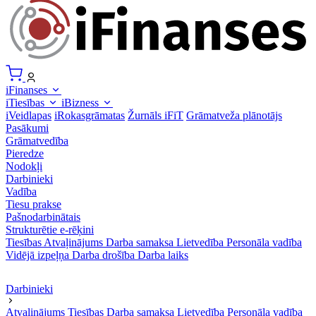
iFinanses
iTiesības
iBizness
iVeidlapas
iRokasgrāmatas
Žurnāls iFiT
Grāmatveža plānotājs
Pasākumi
Grāmatvedība
Pieredze
Nodokļi
Darbinieki
Vadība
Tiesu prakse
Pašnodarbinātais
Strukturētie e-rēķini
Tiesības
Atvaļinājums
Darba samaksa
Lietvedība
Personāla vadība
Vidējā izpeļņa
Darba drošība
Darba laiks
Darbinieki
Atvaļinājums
Tiesības
Darba samaksa
Lietvedība
Personāla vadība