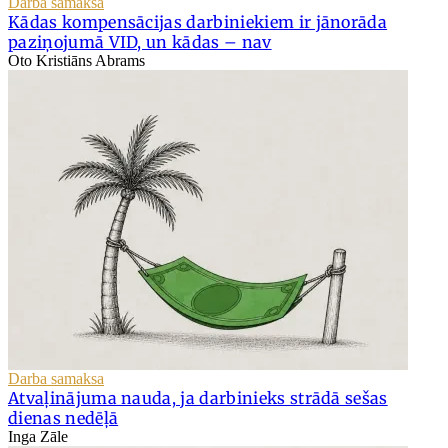
Darba samaksa
Kādas kompensācijas darbiniekiem ir jānorāda
paziņojumā VID, un kādas – nav
Oto Kristiāns Abrams
Darba samaksa
Atvaļinājuma nauda, ja darbinieks strādā sešas
dienas nedēļā
Inga Zāle