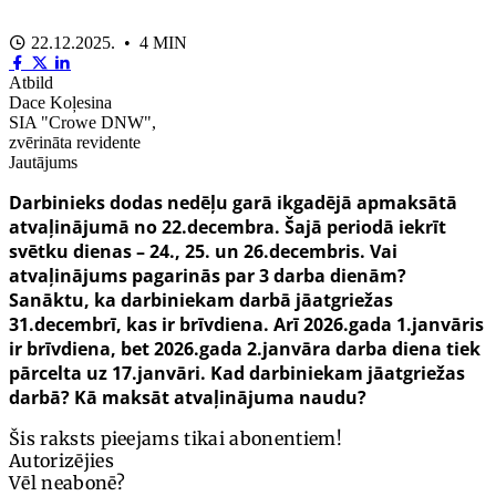
22.12.2025. • 4 MIN
Atbild
Dace Koļesina
SIA "Crowe DNW",
zvērināta revidente
Jautājums
Darbinieks dodas nedēļu garā ikgadējā apmaksātā
atvaļinājumā no 22.decembra. Šajā periodā iekrīt
svētku dienas – 24., 25. un 26.decembris. Vai
atvaļinājums pagarinās par 3 darba dienām?
Sanāktu, ka darbiniekam darbā jāatgriežas
31.decembrī, kas ir brīvdiena. Arī 2026.gada 1.janvāris
ir brīvdiena, bet 2026.gada 2.janvāra darba diena tiek
pārcelta uz 17.janvāri. Kad darbiniekam jāatgriežas
darbā? Kā maksāt atvaļinājuma naudu?
Šis raksts pieejams tikai abonentiem!
Autorizējies
Vēl neabonē?