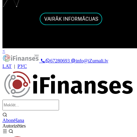
<
67280693
info@iZurnali.lv
LAT
|
РУС
Abonēšana
Autorizēties