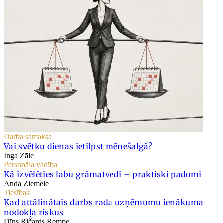
Darba samaksa
Vai svētku dienas ietilpst mēnešalgā?
Inga Zāle
Personāla vadība
Kā izvēlēties labu grāmatvedi – praktiski padomi
Anda Ziemele
Tiesības
Kad attālinātais darbs rada uzņēmumu ienākuma
nodokļa riskus
Dīns Ričards Rempe