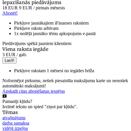
Iepazīšanās piedāvājums
18 EUR
9 EUR
/ pirmais mēnesis
Abonēt!
Piekļuve jaunākajiem iFinanses rakstiem
Piekļuve rakstu arhīvam
1x nedēļā jaunāko tēmu apkopojums e-pastā
Piedāvājums spēkā jauniem klientiem
Viena raksta iegāde
3 EUR
/ gab.
Lasīt!
Piekļuve rakstam 1 mēnesi no iegādes brīža
Noformējot pirkumu, netiek piesaistīta maksājumu karte un nenotiek
automātiski maksājumi!
Apskatīt citas abonēšanas iespējas
Pamanīji kļūdu?
Iezīmē tekstu un spied "ziņot par kļūdu".
Tēmas
atvaļinājums
darba samaksa
vidējā izpeļņa