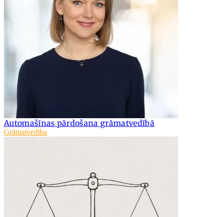
Automašīnas pārdošana grāmatvedībā
Grāmatvedība