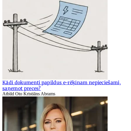
Kādi dokumenti papildus e-rēķinam nepieciešami,
saņemot preces?
Atbild Oto Kristiāns Abrams