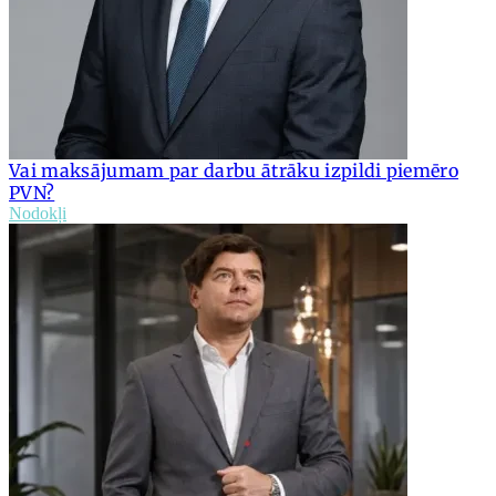
Vai maksājumam par darbu ātrāku izpildi piemēro
PVN?
Nodokļi