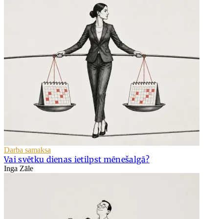
Darba samaksa
Vai svētku dienas ietilpst mēnešalgā?
Inga Zāle