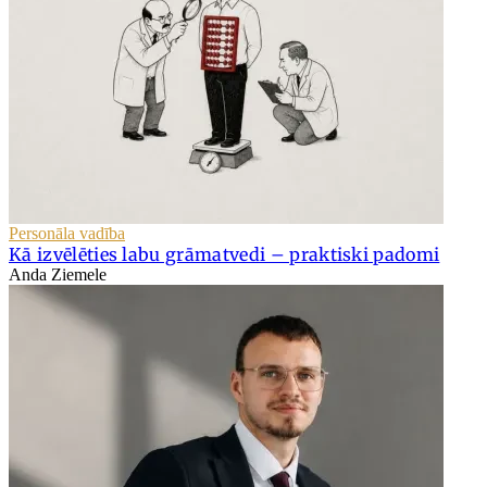
Personāla vadība
Kā izvēlēties labu grāmatvedi – praktiski padomi
Anda Ziemele