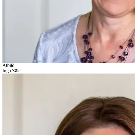
Atbild
Inga Zāle