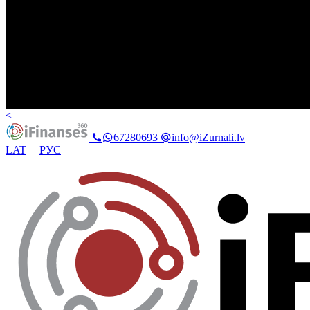
<
67280693
info@iZurnali.lv
LAT
|
РУС