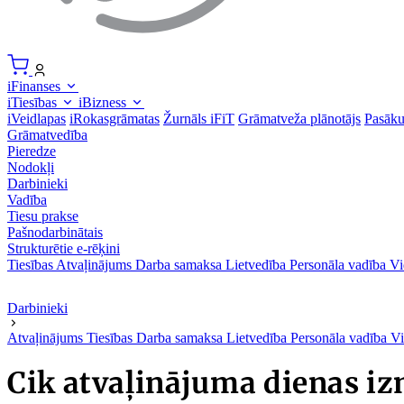
iFinanses
iTiesības
iBizness
iVeidlapas
iRokasgrāmatas
Žurnāls iFiT
Grāmatveža plānotājs
Pasāk
Grāmatvedība
Pieredze
Nodokļi
Darbinieki
Vadība
Tiesu prakse
Pašnodarbinātais
Strukturētie e-rēķini
Tiesības
Atvaļinājums
Darba samaksa
Lietvedība
Personāla vadība
Vi
Darbinieki
Atvaļinājums
Tiesības
Darba samaksa
Lietvedība
Personāla vadība
Vi
Cik atvaļinājuma dienas iz