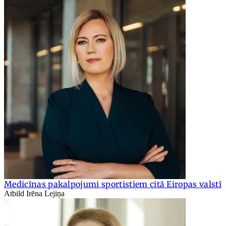
Medicīnas pakalpojumi sportistiem citā Eiropas valstī
Atbild Irēna Lejiņa