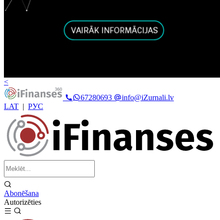
<
67280693
info@iZurnali.lv
LAT
|
РУС
Abonēšana
Autorizēties