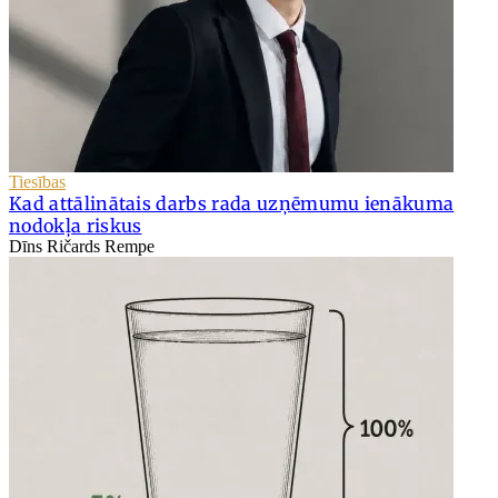
Tiesības
Kad attālinātais darbs rada uzņēmumu ienākuma
nodokļa riskus
Dīns Ričards Rempe