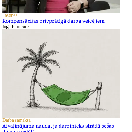
Tiesības
Kompensācijas brīvprātīgā darba veicējiem
Inga Pumpure
Darba samaksa
Atvaļinājuma nauda, ja darbinieks strādā sešas
dienas nedēļā