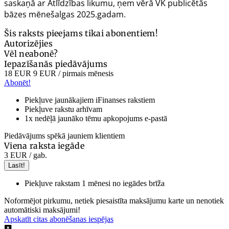
saskaņā ar Atlīdzības likumu, ņem vērā VK publicētās
bāzes mēnešalgas 2025.gadam.
Šis raksts pieejams tikai abonentiem!
Autorizējies
Vēl neabonē?
Iepazīšanās piedāvājums
18 EUR
9 EUR
/ pirmais mēnesis
Abonēt!
Piekļuve jaunākajiem iFinanses rakstiem
Piekļuve rakstu arhīvam
1x nedēļā jaunāko tēmu apkopojums e-pastā
Piedāvājums spēkā jauniem klientiem
Viena raksta iegāde
3 EUR
/ gab.
Lasīt!
Piekļuve rakstam 1 mēnesi no iegādes brīža
Noformējot pirkumu, netiek piesaistīta maksājumu karte un nenotiek
automātiski maksājumi!
Apskatīt citas abonēšanas iespējas