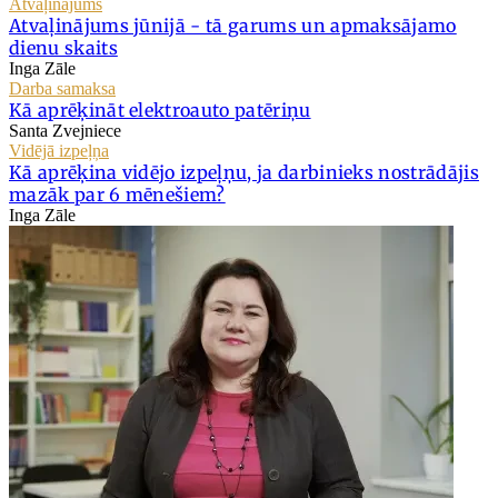
Atvaļinājums
Atvaļinājums jūnijā - tā garums un apmaksājamo
dienu skaits
Inga Zāle
Darba samaksa
Kā aprēķināt elektroauto patēriņu
Santa Zvejniece
Vidējā izpeļņa
Kā aprēķina vidējo izpeļņu, ja darbinieks nostrādājis
mazāk par 6 mēnešiem?
Inga Zāle