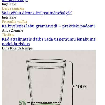
Inga Zāle
Darba samaksa
Vai svētku dienas ietilpst mēnešalgā?
Inga Zāle
Personāla vadība
Kā izvēlēties labu grāmatvedi – praktiski padomi
Anda Ziemele
Tiesības
Kad attālinātais darbs rada uzņēmumu ienākuma
nodokļa riskus
Dīns Ričards Rempe