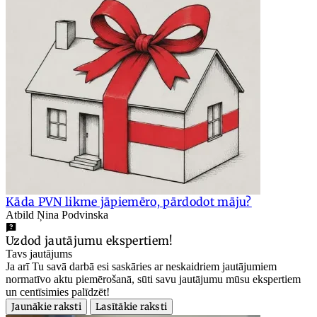
Kāda PVN likme jāpiemēro, pārdodot māju?
Atbild Ņina Podvinska
Uzdod jautājumu ekspertiem!
Tavs jautājums
Ja arī Tu savā darbā esi saskāries ar neskaidriem jautājumiem
normatīvo aktu piemērošanā, sūti savu jautājumu mūsu ekspertiem
un centīsimies palīdzēt!
Jaunākie raksti
Lasītākie raksti