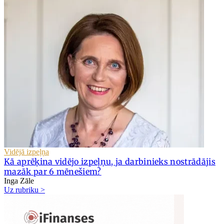
Vidējā izpeļņa
Kā aprēķina vidējo izpeļņu, ja darbinieks nostrādājis
mazāk par 6 mēnešiem?
Inga Zāle
Uz rubriku >