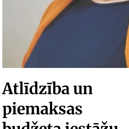
Atlīdzība un
piemaksas
budžeta iestāžu