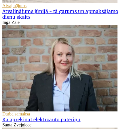
Atvaļinājums
Atvaļinājums jūnijā - tā garums un apmaksājamo
dienu skaits
Inga Zāle
Darba samaksa
Kā aprēķināt elektroauto patēriņu
Santa Zvejniece