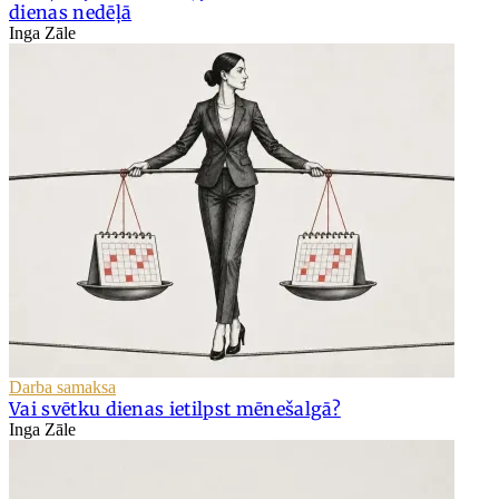
dienas nedēļā
Inga Zāle
Darba samaksa
Vai svētku dienas ietilpst mēnešalgā?
Inga Zāle