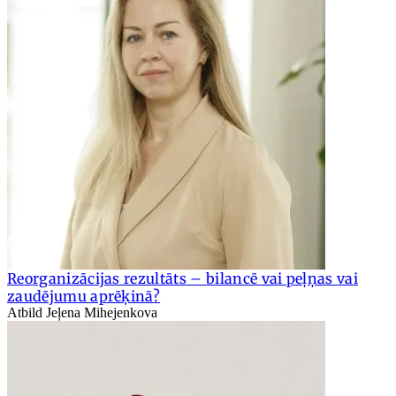
Reorganizācijas rezultāts – bilancē vai peļņas vai
zaudējumu aprēķinā?
Atbild Jeļena Mihejenkova