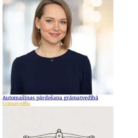
Automašīnas pārdošana grāmatvedībā
Grāmatvedība