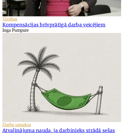
Tiesības
Kompensācijas brīvprātīgā darba veicējiem
Inga Pumpure
Darba samaksa
Atvaļinājuma nauda, ja darbinieks strādā sešas