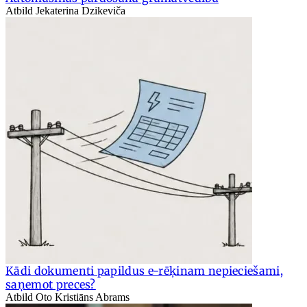
Atbild Jekaterina Dzikeviča
Kādi dokumenti papildus e-rēķinam nepieciešami,
saņemot preces?
Atbild Oto Kristiāns Abrams