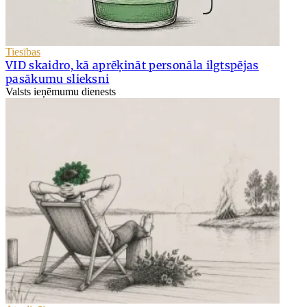
Tiesības
VID skaidro, kā aprēķināt personāla ilgtspējas
pasākumu slieksni
Valsts ieņēmumu dienests