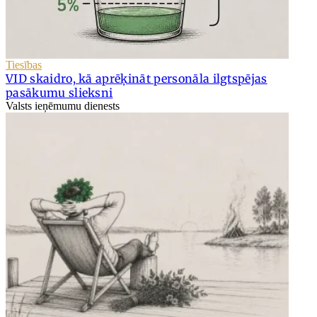
Tiesības
VID skaidro, kā aprēķināt personāla ilgtspējas
pasākumu slieksni
Valsts ieņēmumu dienests