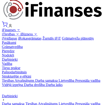
iFinanses
iTiesības
iBizness
iVeidlapas
iRokasgrāmatas
Žurnāls iFiT
Grāmatveža plānotājs
Pasākumi
Grāmatvedība
Pieredze
Nodokļi
Darbinieki
Vadība
Tiesu prakse
Pašnodarbinātais
Strukturētie e-rēķini
Tiesības
Atvaļinājums
Darba samaksa
Lietvedība
Personāla vadība
Vidējā izpeļņa
Darba drošība
Darba laiks
Darbinieki
Darba samaksa
Tiesības
Atvaļinājums
Lietvedība
Personāla vadība