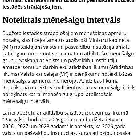
normas, kas ietekmē atlīdzību un piemaksas budžeta
iestādēs strādājošajiem.
Noteiktais mēnešalgu intervāls
Budžeta iestādēs strādājošajiem mēnešalgas apmēru
nosaka, klasificējot amatus atbilstoši Ministru kabineta
(MK) noteiktajam valsts un pašvaldību institūciju amatu
katalogam un ņemot vērā amatam atbilstošo mēnešalgu
grupu. Saskaņā ar Valsts un pašvaldību institūciju
amatpersonu un darbinieku atlīdzības likumu (Atlīdzības
likums) Valsts kancelejai (VK) ir pienākums noteikt bāzes
mēnešalgas apmēru. Piemērojot Atlīdzības likuma
3.pielikumā noteiktos koeficientus bāzes mēnešalgai, tiek
aprēķināts katrai mēnešalgu grupai atbilstošais
mēnešalgu intervāls.
Lai ierobežotu ar atlīdzību saistītos izdevumus,
likumā
“Par valsts budžetu 2026.gadam un budžeta ietvaru
2026., 2027. un 2028.gadam”
ir noteikts, ka 2026.gadā
valsts un pašvaldību institūcijās, kurās atlīdzību nosaka