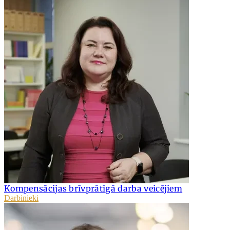
Kompensācijas brīvprātīgā darba veicējiem
Darbinieki