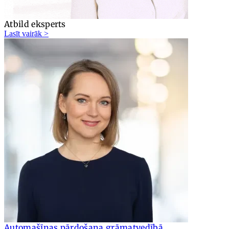
Atbild eksperts
Lasīt vairāk >
Automašīnas pārdošana grāmatvedībā