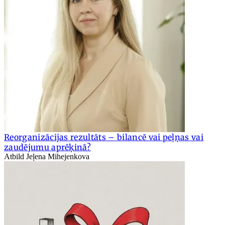
Reorganizācijas rezultāts – bilancē vai peļņas vai
zaudējumu aprēķinā?
Atbild Jeļena Mihejenkova