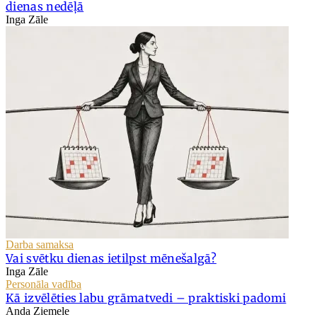
dienas nedēļā
Inga Zāle
Darba samaksa
Vai svētku dienas ietilpst mēnešalgā?
Inga Zāle
Personāla vadība
Kā izvēlēties labu grāmatvedi – praktiski padomi
Anda Ziemele