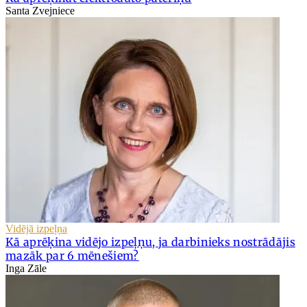
Santa Zvejniece
Vidējā izpeļņa
Kā aprēķina vidējo izpeļņu, ja darbinieks nostrādājis
mazāk par 6 mēnešiem?
Inga Zāle