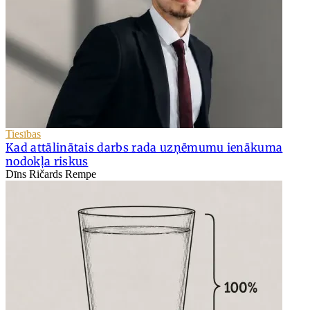
Tiesības
Kad attālinātais darbs rada uzņēmumu ienākuma
nodokļa riskus
Dīns Ričards Rempe