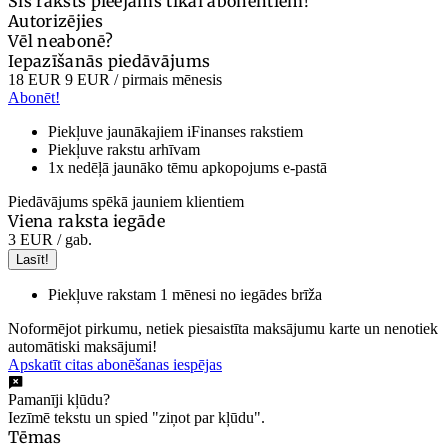
Šis raksts pieejams tikai abonentiem!
Autorizējies
Vēl neabonē?
Iepazīšanās piedāvājums
18 EUR
9 EUR
/ pirmais mēnesis
Abonēt!
Piekļuve jaunākajiem iFinanses rakstiem
Piekļuve rakstu arhīvam
1x nedēļā jaunāko tēmu apkopojums e-pastā
Piedāvājums spēkā jauniem klientiem
Viena raksta iegāde
3 EUR
/ gab.
Lasīt!
Piekļuve rakstam 1 mēnesi no iegādes brīža
Noformējot pirkumu, netiek piesaistīta maksājumu karte un nenotiek
automātiski maksājumi!
Apskatīt citas abonēšanas iespējas
Pamanīji kļūdu?
Iezīmē tekstu un spied "ziņot par kļūdu".
Tēmas