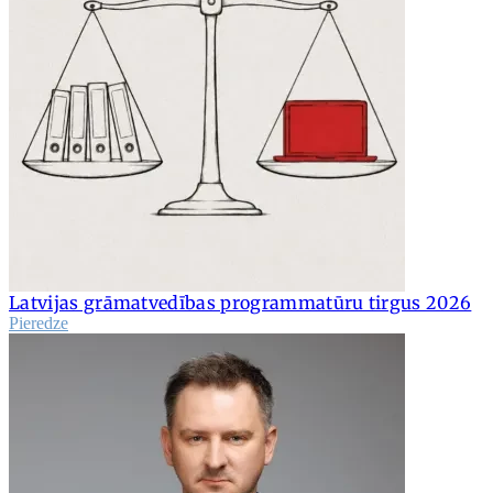
Latvijas grāmatvedības programmatūru tirgus 2026
Pieredze