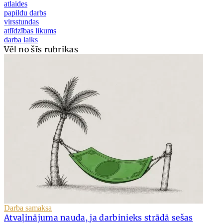
atlaides
papildu darbs
virsstundas
atlīdzības likums
darba laiks
Vēl no šīs rubrikas
Darba samaksa
Atvaļinājuma nauda, ja darbinieks strādā sešas