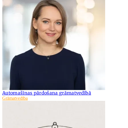
Automašīnas pārdošana grāmatvedībā
Grāmatvedība