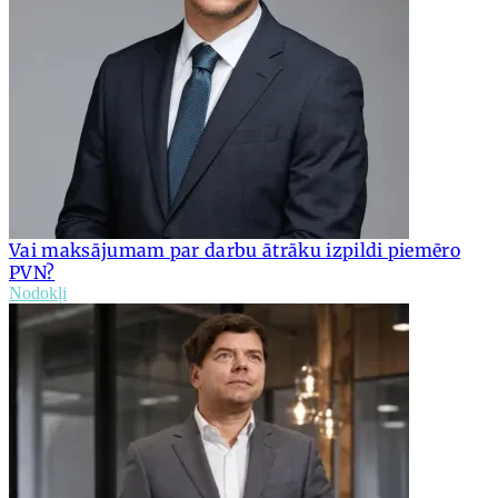
Vai maksājumam par darbu ātrāku izpildi piemēro
PVN?
Nodokļi