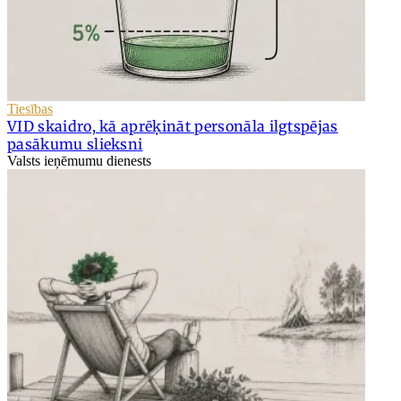
Tiesības
VID skaidro, kā aprēķināt personāla ilgtspējas
pasākumu slieksni
Valsts ieņēmumu dienests