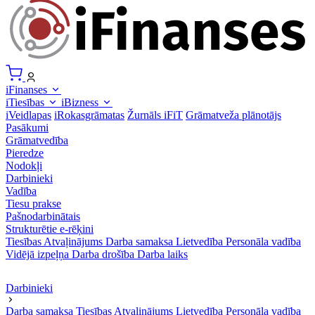
iFinanses
iTiesības
iBizness
iVeidlapas
iRokasgrāmatas
Žurnāls iFiT
Grāmatveža plānotājs
Pasākumi
Grāmatvedība
Pieredze
Nodokļi
Darbinieki
Vadība
Tiesu prakse
Pašnodarbinātais
Strukturētie e-rēķini
Tiesības
Atvaļinājums
Darba samaksa
Lietvedība
Personāla vadība
Vidējā izpeļņa
Darba drošība
Darba laiks
Darbinieki
Darba samaksa
Tiesības
Atvaļinājums
Lietvedība
Personāla vadība