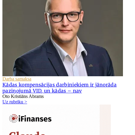
Darba samaksa
Kādas kompensācijas darbiniekiem ir jānorāda
paziņojumā VID, un kādas – nav
Oto Kristiāns Abrams
Uz rubriku >