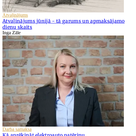
Atvaļinājums
Atvaļinājums jūnijā - tā garums un apmaksājamo
dienu skaits
Inga Zāle
Darba samaksa
Kā aprēķināt elektroauto patēriņu