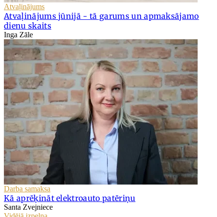
Atvaļinājums
Atvaļinājums jūnijā - tā garums un apmaksājamo
dienu skaits
Inga Zāle
Darba samaksa
Kā aprēķināt elektroauto patēriņu
Santa Zvejniece
Vidējā izpeļņa