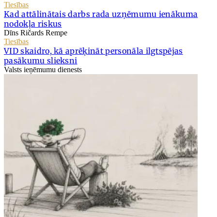
Tiesības
Kad attālinātais darbs rada uzņēmumu ienākuma
nodokļa riskus
Dīns Ričards Rempe
Tiesības
VID skaidro, kā aprēķināt personāla ilgtspējas
pasākumu slieksni
Valsts ieņēmumu dienests