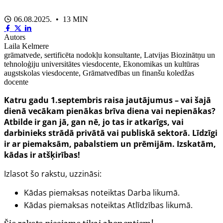
06.08.2025. • 13 MIN
Autors
Laila Kelmere
grāmatvede, sertificēta nodokļu konsultante, Latvijas Biozinātņu un
tehnoloģiju universitātes viesdocente, Ekonomikas un kultūras
augstskolas viesdocente, Grāmatvedības un finanšu koledžas
docente
Katru gadu 1.septembris raisa jautājumus – vai šajā
dienā vecākam pienākas brīva diena vai nepienākas?
Atbilde ir gan jā, gan nē, jo tas ir atkarīgs, vai
darbinieks strādā privātā vai publiskā sektorā. Līdzīgi
ir ar piemaksām, pabalstiem un prēmijām. Izskatām,
kādas ir atšķirības!
Izlasot šo rakstu, uzzināsi:
Kādas piemaksas noteiktas Darba likumā.
Kādas piemaksas noteiktas Atlīdzības likumā.