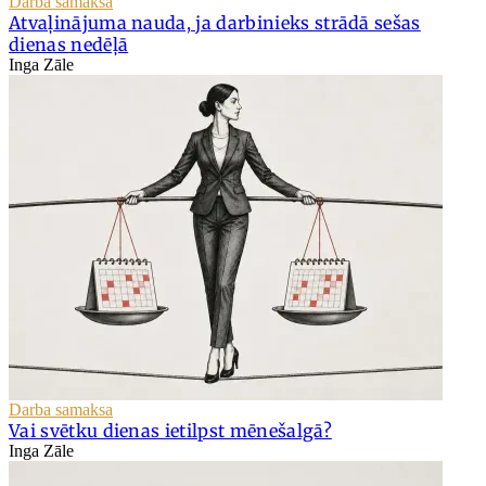
Darba samaksa
Atvaļinājuma nauda, ja darbinieks strādā sešas
dienas nedēļā
Inga Zāle
Darba samaksa
Vai svētku dienas ietilpst mēnešalgā?
Inga Zāle