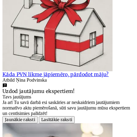
Kāda PVN likme jāpiemēro, pārdodot māju?
Atbild Ņina Podvinska
Uzdod jautājumu ekspertiem!
Tavs jautājums
Ja arī Tu savā darbā esi saskāries ar neskaidriem jautājumiem
normatīvo aktu piemērošanā, sūti savu jautājumu mūsu ekspertiem
un centīsimies palīdzēt!
Jaunākie raksti
Lasītākie raksti