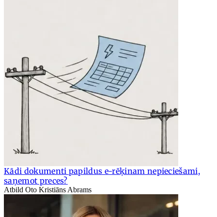
Kādi dokumenti papildus e-rēķinam nepieciešami,
saņemot preces?
Atbild Oto Kristiāns Abrams