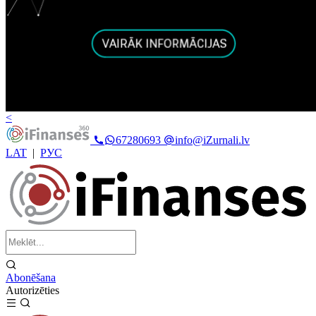
<
67280693
info@iZurnali.lv
LAT
|
РУС
Abonēšana
Autorizēties