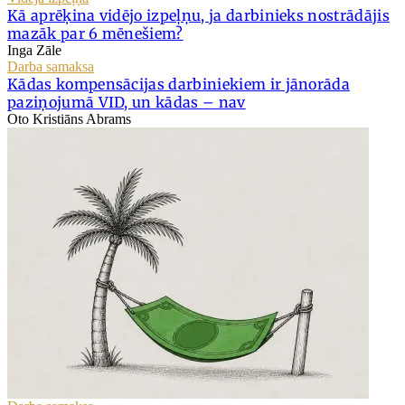
Kā aprēķina vidējo izpeļņu, ja darbinieks nostrādājis
mazāk par 6 mēnešiem?
Inga Zāle
Darba samaksa
Kādas kompensācijas darbiniekiem ir jānorāda
paziņojumā VID, un kādas – nav
Oto Kristiāns Abrams