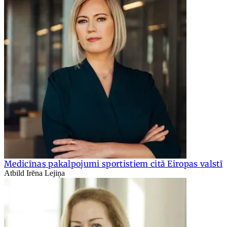
Medicīnas pakalpojumi sportistiem citā Eiropas valstī
Atbild Irēna Lejiņa