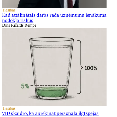
Tiesības
Kad attālinātais darbs rada uzņēmumu ienākuma
nodokļa riskus
Dīns Ričards Rempe
Tiesības
VID skaidro, kā aprēķināt personāla ilgtspējas