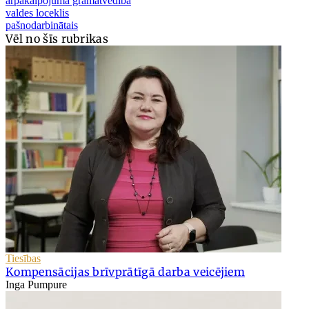
ārpakalpojuma grāmatvedība
valdes loceklis
pašnodarbinātais
Vēl no šīs rubrikas
Tiesības
Kompensācijas brīvprātīgā darba veicējiem
Inga Pumpure