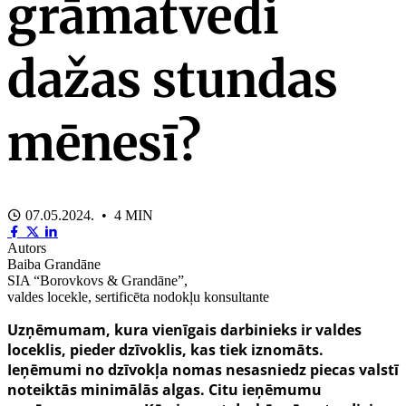
grāmatvedi
dažas stundas
mēnesī?
07.05.2024. • 4 MIN
Autors
Baiba Grandāne
SIA “Borovkovs & Grandāne”,
valdes locekle, sertificēta nodokļu konsultante
Uzņēmumam, kura vienīgais darbinieks ir valdes
loceklis, pieder dzīvoklis, kas tiek iznomāts.
Ieņēmumi no dzīvokļa nomas nesasniedz piecas valstī
noteiktās minimālās algas. Citu ieņēmumu