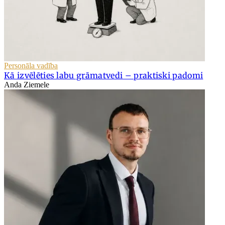
Personāla vadība
Kā izvēlēties labu grāmatvedi – praktiski padomi
Anda Ziemele