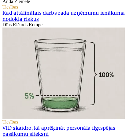
Anda Ziemele
Tiesības
Kad attālinātais darbs rada uzņēmumu ienākuma
nodokļa riskus
Dīns Ričards Rempe
Tiesības
VID skaidro, kā aprēķināt personāla ilgtspējas
pasākumu slieksni