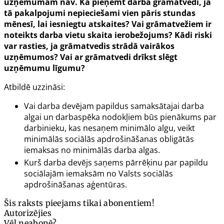
uzņēmumam nav. Kā pieņemt darbā grāmatvedi, ja
tā pakalpojumi nepieciešami vien pāris stundas
mēnesī, lai iesniegtu atskaites? Vai grāmatvežiem ir
noteikts darba vietu skaita ierobežojums? Kādi riski
var rasties, ja grāmatvedis strādā vairākos
uzņēmumos? Vai ar grāmatvedi drīkst slēgt
uzņēmumu līgumu?
Atbildē uzzināsi:
Vai darba devējam papildus samaksātajai darba
algai un darbaspēka nodokļiem būs pienākums par
darbinieku, kas nesaņem minimālo algu, veikt
minimālās sociālās apdrošināšanas obligātās
iemaksas no minimālās darba algas.
Kurš darba devējs saņems pārrēķinu par papildu
sociālajām iemaksām no Valsts sociālās
apdrošināšanas aģentūras.
Šis raksts pieejams tikai abonentiem!
Autorizējies
Vēl neabonē?