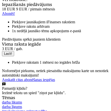
Iepazīšanās piedāvājums
18 EUR
9 EUR
/ pirmais mēnesis
Abonēt!
Piekļuve jaunākajiem iFinanses rakstiem
Piekļuve rakstu arhīvam
1x nedēļā jaunāko tēmu apkopojums e-pastā
Piedāvājums spēkā jauniem klientiem
Viena raksta iegāde
3 EUR
/ gab.
Lasīt!
Piekļuve rakstam 1 mēnesi no iegādes brīža
Noformējot pirkumu, netiek piesaistīta maksājumu karte un nenotiek
automātiski maksājumi!
Apskatīt citas abonēšanas iespējas
Pamanīji kļūdu?
Iezīmē tekstu un spied "ziņot par kļūdu".
Tēmas
darba likums
darba līgums