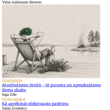
Valsts ieņēmumu dienests
Atvaļinājums
Atvaļinājums jūnijā - tā garums un apmaksājamo
dienu skaits
Inga Zāle
Darba samaksa
Kā aprēķināt elektroauto patēriņu
Santa Zvejniece