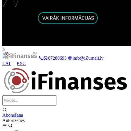
<
67280693
info@iZurnali.lv
LAT
|
РУС
Abonēšana
Autorizēties