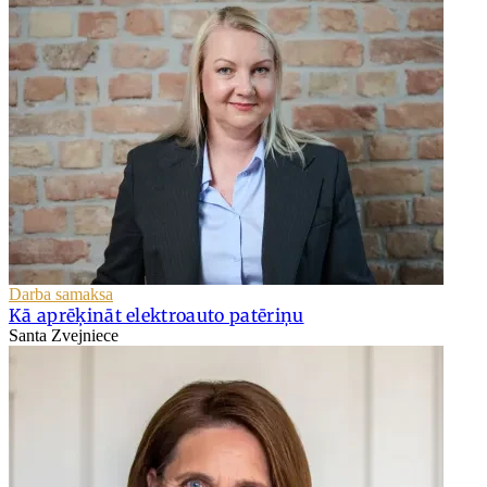
Darba samaksa
Kā aprēķināt elektroauto patēriņu
Santa Zvejniece