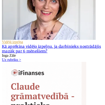
Vidējā izpeļņa
Kā aprēķina vidējo izpeļņu, ja darbinieks nostrādājis
mazāk par 6 mēnešiem?
Inga Zāle
Uz rubriku >