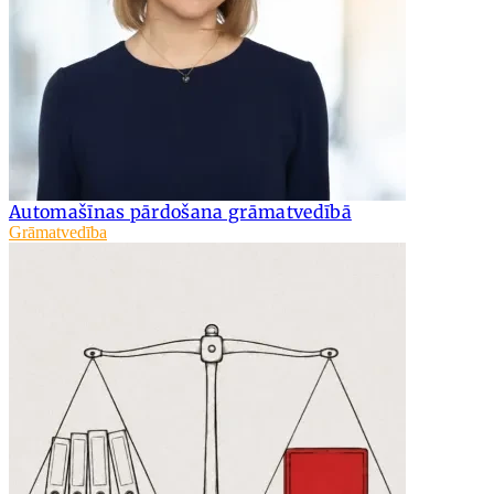
Automašīnas pārdošana grāmatvedībā
Grāmatvedība