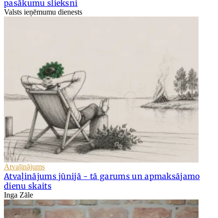
pasākumu slieksni
Valsts ieņēmumu dienests
Atvaļinājums
Atvaļinājums jūnijā - tā garums un apmaksājamo
dienu skaits
Inga Zāle