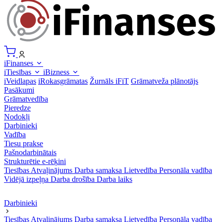
iFinanses
iTiesības
iBizness
iVeidlapas
iRokasgrāmatas
Žurnāls iFiT
Grāmatveža plānotājs
Pasākumi
Grāmatvedība
Pieredze
Nodokļi
Darbinieki
Vadība
Tiesu prakse
Pašnodarbinātais
Strukturētie e-rēķini
Tiesības
Atvaļinājums
Darba samaksa
Lietvedība
Personāla vadība
Vidējā izpeļņa
Darba drošība
Darba laiks
Darbinieki
Tiesības
Atvaļinājums
Darba samaksa
Lietvedība
Personāla vadība