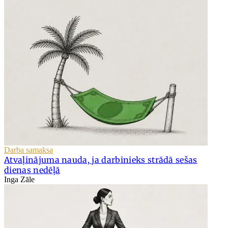
Darba samaksa
Atvaļinājuma nauda, ja darbinieks strādā sešas
dienas nedēļā
Inga Zāle