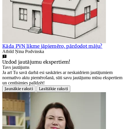
Kāda PVN likme jāpiemēro, pārdodot māju?
Atbild Ņina Podvinska
Uzdod jautājumu ekspertiem!
Tavs jautājums
Ja arī Tu savā darbā esi saskāries ar neskaidriem jautājumiem
normatīvo aktu piemērošanā, sūti savu jautājumu mūsu ekspertiem
un centīsimies palīdzēt!
Jaunākie raksti
Lasītākie raksti