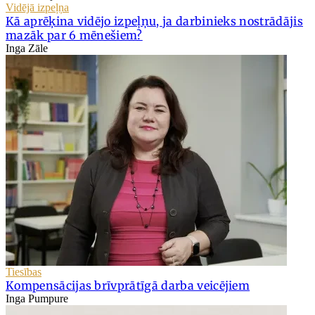
Vidējā izpeļņa
Kā aprēķina vidējo izpeļņu, ja darbinieks nostrādājis
mazāk par 6 mēnešiem?
Inga Zāle
Tiesības
Kompensācijas brīvprātīgā darba veicējiem
Inga Pumpure