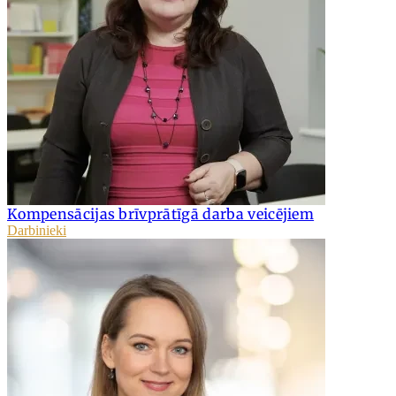
Kompensācijas brīvprātīgā darba veicējiem
Darbinieki