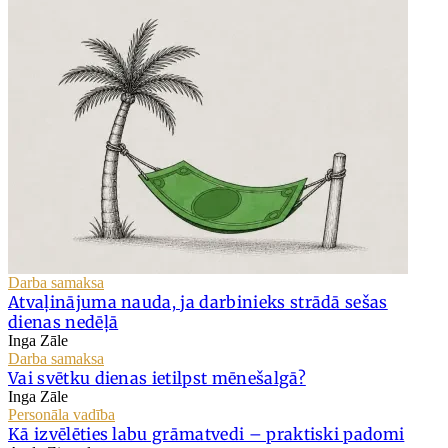
Darba samaksa
Atvaļinājuma nauda, ja darbinieks strādā sešas
dienas nedēļā
Inga Zāle
Darba samaksa
Vai svētku dienas ietilpst mēnešalgā?
Inga Zāle
Personāla vadība
Kā izvēlēties labu grāmatvedi – praktiski padomi